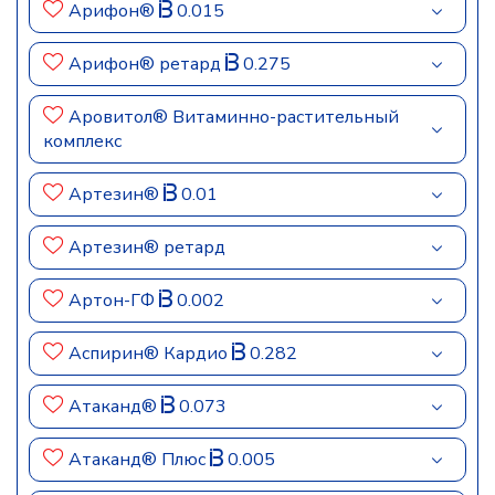
Арифон®
0.015
Арифон® ретард
0.275
Аровитол® Витаминно-растительный
комплекс
Артезин®
0.01
Артезин® ретард
Артон-ГФ
0.002
Аспирин® Кардио
0.282
Атаканд®
0.073
Атаканд® Плюс
0.005