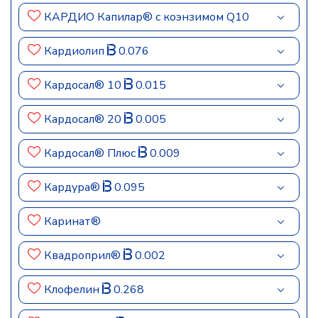
КАРДИО Капилар® с коэнзимом Q10
Кардиолип
0.076
Кардосал® 10
0.015
Кардосал® 20
0.005
Кардосал® Плюс
0.009
Кардура®
0.095
Каринат®
Квадроприл®
0.002
Клофелин
0.268