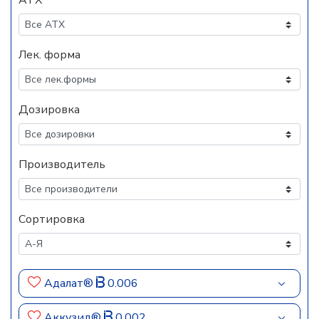
АТХ
Лек. форма
Дозировка
Производитель
Сортировка
Адалат®
0.006
Аккузид®
0.002