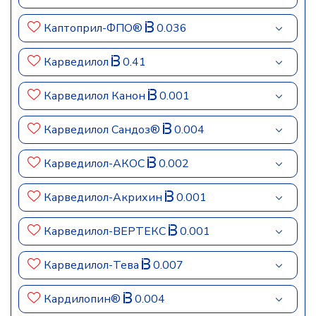
Каптоприл-ФПО®
0.036
Карведилол
0.41
Карведилол Канон
0.001
Карведилол Сандоз®
0.004
Карведилол-АКОС
0.002
Карведилол-Акрихин
0.001
Карведилол-ВЕРТЕКС
0.001
Карведилол-Тева
0.007
Кардилопин®
0.004