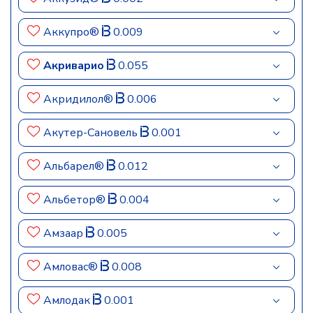
Аккупро®
0.009
Акриварио
0.055
Акридилол®
0.006
Акутер-Сановель
0.001
Альбарел®
0.012
Альбетор®
0.004
Амзаар
0.005
Амловас®
0.008
Амлодак
0.001