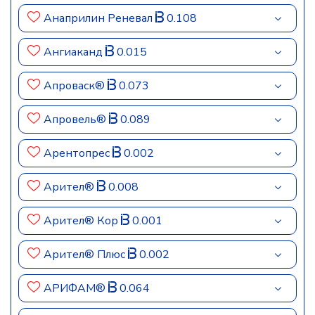
Анаприлин Реневал
0.108
Ангиаканд
0.015
Апроваск®
0.073
Апровель®
0.089
Арентопрес
0.002
Арител®
0.008
Арител® Кор
0.001
Арител® Плюс
0.002
АРИФАМ®
0.064