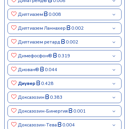
Дилатренд®
0.008
Дилтиазем
0.008
Дилтиазем Ланнахер
0.002
Дилтиазем ретард
0.002
Димефосфон®
0.319
Диован®
0.044
Диувер
0.428
Доксазозин
0.383
Доксазозин-Бинергия
0.001
Доксазозин-Тева
0.004