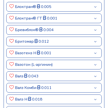
Блоктран®
0.005
Блоктран® ГТ
0.001
Бревиблок®
0.004
Бритомар
0.012
Вазотенз Н
0.001
Вазотон (L-аргинин)
Валз
0.043
Валз Комби
0.011
Валз Н
0.018