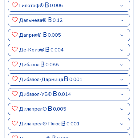
Гипотэф®
0.006
Дальнева®
0.12
Даприл®
0.005
Де-Криз®
0.004
Дибазол
0.088
Дибазол-Дарница
0.001
Дибазол-УБФ
0.014
Дилапрел®
0.005
Дилапрел® Плюс
0.001