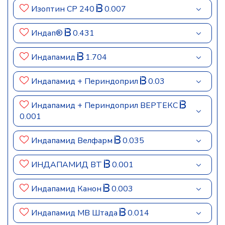
Изоптин СР 240
0.007
Индап®
0.431
Индапамид
1.704
Индапамид + Периндоприл
0.03
Индапамид + Периндоприл ВЕРТЕКС
0.001
Индапамид Велфарм
0.035
ИНДАПАМИД ВТ
0.001
Индапамид Канон
0.003
Индапамид МВ Штада
0.014