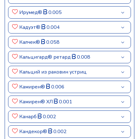
Ирумед®
0.005
Кадуэт®
0.004
Калчек®
0.058
Кальцигард® ретард
0.008
Кальций из раковин устриц
Камирен®
0.006
Камирен® ХЛ
0.001
Канарб
0.002
Кандекор®
0.002