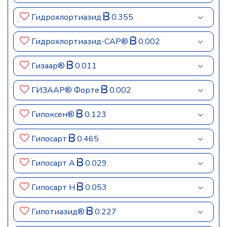
Гидрохлортиазид
0.355
Гидрохлортиазид-САР®
0.002
Гизаар®
0.011
ГИЗААР® Форте
0.002
Гипоксен®
0.123
Гипосарт
0.465
Гипосарт А
0.029
Гипосарт Н
0.053
Гипотиазид®
0.227