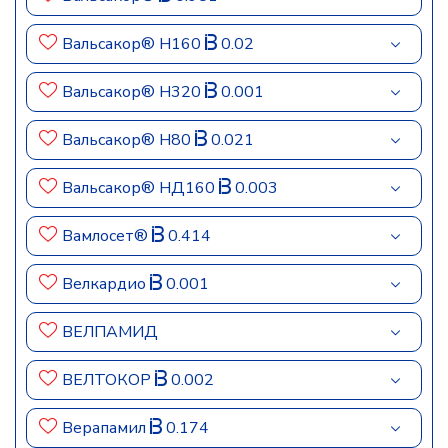
Вальсакор® Н160
0.02
Вальсакор® Н320
0.001
Вальсакор® Н80
0.021
Вальсакор® НД160
0.003
Вамлосет®
0.414
Велкардио
0.001
ВЕЛПАМИД
ВЕЛТОКОР
0.002
Верапамил
0.174