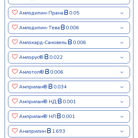
Амлодипин-Прана
0.05
Амлодипин-Тева
0.006
Амлокард-Сановель
0.006
Амлорус®
0.022
Амлотоп®
0.006
Амприлан®
0.034
Амприлан® НД
0.001
Амприлан® НЛ
0.001
Анаприлин
1.693