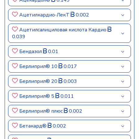
Ацекардол®
0.149
Ацетилкардио-ЛекТ
0.002
Ацетилсалициловая кислота Кардио
0.039
Бендазол
0.01
Берлиприл® 10
0.017
Берлиприл® 20
0.003
Берлиприл® 5
0.011
Берлиприл® плюс
0.002
Бетакард®
0.002