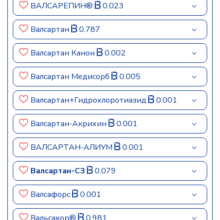
ВАЛСАРЕПИН®
0.023
Валсартан
0.787
Валсартан Канон
0.002
Валсартан Медисорб
0.005
Валсартан+Гидрохлоротиазид
0.001
Валсартан-Акрихин
0.001
ВАЛСАРТАН-АЛИУМ
0.001
Валсартан-СЗ
0.079
Валсафорс
0.001
Вальсакор®
0.981