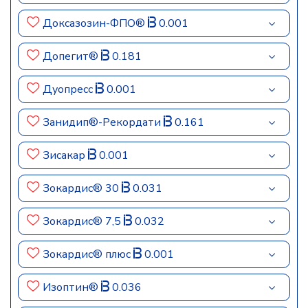
Доксазозин-ФПО®
0.001
Допегит®
0.181
Дуопресс
0.001
Занидип®-Рекордати
0.161
Зисакар
0.001
Зокардис® 30
0.031
Зокардис® 7,5
0.032
Зокардис® плюс
0.001
Изоптин®
0.036