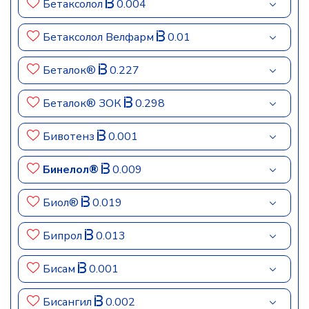
Бетаксолол
0.004
Бетаксолол Велфарм
0.01
Беталок®
0.227
Беталок® ЗОК
0.298
Бивотенз
0.001
Бинелол®
0.009
Биол®
0.019
Бипрол
0.013
Бисам
0.001
Бисангил
0.002