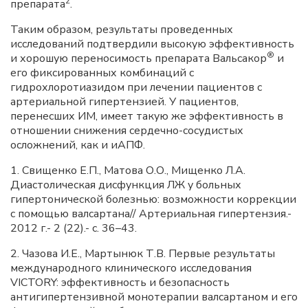
2
препарата
.
Таким образом, результаты проведенных
исследований подтвердили высокую эффективность
®
и хорошую переносимость препарата Вальсакор
и
его фиксированных комбинаций с
гидрохлоротиазидом при лечении пациентов с
артериальной гипертензией. У пациентов,
перенесших ИМ, имеет такую же эффективность в
отношении снижения сердечно-сосудистых
осложнений, как и иАПФ.
1. Свищенко Е.П., Матова О.О., Мищенко Л.А.
Диастолическая дисфункция ЛЖ у больных
гипертонической болезнью: возможности коррекции
с помощью валсартана// Артериальная гипертензия.-
2012 г.- 2 (22).- с. 36–43.
2. Чазова И.Е., Мартынюк Т.В. Первые результаты
международного клинического исследования
VICTORY: эффективность и безопасность
антигипертензивной монотерапии валсартаном и его