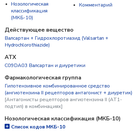
Нозологическая
Комментарий
классификация
(МКБ-10)
Действующее вещество
Валсартан + Гидрохлоротиазид (Valsartan +
Hydrochlorothiazide)
ATX
C09DA03 Валсартан и диуретики
Фармакологическая группа
Гипотензивное комбинированное средство
(ангиотензина II рецепторов антагонист + диуретик)
[Антагонисты рецепторов ангиотензина II (AT1-
подтип) в комбинациях]
Нозологическая классификация (МКБ-10)
Список кодов МКБ-10