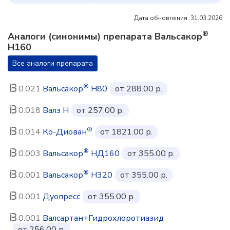
Дата обновления: 31.03.2026
®
Аналоги (синонимы) препарата Вальсакор
Н160
Все аналоги препарата
®
0.021
Вальсакор
Н80
от 288.00 р.
0.018
Валз Н
от 257.00 р.
®
0.014
Ко-Диован
от 1821.00 р.
®
0.003
Вальсакор
НД160
от 355.00 р.
®
0.001
Вальсакор
Н320
от 355.00 р.
0.001
Дуопресс
от 355.00 р.
0.001
Валсартан+Гидрохлоротиазид
от 256.00 р.