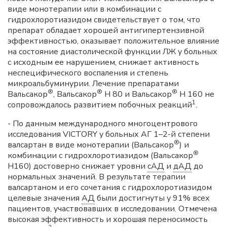
виде монотерапии или в комбинации с
гидрохлоротиазидом свидетельствует о том, что
препарат обладает хорошей антигипертензивной
эффективностью, оказывает положительное влияние
на состояние диастолической функции ЛЖ у больных
с исходным ее нарушением, снижает активность
неспецифического воспаления и степень
микроальбуминурии. Лечение препаратами
®
®
®
Вальсакор
, Вальсакор
Н 80 и Вальсакор
Н 160 не
1
сопровождалось развитием побочных реакций
.
- По данным международного многоцентрового
исследования VICTORY у больных АГ 1–2-й степени
®
валсартан в виде монотерапии (Вальсакор
) и
®
комбинации с гидрохлоротиазидом (Вальсакор
Н160) достоверно снижает уровни
сАД
и
дАД
до
нормальных значений. В результате терапии
валсартаном и его сочетания с гидрохлоротиазидом
целевые значения
АД
были достигнуты у 91% всех
пациентов, участвовавших в исследовании. Отмечена
высокая эффективность и хорошая переносимость