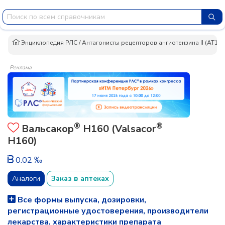
Энциклопедия РЛС
/
Антагонисты рецепторов ангиотензина II (AT1-
Реклама
®
®
Вальсакор
Н160 (Valsacor
H160)
0.02 ‰
Аналоги
Заказ в аптеках
Все формы выпуска, дозировки,
регистрационные удостоверения, производители
лекарства, характеристики препарата