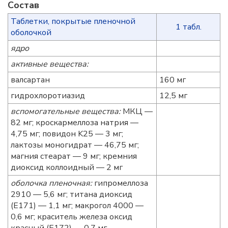
Состав
Таблетки, покрытые пленочной
1 табл.
оболочкой
ядро
активные вещества:
валсартан
160 мг
гидрохлоротиазид
12,5 мг
вспомогательные вещества:
МКЦ —
82 мг; кроскармеллоза натрия —
4,75 мг; повидон K25 — 3 мг;
лактозы моногидрат — 46,75 мг;
магния стеарат — 9 мг; кремния
диоксид коллоидный — 2 мг
оболочка пленочная:
гипромеллоза
2910 — 5,6 мг; титана диоксид
(Е171) — 1,1 мг; макрогол 4000 —
0,6 мг; краситель железа оксид