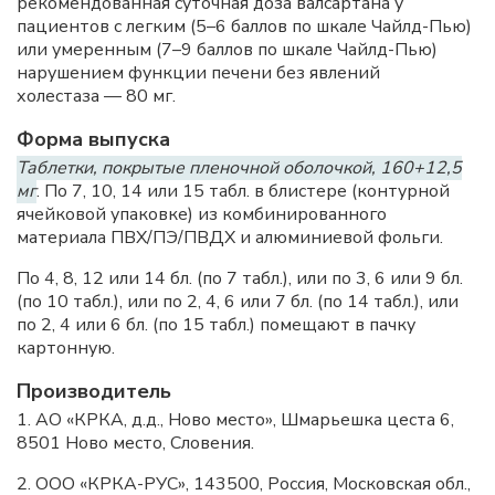
рекомендованная суточная доза валсартана у
пациентов с легким (5–6 баллов по шкале Чайлд-Пью)
или умеренным (7–9 баллов по шкале Чайлд-Пью)
нарушением функции печени без явлений
холестаза — 80 мг.
Форма выпуска
Таблетки, покрытые пленочной оболочкой, 160+12,5
мг
. По 7, 10, 14 или 15 табл. в блистере (контурной
ячейковой упаковке) из комбинированного
материала ПВХ/ПЭ/ПВДХ и алюминиевой фольги.
По 4, 8, 12 или 14 бл. (по 7 табл.), или по 3, 6 или 9 бл.
(по 10 табл.), или по 2, 4, 6 или 7 бл. (по 14 табл.), или
по 2, 4 или 6 бл. (по 15 табл.) помещают в пачку
картонную.
Производитель
1. АО «КРКА, д.д., Ново место», Шмарьешка цеста 6,
8501 Ново место, Словения.
2. ООО «КРКА-РУС», 143500, Россия, Московская обл.,