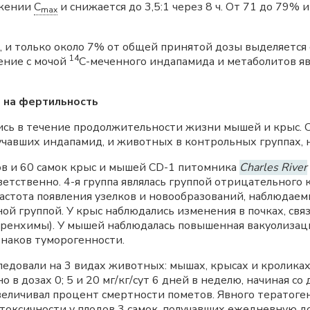
ижении
C
и снижается до 3,5:1 через 8 ч. От 71 до 79%
max
 и только около 7% от общей принятой дозы выделяется 
14
ение с мочой
C-меченного индапамида и метаболитов я
е на фертильность
сь в течение продолжительности жизни мышей и крыс. 
учавших индапамид, и животных в контрольных группах, 
ов и 60 самок крыс и мышей CD-1 питомника
Charles River
тветственно. 4-я группа являлась группой отрицательного
астота появления узелков и новообразований, наблюдаем
ой группой. У крыс наблюдались изменения в почках, св
ренхимы). У мышей наблюдалась повышенная вакуолизаци
знаков туморогенности.
довали на 3 видах животных: мышах, крысах и кроликах.
в дозах 0; 5 и 20 мг/кг/сут 6 дней в неделю, начиная со
величивал процент смертности пометов. Явного тератоге
оксичности у плодов 3 самок, получавших ежедневную дозу