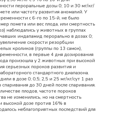
ности пероральные дозы 0; 10 и 30 мг/кг/
мете или частоту развития аномалий. У
еременности с 6-го по 15-й, не было
мер помета или вес плода, или смертность
оз) наблюдались у животных в группах
учавших индапамид перорально в дозах 0;
сь увеличение скорости резорбции
елых кроликов (группы по 13 самок),
 беременности, в первые 4 дня дозирования
лода произошла у 2 животных при высокой
ния серьезных пороков развития и
лабораторного стандартного диапазона.
ли в дозе 0; 0,5; 2,5 и 25 мг/кг/сут 1 раз
о спаривания до 30 дней после спаривания.
личестве плодов, частоте пороков
а не изменились, но на смертность
и высокой дозе против 16% в
людалось неблагоприятных последствий для