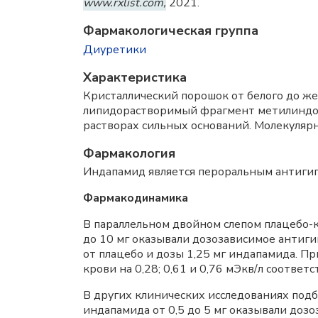
www.rxlist.com,
2021.
Фармакологическая группа
Диуретики
Характеристика
Кристаллический порошок от белого до ж
липидорастворимый фрагмент метилиндолин
растворах сильных оснований. Молекулярн
Фармакология
Индапамид является пероральным антиги
Фармакодинамика
В параллельном двойном слепом плацебо-
до 10 мг оказывали дозозависимое антигип
от плацебо и дозы 1,25 мг индапамида. П
крови на 0,28; 0,61 и 0,76 мЭкв/л соотве
В других клинических исследованиях подб
индапамида от 0,5 до 5 мг оказывали дозо