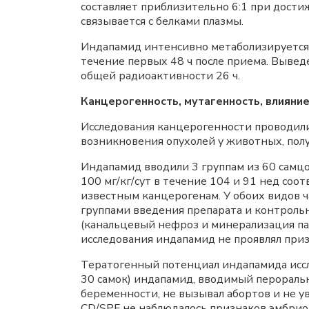
составляет приблизительно 6:1 при дост
связывается с белками плазмы.
Индапамид интенсивно метаболизируется,
течение первых 48 ч после приема. Вывед
общей радиоактивности 26 ч.
Канцерогенность, мутагенность, влияни
Исследования канцерогенности проводили
возникновения опухолей у животных, пол
Индапамид вводили 3 группам из 60 самц
100 мг/кг/сут в течение 104 и 91 нед соо
известным канцерогенам. У обоих видов ч
группами введения препарата и контрольн
(канальцевый нефроз и минерализация па
исследования индапамид не проявлял при
Тератогенный потенциал индапамида иссле
30 самок) индапамид, вводимый перорально 
беременности, не вызывал абортов и не у
CD/SPF не наблюдалось признаков эмбриот