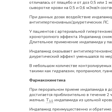
отличалась от плацебо и от доз 0,5 или 1
сыворотке крови на 0,5 и 0,6 мЭкв/л соо
При данных дозах воздействие индапами
антигипертензивных/диуретических ЛС.
У пациентов с артериальной гипертензией
хронотропного эффекта. Индапамид снижае
Длительное применение индапамида у пац
Индапамид оказывает антигипертензивное
диуретический эффект уменьшался по ме
В небольшом количестве контролируемых
такими как гидралазин, пропранолол, гуа
Фармакокинетика
При пероральном приеме индапамида в доз
достигается приблизительно в течение 2
желчью.
T
индапамида из цельной крови
1/2
Индапамид преимущественно и обратимо 