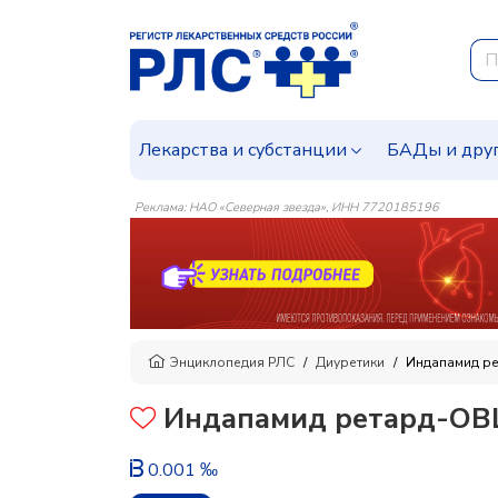
Лекарства и субстанции
БАДы и дру
Реклама: НАО «Северная звезда», ИНН 7720185196
Энциклопедия РЛС
Диуретики
Индапамид р
Индапамид ретард-OBL 
0.001 ‰