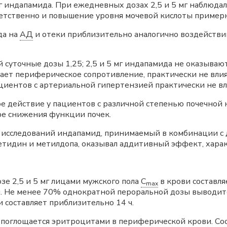
 мг индапамида. При ежедневных дозах 2,5 и 5 мг наблюда
тветственно и повышение уровня мочевой кислоты примерн
да на
АД
и отеки приблизительно аналогично воздействи
 суточные дозы 1,25; 2,5 и 5 мг индапамида не оказываю
т периферическое сопротивление, практически не влияя
иентов с артериальной гипертензией практически не в
 действие у пациентов с различной степенью почечной н
ре снижения функции почек.
 исследований индапамид, принимаемый в комбинации с
нетидин и метилдопа, оказывал аддитивный эффект, хара
е 2,5 и 5 мг лицами мужского пола
C
в крови составля
max
 ч. Не менее 70% однократной пероральной дозы выводи
 составляет приблизительно 14 ч.
поглощается эритроцитами в периферической крови. Со