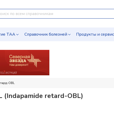
гие ТАА
Справочник болезней
Продукты и серви
етард-OBL
(Indapamide retard-OBL)