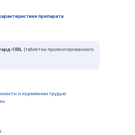
характеристики препарата
тард-OBL
(таблетки пролонгированного
нности и кормлении грудью
зы
и