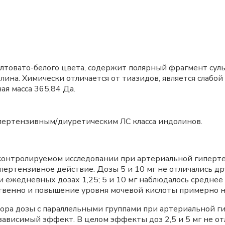
елтовато-белого цвета, содержит полярный фрагмент су
а. Химически отличается от тиазидов, является слабой
ая масса 365,84 Да.
пертензивным/диуретическим ЛС класса индолинов.
контролируемом исследовании при артериальной гиперте
ертензивное действие. Дозы 5 и 10 мг не отличались друг
ри ежедневных дозах 1,25; 5 и 10 мг наблюдалось средне
тственно и повышение уровня мочевой кислоты примерно на
ора дозы с параллельными группами при артериальной ги
зависимый эффект. В целом эффекты доз 2,5 и 5 мг не отл