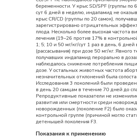
беременности. У крыс SD/SPF (группы по 6
сут 6 дней в неделю, индапамид не оказыв
крыс CR/CD (группы по 20 самок), получавш
зарегистрировано отрицательных эффектов
плода. Несколько более высокая частота 
лечения (19–26 против 17% в контрольной 
1; 5; 10 и 50 мг/кг/сут 1 раз в день, 6 д
(рассасывания) при дозе 50 мг/кг. Явного
получавших индапамид перорально в дозах 0
наблюдалось снижение потребления пищи и
дозе. У остальных животных частота абор
незначительных отклонений была сопостав
Исследования 3 поколений были проведен
в день 20 самцам в течение 70 дней до сп
Репродуктивные показатели не изменились
развития или смертности среди новорожд
новорожденных (поколение F2) было оказ
контрольной группе (причиной могло стат
детенышей поколения F3.
Показания к применению