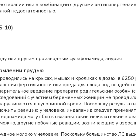
онотерапии или в комбинации с другими антигипертензив
чной недостаточностью.
Б-10)
ду или другим производным сульфонамида; анурия.
рмлении грудью
оводились на крысах, мышах и кроликах в дозах, в 625
рушения фертильности или вреда для плода под воздейст
варительное введение препарата родительским особям (с
ледований с участием беременных женщин не проводилось
наруживаются в пуповинной крови. Поскольку результат
ложить реакцию у человека, индапамид следует применят
ндапамида могут быть связаны такие нежелательные реа
можно, другие побочные реакции, возникающие у взросл
удное молоко у человека. Поскольку большинство ЛС выде