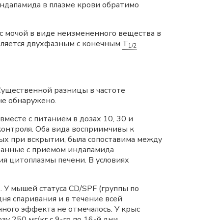
 индапамида в плазме крови обратимо
с мочой в виде неизмененного вещества в
вляется двухфазным с конечным
T
1/2
Существенной разницы в частоте
не обнаружено.
вместе с питанием в дозах 10, 30 и
 контроля. Оба вида восприимчивы к
ых при вскрытии, была сопоставима между
язанные с приемом индапамида
я цитоплазмы печени. В условиях
 У мышей статуса CD/SPF (группы по
 дня спаривания и в течение всей
нного эффекта не отмечалось. У крыс
 250 мг/кг с 9-го по 16-й дни