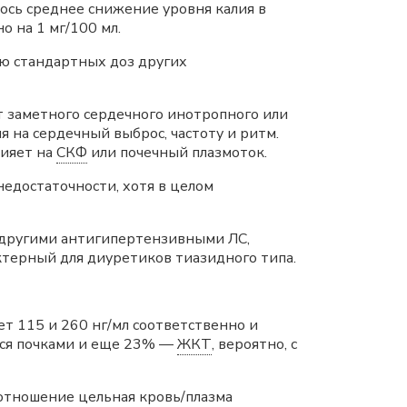
лось среднее снижение уровня калия в
о на 1 мг/100 мл.
ю стандартных доз других
т заметного сердечного инотропного или
 на сердечный выброс, частоту и ритм.
лияет на
СКФ
или почечный плазмоток.
едостаточности, хотя в целом
 другими антигипертензивными ЛС,
ктерный для диуретиков тиазидного типа.
ет 115 и 260 нг/мл соответственно и
тся почками и еще 23% —
ЖКТ
, вероятно, с
отношение цельная кровь/плазма