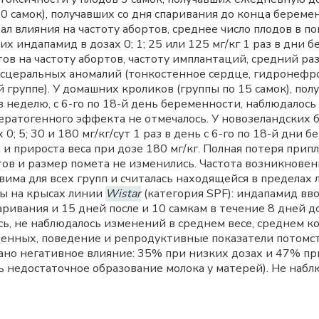
0 самок), получавших со дня спаривания до конца беремен
ал влияния на частоту абортов, среднее число плодов в по
их индапамид в дозах 0; 1; 25 или 125 мг/кг 1 раз в дни б
 на частоту абортов, частоту имплантаций, средний раз
висцеральных аномалий (тонкостенное сердце, гидронефр
группе). У домашних кроликов (группы по 15 самок), пол
ней в неделю, с 6-го по 18-й день беременности, наблюдало
 тератогенного эффекта не отмечалось. У новозеландских б
; 5; 30 и 180 мг/кг/сут 1 раз в день с 6-го по 18-й дни
 прироста веса при дозе 180 мг/кг. Полная потеря прип
тов и размер помета не изменились. Частота возникнове
има для всех групп и считалась находящейся в пределах 
ы на крысах линии
Wistar
(категория SPF): индапамид вводи
аривания и 15 дней после и 10 самкам в течение 8 дней д
, не наблюдалось изменений в среднем весе, среднем ко
енных, поведение и репродуктивные показатели потомств
ано негативное влияние: 35% при низких дозах и 47% пр
ь недостаточное образование молока у матерей). Не наб