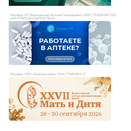
Реклама: ИП Вышковский Евгений Геннадьевич, ИНН 770406387105,
erid=F7NfYUJCUneP5W79xufv
Реклама: ООО «Конгресслайн», ИНН 7708369172