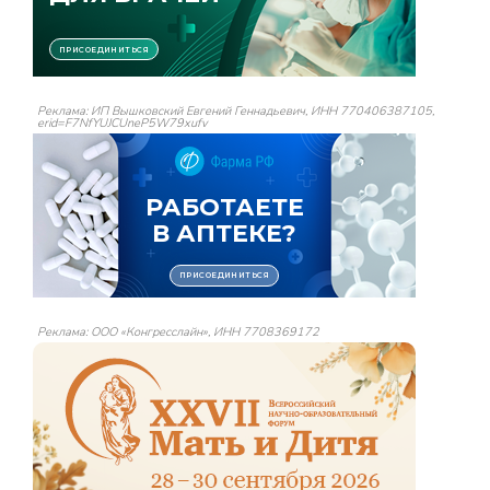
Реклама: ИП Вышковский Евгений Геннадьевич, ИНН 770406387105,
erid=F7NfYUJCUneP5W79xufv
Реклама: ООО «Конгресслайн», ИНН 7708369172