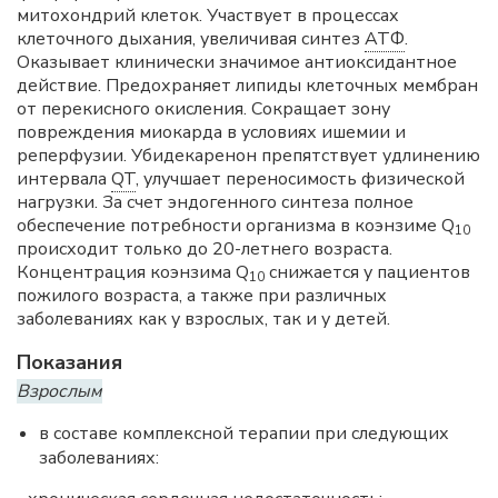
митохондрий клеток. Участвует в процессах
клеточного дыхания, увеличивая синтез
АТФ
.
Оказывает клинически значимое антиоксидантное
действие. Предохраняет липиды клеточных мембран
от перекисного окисления. Сокращает зону
повреждения миокарда в условиях ишемии и
реперфузии. Убидекаренон препятствует удлинению
интервала
QT
, улучшает переносимость физической
нагрузки. За счет эндогенного синтеза полное
обеспечение потребности организма в коэнзиме Q
10
происходит только до 20-летнего возраста.
Концентрация коэнзима Q
снижается у пациентов
10
пожилого возраста, а также при различных
заболеваниях как у взрослых, так и у детей.
Показания
Взрослым
в составе комплексной терапии при следующих
заболеваниях: