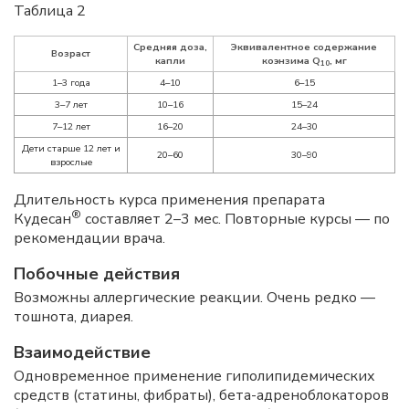
Таблица 2
Средняя доза,
Эквивалентное содержание
Возраст
капли
коэнзима Q
, мг
10
1–3 года
4–10
6–15
3–7 лет
10–16
15–24
7–12 лет
16–20
24–30
Дети старше 12 лет и
20–60
30–90
взрослые
Длительность курса применения препарата
®
Кудесан
составляет 2–3 мес. Повторные курсы — по
рекомендации врача.
Побочные действия
Возможны аллергические реакции. Очень редко —
тошнота, диарея.
Взаимодействие
Одновременное применение гиполипидемических
средств (статины, фибраты), бета-адреноблокаторов