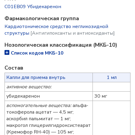
C01EB09 Убидекаренон
Фармакологическая группа
Кардиотоническое средство негликозидной
структуры
[Антигипоксанты и антиоксиданты]
Нозологическая классификация (МКБ-10)
Список кодов МКБ-10
Состав
Капли для приема внутрь
1 мл
активное вещество:
убидекаренон
30 мг
вспомогательные вещества:
альфа-
токоферола ацетат — 4,5 мг;
аскорбил пальмитат — 1 мг;
макрогол глицерилгидроксистеарат
(Кремофор RH-40) — 105 мг;