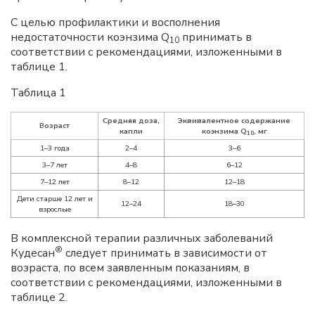
С целью профилактики и восполнения
недостаточности коэнзима Q
принимать в
10
соответствии с рекомендациями, изложенными в
таблице 1.
Таблица 1
Средняя доза,
Эквивалентное содержание
Возраст
капли
коэнзима Q
, мг
10
1–3 года
2–4
3–6
3–7 лет
4–8
6–12
7–12 лет
8–12
12–18
Дети старше 12 лет и
12–24
18–30
взрослые
В комплексной терапии различных заболеваний
®
Кудесан
следует принимать в зависимости от
возраста, по всем заявленным показаниям, в
соответствии с рекомендациями, изложенными в
таблице 2.