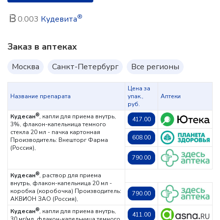
®
0.003
Кудевита
Заказ в аптеках
Москва
Санкт-Петербург
Все регионы
Цена за
Название препарата
упак.,
Аптеки
руб.
®
Кудесан
, капли для приема внутрь,
417.00
3%, флакон-капельница темного
стекла 20 мл - пачка картонная
608.00
Производитель: Внешторг Фарма
(Россия),
790.00
®
Кудесан
, раствор для приема
внутрь, флакон-капельница 20 мл -
коробка (коробочка)
Производитель:
790.00
АКВИОН ЗАО (Россия),
®
Кудесан
, капли для приема внутрь,
411.00
30 мг/мл, флакон-капельница темного