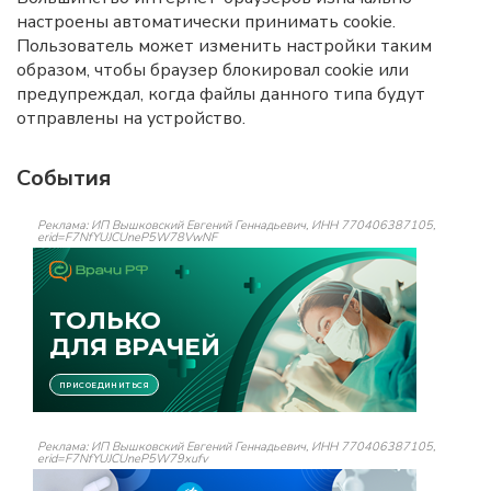
настроены автоматически принимать cookie.
Пользователь может изменить настройки таким
образом, чтобы браузер блокировал cookie или
предупреждал, когда файлы данного типа будут
отправлены на устройство.
События
Реклама: ИП Вышковский Евгений Геннадьевич, ИНН 770406387105,
erid=F7NfYUJCUneP5W78VwNF
Реклама: ИП Вышковский Евгений Геннадьевич, ИНН 770406387105,
erid=F7NfYUJCUneP5W79xufv