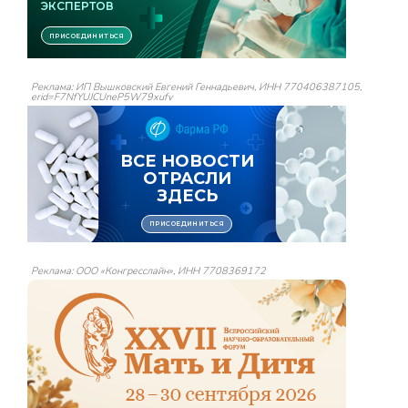
Реклама: ИП Вышковский Евгений Геннадьевич, ИНН 770406387105,
erid=F7NfYUJCUneP5W79xufv
Реклама: ООО «Конгресслайн», ИНН 7708369172