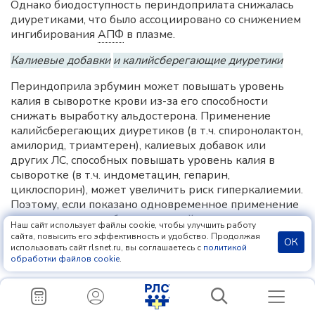
Однако биодоступность периндоприлата снижалась
диуретиками, что было ассоциировано со снижением
ингибирования
АПФ
в плазме.
Калиевые добавки
и калийсберегающие диуретики
Периндоприла эрбумин может повышать уровень
калия в сыворотке крови из-за его способности
снижать выработку альдостерона. Применение
калийсберегающих диуретиков (в т.ч. спиронолактон,
амилорид, триамтерен), калиевых добавок или
других ЛС, способных повышать уровень калия в
сыворотке (в т.ч. индометацин, гепарин,
циклоспорин), может увеличить риск гиперкалиемии.
Поэтому, если показано одновременное применение
таких средств, необходим частый мониторинг уровня
Наш сайт использует файлы cookie, чтобы улучшить работу
калия в сыворотке крови.
сайта, повысить его эффективность и удобство. Продолжая
ОК
использовать сайт rlsnet.ru, вы соглашаетесь с
политикой
Литий
обработки файлов cookie
.
Сообщалось об увеличении содержания лития в
сыворотке крови и симптомах литиевой токсичности