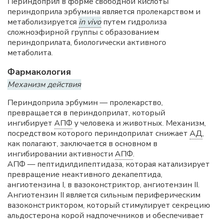
Периндоприл в форме свободной кислоты
периндоприла эрбумина является пролекарством и
метаболизируется
in vivo
путем гидролиза
сложноэфирной группы с образованием
периндоприлата, биологически активного
метаболита.
Фармакология
Механизм действия
Периндоприла эрбумин — пролекарство,
превращается в периндоприлат, который
ингибирует
АПФ
у человека и животных. Механизм,
посредством которого периндоприлат снижает
АД
,
как полагают, заключается в основном в
ингибировании активности
АПФ
.
АПФ — пептидилдипептидаза, которая катализирует
превращение неактивного декапептида,
ангиотензина I, в вазоконстриктор, ангиотензин II.
Ангиотензин II является сильным периферическим
вазоконстриктором, который стимулирует секрецию
альдостерона корой надпочечников и обеспечивает