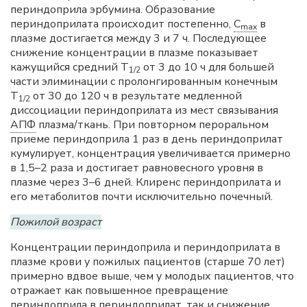
периндоприла эрбумина. Образование
периндоприлата происходит постепенно,
C
в
max
плазме достигается между 3 и 7 ч. Последующее
снижение концентрации в плазме показывает
кажущийся средний Т
от 3 до 10 ч для большей
1/2
части элиминации с пролонгированным конечным
Т
от 30 до 120 ч в результате медленной
1/2
диссоциации периндоприлата из мест связывания
АПФ
плазма/ткань. При повторном пероральном
приеме периндоприла 1 раз в день периндоприлат
кумулирует, концентрация увеличивается примерно
в 1,5–2 раза и достигает равновесного уровня в
плазме через 3–6 дней. Клиренс периндоприлата и
его метаболитов почти исключительно почечный.
Пожилой возраст
Концентрации периндоприла и периндоприлата в
плазме крови у пожилых пациентов (старше 70 лет)
примерно вдвое выше, чем у молодых пациентов, что
отражает как повышенное превращение
периндоприла в периндоприлат, так и снижение