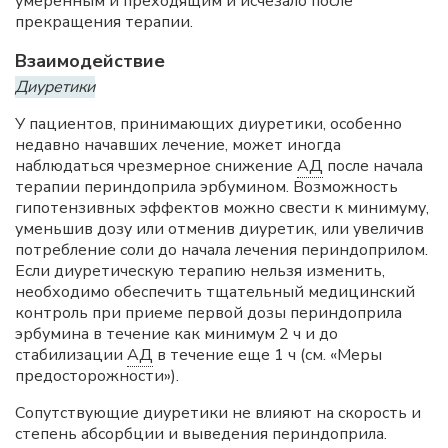
умеренным и преходящим и исчезало после
прекращения терапии.
Взаимодействие
Диуретики
У пациентов, принимающих диуретики, особенно
недавно начавших лечение, может иногда
наблюдаться чрезмерное снижение
АД
после начала
терапии периндоприла эрбумином. Возможность
гипотензивных эффектов можно свести к минимуму,
уменьшив дозу или отменив диуретик, или увеличив
потребление соли до начала лечения периндоприлом.
Если диуретическую терапию нельзя изменить,
необходимо обеспечить тщательный медицинский
контроль при приеме первой дозы периндоприла
эрбумина в течение как минимум 2 ч и до
стабилизации
АД
в течение еще 1 ч (см. «Меры
предосторожности»).
Сопутствующие диуретики не влияют на скорость и
степень абсорбции и выведения периндоприла.