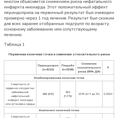
многом объясняется снижением риска нефатального
инфаркта миокарда. Этот положительный эффект
периндоприла на первичный результат был очевиден
примерно через 1 год лечения. Результат был схожим
для всех заранее отобранных подгрупп по возрасту,
основному заболеванию или сопутствующему
лечению.
Таблица 1
Первичная конечная точка и снижение относительного риска
Снижение
Периндоприл
Плацебо
относительного
Р
(n=6110)
(n=6108)
риска (95% ДИ)
Комбинированная конечная точка
Смертность от
сердечно-сосудистых
заболеваний,
603
488 (8%)
20% (от 9 до 29)
0,0003
нефатальный
(9,9%)
инфаркт миокарда
или остановка сердца
Компонент конечной точки
Смертность от