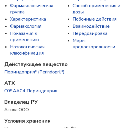
Фармакологическая
Способ применения и
группа
дозы
Характеристика
Побочные действия
Фармакология
Взаимодействие
Показания к
Передозировка
применению
Меры
Нозологическая
предосторожности
классификация
Действующее вещество
Периндоприл* (Perindopril*)
ATX
C09AA04 Периндоприл
Владелец РУ
Атолл ООО
Условия хранения