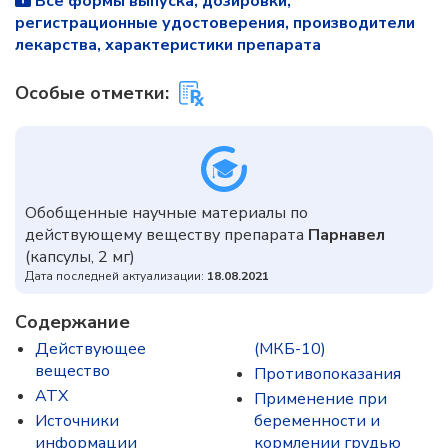
Все формы выпуска, дозировки,
регистрационные удостоверения, производители
лекарства, характеристики препарата
Особые отметки:
Обобщенные научные материалы по
действующему веществу препарата
Парнавел
(капсулы, 2 мг)
Дата последней актуализации:
18.08.2021
Содержание
Действующее
(МКБ-10)
вещество
Противопоказания
ATX
Применение при
Источники
беременности и
информации
кормлении грудью