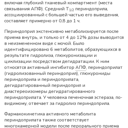
включая глубокий тканевый компартмент (места
связывания АПФ). Средний Т
периндоприла,
1/2
ассоциированный с большей частью его выведения,
составляет примерно от 0,8 до 1 ч.
Периндоприл экстенсивно метаболизируется после
приема внутрь, и только от 4 до 12% дозы выводится
в неизмененном виде с мочой. Было
идентифицировано 6 метаболитов, образующихся в
результате гидролиза, глюкуронизации и
циклизации посредством дегидратации. К ним
относятся активный ингибитор
АПФ
, периндоприлат
(гидролизованный периндоприл), глюкурониды
периндоприла и периндоприлата,
дегидратированный периндоприл и
диастереоизомеры дегидратированного
периндоприлата. У человека печеночная эстераза, по-
видимому, отвечает за гидролиз периндоприла.
Фармакокинетика активного метаболита
периндоприлата также соответствует
многокамерной модели после перорального приема