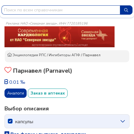
Реклама: НАО «Северная звезда», ИНН 7720185196
Энциклопедия РЛС
/
Ингибиторы АПФ
/
Парнавел
Парнавел (Parnavel)
0.01 ‰
Аналоги
Заказ в аптеках
Выбор описания
капсулы