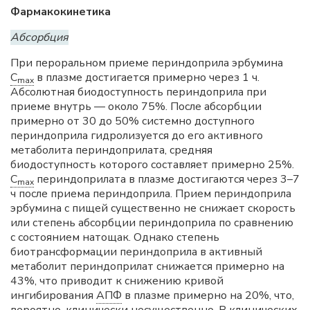
Фармакокинетика
Абсорбция
При пероральном приеме периндоприла эрбумина
C
в плазме достигается примерно через 1 ч.
max
Абсолютная биодоступность периндоприла при
приеме внутрь — около 75%. После абсорбции
примерно от 30 до 50% системно доступного
периндоприла гидролизуется до его активного
метаболита периндоприлата, средняя
биодоступность которого составляет примерно 25%.
C
периндоприлата в плазме достигаются через 3–7
max
ч после приема периндоприла. Прием периндоприла
эрбумина с пищей существенно не снижает скорость
или степень абсорбции периндоприла по сравнению
с состоянием натощак. Однако степень
биотрансформации периндоприла в активный
метаболит периндоприлат снижается примерно на
43%, что приводит к снижению кривой
ингибирования
АПФ
в плазме примерно на 20%, что,
вероятно, клинически несущественно. В клинических