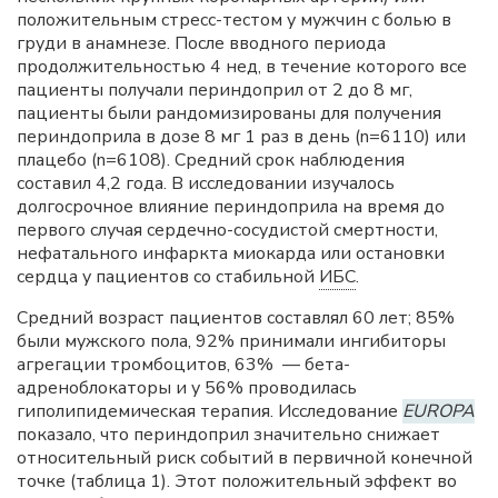
положительным стресс-тестом у мужчин с болью в
груди в анамнезе. После вводного периода
продолжительностью 4 нед, в течение которого все
пациенты получали периндоприл от 2 до 8 мг,
пациенты были рандомизированы для получения
периндоприла в дозе 8 мг 1 раз в день (n=6110) или
плацебо (n=6108). Средний срок наблюдения
составил 4,2 года. В исследовании изучалось
долгосрочное влияние периндоприла на время до
первого случая сердечно-сосудистой смертности,
нефатального инфаркта миокарда или остановки
сердца у пациентов со стабильной
ИБС
.
Средний возраст пациентов составлял 60 лет; 85%
были мужского пола, 92% принимали ингибиторы
агрегации тромбоцитов, 63% — бета-
адреноблокаторы и у 56% проводилась
гиполипидемическая терапия. Исследование
EUROPA
показало, что периндоприл значительно снижает
относительный риск событий в первичной конечной
точке (таблица 1). Этот положительный эффект во