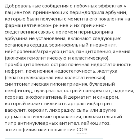
Добровольные сообщения о побочных эффектах у
пациентов, принимающих периндоприла эрбумин,
которые были получены с момента его появления на
фармацевтическом рынке и их причинно-
следственная связь с приемом периндоприла
эрбумина не установлена, включают следующие:
остановка сердца, эозинофильный пневмонит,
нейтропения/агранулоцитоз, панцитопения, анемия
(включая гемолитическую и апластическую),
тромбоцитопения, острая почечная недостаточность,
нефрит, печеночная недостаточность, желтуха
(гепатоцеллюлярная или холестатическая),
симптоматическая гипонатриемия, буллезный
пемфигоид, пузырчатка, острый панкреатит, падения,
псориаз, эксфолиативный дерматит и синдром,
который может включать артралгию/артрит,
васкулит, серозит, лихорадку, сыпь или другие
дерматологические проявления, положительный
титр антинуклеарных антител, лейкоцитоз,
эозинофилия или повышение
СОЭ
.