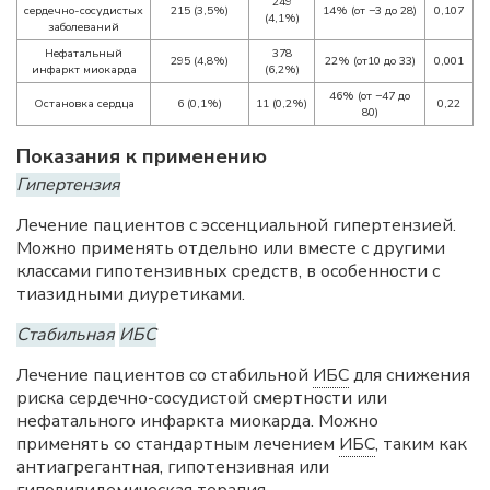
249
сердечно-сосудистых
215 (3,5%)
14% (от −3 до 28)
0,107
(4,1%)
заболеваний
Нефатальный
378
295 (4,8%)
22% (от10 до 33)
0,001
инфаркт миокарда
(6,2%)
46% (от −47 до
Остановка сердца
6 (0,1%)
11 (0,2%)
0,22
80)
Показания к применению
Гипертензия
Лечение пациентов с эссенциальной гипертензией.
Можно применять отдельно или вместе с другими
классами гипотензивных средств, в особенности с
тиазидными диуретиками.
Стабильная
ИБС
Лечение пациентов со стабильной
ИБС
для снижения
риска сердечно-сосудистой смертности или
нефатального инфаркта миокарда. Можно
применять со стандартным лечением
ИБС
, таким как
антиагрегантная, гипотензивная или
гиполипидемическая терапия.