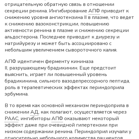
отрицательную обратную связь в отношении
секреции ренина. Ингибирование
АПФ
приводит к
снижению уровня ангиотензина II в плазме, что ведет
к снижению вазоконстрикции, повышению
активности ренина в плазме и снижению секреции
альдостерона. Последнее приводит к диурезу и
натрийурезу и может быть ассоциировано с
небольшим увеличением сывороточного калия.
АПФ идентичен ферменту кининаза
II, разрушающему брадикинин. Еще предстоит
выяснить, играет ли повышенный уровень
брадикинина, сильного вазодепрессорного пептида,
роль в терапевтических эффектах периндоприла
эрбумина.
В то время как основной механизм периндоприла в
снижении
АД
, как полагают, осуществляется через
РААС
, ингибиторы
АПФ
оказывают некоторый
эффект даже при очевидной гипертензии при
низком содержании ренина. Периндоприл изучали у
относительно небольшого количества пациентов