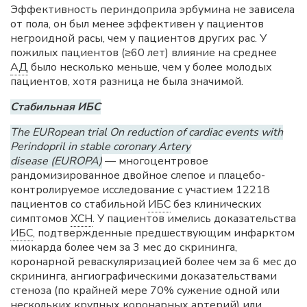
Эффективность периндоприла эрбумина не зависела
от пола, он был менее эффективен у пациентов
негроидной расы, чем у пациентов других рас. У
пожилых пациентов (≥60 лет) влияние на среднее
АД
было несколько меньше, чем у более молодых
пациентов, хотя разница не была значимой.
Стабильная ИБС
The EURopean trial On reduction of cardiac events with
Perindopril in stable coronary Artery
disease (EUROPA)
— многоцентровое
рандомизированное двойное слепое и плацебо-
контролируемое исследование с участием 12218
пациентов со стабильной
ИБС
без клинических
симптомов
ХСН
. У пациентов имелись доказательства
ИБС
, подтвержденные предшествующим инфарктом
миокарда более чем за 3 мес до скрининга,
коронарной реваскуляризацией более чем за 6 мес до
скрининга, ангиографическими доказательствами
стеноза (по крайней мере 70% сужение одной или
нескольких крупных коронарных артерий) или