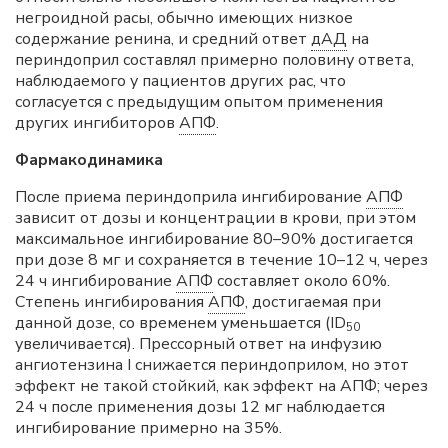
негроидной расы, обычно имеющих низкое
содержание ренина, и средний ответ
дАД
на
периндоприл составлял примерно половину ответа,
наблюдаемого у пациентов других рас, что
согласуется с предыдущим опытом применения
других ингибиторов
АПФ
.
Фармакодинамика
После приема периндоприла ингибирование
АПФ
зависит от дозы и концентрации в крови, при этом
максимальное ингибирование 80–90% достигается
при дозе 8 мг и сохраняется в течение 10–12 ч, через
24 ч ингибирование
АПФ
составляет около 60%.
Степень ингибирования
АПФ
, достигаемая при
данной дозе, со временем уменьшается (ID
50
увеличивается). Прессорный ответ на инфузию
ангиотензина I снижается периндоприлом, но этот
эффект не такой стойкий, как эффект на АПФ; через
24 ч после применения дозы 12 мг наблюдается
ингибирование примерно на 35%.