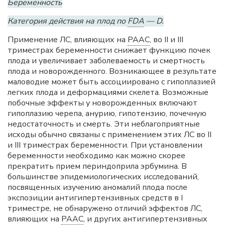
Беременность
Категория действия на плод по
FDA
— D.
Применение ЛС, влияющих на
РААС
, во II и III
триместрах беременности снижает функцию почек
плода и увеличивает заболеваемость и смертность
плода и новорожденного. Возникающее в результате
маловодие может быть ассоциировано с гипоплазией
легких плода и деформациями скелета. Возможные
побочные эффекты у новорожденных включают
гипоплазию черепа, анурию, гипотензию, почечную
недостаточность и смерть. Эти неблагоприятные
исходы обычно связаны с применением этих ЛС во II
и III триместрах беременности. При установлении
беременности необходимо как можно скорее
прекратить прием периндоприла эрбумина. В
большинстве эпидемиологических исследований,
посвященных изучению аномалий плода после
экспозиции антигипертензивных средств в I
триместре, не обнаружено отличий эффектов ЛС,
влияющих на
РААС
, и других антигипертензивных