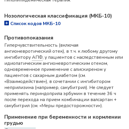
Нозологическая классификация (МКБ-10)
Список кодов МКБ-10
Противопоказания
Гиперчувствительность (включая
ангионевротический отек), в т.ч. к любому другому
ингибитору
АПФ
, у пациентов с наследственным или
идиопатическим ангионевротическим отеком,
одновременное применение с алискиреном у
пациентов с сахарным диабетом (см.
«Взаимодействие»), в сочетании с ингибитором
неприлизина (например, сакубитрил). Не следует
применять периндоприла эрбумин в течение 36 ч
после перехода на прием комбинации валсартан +
сакубитрил (см. «Меры предосторожности»).
Применение при беременности и кормлении
грудью