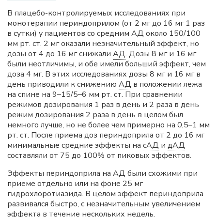
В плацебо-контролируемых исследованиях при
монотерапии периндоприлом (от 2 мг до 16 мг 1 раз
в сутки) у пациентов со средним
АД
около 150/100
мм рт. ст. 2 мг оказали незначительный эффект, но
дозы от 4 до 16 мг снижали
АД
. Дозы 8 мг и 16 мг
были неотличимы, и обе имели больший эффект, чем
доза 4 мг. В этих исследованиях дозы 8 мг и 16 мг в
день приводили к снижению
АД
в положении лежа
на спине на 9–15/5–6 мм рт. ст. При сравнении
режимов дозирования 1 раз в день и 2 раза в день
режим дозирования 2 раза в день в целом был
немного лучше, но не более чем примерно на 0,5–1 мм
рт. ст. После приема доз периндоприла от 2 до 16 мг
минимальные средние эффекты на
сАД
и
дАД
составляли от 75 до 100% от пиковых эффектов.
Эффекты периндоприла на
АД
были схожими при
приеме отдельно или на фоне 25 мг
гидрохлоротиазида. В целом эффект периндоприла
развивался быстро, с незначительным увеличением
эффекта в течение нескольких недель.