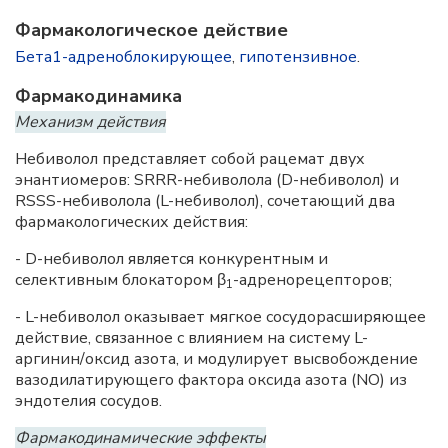
Фармакологическое действие
Бета1-адреноблокирующее
,
гипотензивное
.
Фармакодинамика
Механизм действия
Небиволол представляет собой рацемат двух
энантиомеров: SRRR-небиволола (D-небиволол) и
RSSS-небиволола (L-небиволол), сочетающий два
фармакологических действия:
- D-небиволол является конкурентным и
селективным блокатором β
-адренорецепторов;
1
- L-небиволол оказывает мягкое сосудорасширяющее
действие, связанное с влиянием на систему L-
аргинин/оксид азота, и модулирует высвобождение
вазодилатирующего фактора оксида азота (NO) из
эндотелия сосудов.
Фармакодинамические эффекты