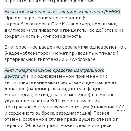
отрицательного инотропного действия.
Блокаторы медленных кальциевых каналов (
БМКК
).
При одновременном применении β-
адреноблокаторов с
БМКК
(например, верапамил,
дилтиазем) усиливается отрицательное действие на
сократимость и AV-проводимость.
Внутривенное введение верапамила одновременно с
β-адреноблокатором может приводить к тяжелой
артериальной гипотензии и AV-блокаде.
Антигипертензивные средства центрального
действия.
При одновременном применении с
антигипертензивными средствами центрального
действия (например, клонидин, гуанфацин,
моксонидин, метилдопа, рилменидин) возможно
ухудшение течения
ХСН
за счет снижения
центрального симпатического тонуса (снижение
ЧСС
и сердечного выброса, вазодилатация). Резкая
отмена, особенно в случае предыдущего отказа от
терапии β-блокаторами, может увеличить риск