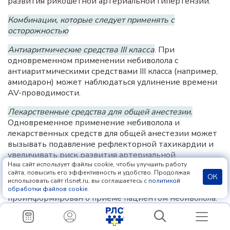
развития рикошетной артериальной гипертензии.
Комбинации, которые следует применять с
осторожностью
Антиаритмические средства III класса
. При
одновременном применении небиволола с
антиаритмическими средствами III класса (например,
амиодарон) может наблюдаться удлинение времени
AV-проводимости.
Лекарственные средства для общей анестезии.
Одновременное применение небиволола и
лекарственных средств для общей анестезии может
вызывать подавление рефлекторной тахикардии и
увеличивать риск развития артериальной
гипотензии. Общим правилом является
Наш сайт использует файлы cookie, чтобы улучшить работу
сайта, повысить его эффективность и удобство. Продолжая
необходимость избегать резкой отмены β-
ОК
использовать сайт rlsnet.ru, вы соглашаетесь с
политикой
адреноблокаторов. Анестезиолог должен быть
обработки файлов cookie
.
проинформирован о приеме пациентом небиволола.
Инсулин и гипогликемические средства
. При
одновременном применении небиволола с