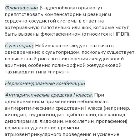
Флоктафенин
. β-адреноблокаторы могут
препятствовать компенсаторным реакциям
сердечно-сосудистой системы в ответ на
артериальную гипотензию или шок, которые могут
быть вызваны флоктафенином (относится к НПВП).
Сультоприд.
Небиволол не следует назначать
одновременно с сультопридом, поскольку существует
повышенный риск возникновения желудочковой
аритмии, особенно полиморфной желудочковой
тахикардии типа «пируэт».
Нерекомендованные комбинации
Антиаритмические средства I класса.
При
одновременном применении небиволола с
антиаритмическими средствами I класса (например,
хинидин, гидрохинидин, цибензолин, флекаинид,
дизопирамид, лидокаин, мексилетин, пропафенон)
возможно удлинение времени
атриовентрикулярного проведения и усиление