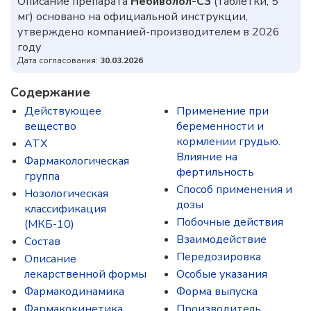
Описание препарата
Небиволол-СЗ
(таблетки, 5
мг) основано на официальной инструкции,
утверждено компанией-производителем в 2026
году
Дата согласования:
30.03.2026
Содержание
Действующее
Применение при
вещество
беременности и
кормлении грудью.
ATX
Влияние на
Фармакологическая
фертильность
группа
Способ применения и
Нозологическая
дозы
классификация
Побочные действия
(МКБ-10)
Взаимодействие
Состав
Передозировка
Описание
лекарственной формы
Особые указания
Фармакодинамика
Форма выпуска
Фармакокинетика
Производитель