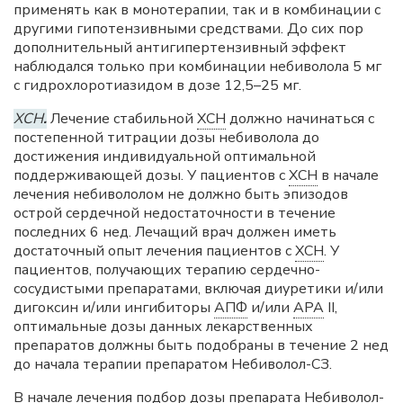
применять как в монотерапии, так и в комбинации с
другими гипотензивными средствами. До сих пор
дополнительный антигипертензивный эффект
наблюдался только при комбинации небиволола 5 мг
с гидрохлоротиазидом в дозе 12,5–25 мг.
ХСН
.
Лечение стабильной
ХСН
должно начинаться с
постепенной титрации дозы небиволола до
достижения индивидуальной оптимальной
поддерживающей дозы. У пациентов с
ХСН
в начале
лечения небивололом не должно быть эпизодов
острой сердечной недостаточности в течение
последних 6 нед. Лечащий врач должен иметь
достаточный опыт лечения пациентов с
ХСН
. У
пациентов, получающих терапию сердечно-
сосудистыми препаратами, включая диуретики и/или
дигоксин и/или ингибиторы
АПФ
и/или
АРА
II,
оптимальные дозы данных лекарственных
препаратов должны быть подобраны в течение 2 нед
до начала терапии препаратом Небиволол-СЗ.
В начале лечения подбор дозы препарата Небиволол-