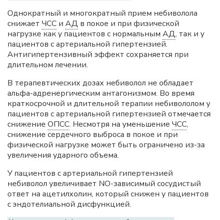
Однократный и многократный прием небиволола
снижает
ЧСС
и
АД
в покое и при физической
нагрузке как у пациентов с нормальным
АД
, так и у
пациентов с артериальной гипертензией.
Антигипертензивный эффект сохраняется при
длительном лечении.
В терапевтических дозах небиволол не обладает
альфа-адренергическим антагонизмом. Во время
краткосрочной и длительной терапии небивололом у
пациентов с артериальной гипертензией отмечается
снижение
ОПСС
. Несмотря на уменьшение
ЧСС
,
снижение сердечного выброса в покое и при
физической нагрузке может быть ограничено из-за
увеличения ударного объема.
У пациентов с артериальной гипертензией
небиволол увеличивает NO-зависимый сосудистый
ответ на ацетилхолин, который снижен у пациентов
с эндотелиальной дисфункцией.