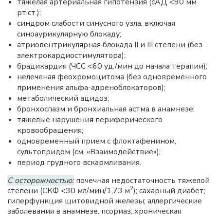
тяжелая артериальная гипотензия (сАД <90 мм
рт.ст.);
синдром слабости синусного узла, включая
синоаурикулярную блокаду;
атриовентрикулярная блокада II и III степени (без
электрокардиостимулятора);
брадикардия (ЧСС <60 уд./мин до начала терапии);
нелеченая феохромоцитома (без одновременного
применения альфа-адреноблокаторов);
метаболический ацидоз;
бронхоспазм и бронхиальная астма в анамнезе;
тяжелые нарушения периферического
кровообращения;
одновременный прием с флоктафенином,
сультопридом (см. «Взаимодействие»);
период грудного вскармливания.
С осторожностью:
почечная недостаточность тяжелой
2
степени (СКФ <30 мл/мин/1,73 м
); сахарный диабет;
гиперфункция щитовидной железы; аллергические
заболевания в анамнезе, псориаз; хроническая