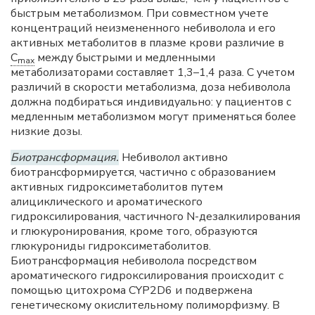
быстрым метаболизмом. При совместном учете
концентраций неизмененного небиволола и его
активных метаболитов в плазме крови различие в
C
между быстрыми и медленными
max
метаболизаторами составляет 1,3–1,4 раза. С учетом
различий в скорости метаболизма, доза небиволола
должна подбираться индивидуально: у пациентов с
медленным метаболизмом могут применяться более
низкие дозы.
Биотрансформация.
Небиволол активно
биотрансформируется, частично с образованием
активных гидроксиметаболитов путем
алициклического и ароматического
гидроксилирования, частичного N-дезалкилирования
и глюкуронирования, кроме того, образуются
глюкурониды гидроксиметаболитов.
Биотрансформация небиволола посредством
ароматического гидроксилирования происходит с
помощью цитохрома CYP2D6 и подвержена
генетическому окислительному полиморфизму. В