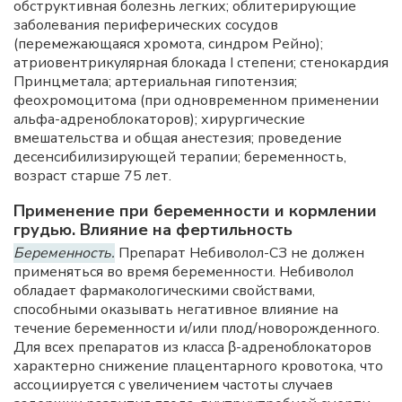
обструктивная болезнь легких; облитерирующие
заболевания периферических сосудов
(перемежающаяся хромота, синдром Рейно);
атриовентрикулярная блокада I степени; стенокардия
Принцметала; артериальная гипотензия;
феохромоцитома (при одновременном применении
альфа-адреноблокаторов); хирургические
вмешательства и общая анестезия; проведение
десенсибилизирующей терапии; беременность,
возраст старше 75 лет.
Применение при беременности и кормлении
грудью. Влияние на фертильность
Беременность.
Препарат Небиволол-СЗ не должен
применяться во время беременности. Небиволол
обладает фармакологическими свойствами,
способными оказывать негативное влияние на
течение беременности и/или плод/новорожденного.
Для всех препаратов из класса β-адреноблокаторов
характерно снижение плацентарного кровотока, что
ассоциируется с увеличением частоты случаев