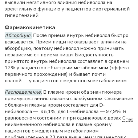
выявили негативного влияния небиволола на
эректильную функцию у пациентов с артериальной
гипертензией.
Фармакокинетика
Абсорбция.
После приема внутрь небиволол быстро
всасывается. Прием пищи не оказывает влияния на
абсорбцию, поэтому небиволол можно принимать
независимо от приема пищи. Биодоступность
принятого внутрь небиволола составляет в среднем
12% у пациентов с быстрым метаболизмом (эффект
первичного прохождения) и бывает почти
полной — у пациентов с медленным метаболизмом.
Распределение.
В плазме крови оба энантиомера
преимущественно связаны с альбумином. Связывание
с белками плазмы крови составляет для D-
небиволола — 98,1%, для L-небиволола — 97,9%. В
равновесном состоянии и при одинаковых дозах
C
max
неизмененного небиволола в плазме крови у
пациентов с медленным метаболизмом
приблизительно в 23 раза выше, чем у пациентов с