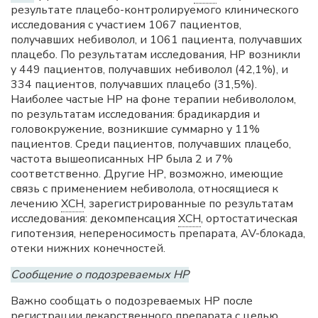
результате плацебо-контролируемого клинического
исследования с участием 1067 пациентов,
получавших небиволол, и 1061 пациента, получавших
плацебо. По результатам исследования, НР возникли
у 449 пациентов, получавших небиволол (42,1%), и
334 пациентов, получавших плацебо (31,5%).
Наиболее частые НР на фоне терапии небивололом,
по результатам исследования: брадикардия и
головокружение, возникшие суммарно у 11%
пациентов. Среди пациентов, получавших плацебо,
частота вышеописанных НР была 2 и 7%
соответственно. Другие НР, возможно, имеющие
связь с применением небиволола, относящиеся к
лечению
ХСН
, зарегистрированные по результатам
исследования: декомпенсация
ХСН
, ортостатическая
гипотензия, непереносимость препарата, AV-блокада,
отеки нижних конечностей.
Сообщение о подозреваемых НР
Важно сообщать о подозреваемых НР после
регистрации лекарственного препарата с целью