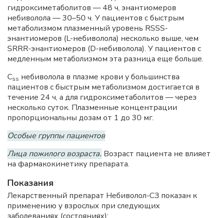
гидроксиметаболитов — 48 ч, энантиомеров
небиволола — 30–50 ч. У пациентов с быстрым
метаболизмом плазменный уровень RSSS-
энантиомеров (L-небиволола) несколько выше, чем
SRRR-энантиомеров (D-небиволола). У пациентов с
медленным метаболизмом эта разница еще больше.
C
небиволола в плазме крови у большинства
ss
пациентов с быстрым метаболизмом достигается в
течение 24 ч, а для гидроксиметаболитов — через
несколько суток. Плазменные концентрации
пропорциональны дозам от 1 до 30 мг.
Особые группы пациентов
Лица пожилого возраста.
Возраст пациента не влияет
на фармакокинетику препарата.
Показания
Лекарственный препарат Небиволол-СЗ показан к
применению у взрослых при следующих
заболеваниях (состояниях):