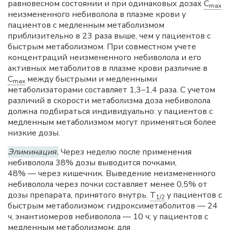
равновесном состоянии и при одинаковых дозах
C
max
неизмененного небиволола в плазме крови у
пациентов с медленным метаболизмом
приблизительно в 23 раза выше, чем у пациентов с
быстрым метаболизмом. При совместном учете
концентраций неизмененного небиволола и его
активных метаболитов в плазме крови различие в
C
между быстрыми и медленными
max
метаболизаторами составляет 1,3–1,4 раза. С учетом
различий в скорости метаболизма доза небиволола
должна подбираться индивидуально: у пациентов с
медленным метаболизмом могут применяться более
низкие дозы.
Элиминация.
Через неделю после применения
небиволола 38% дозы выводится почками,
48% — через кишечник. Выведение неизмененного
небиволола через почки составляет менее 0,5% от
дозы препарата, принятого внутрь.
T
у пациентов с
1/2
быстрым метаболизмом: гидроксиметаболитов — 24
ч, энантиомеров небиволола — 10 ч; у пациентов с
медленным метаболизмом: для