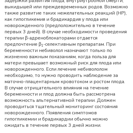
задержки развития плода, внутриутробной смерти,
выкидышей или преждевременных родов. Возможно
также развитие таких нежелательных реакций (НР),
как гипогликемия и брадикардия у плода или
новорожденного (предположительно в течение
первых 3 дней). В случае необходимости проведения
терапии β-адреноблокаторами отдается
предпочтение β
-селективным препаратам. При
1
беременности небиволол назначают только по
жизненно важным показаниям, когда польза для
матери превышает возможный риск для плода или
новорожденного. Если лечение небивололом
необходимо, то нужно проводить наблюдение за
маточно-плацентарным кровотоком и ростом плода.
В случае отрицательного влияния на течение
беременности и плод должна быть рассмотрена
возможность альтернативной терапии. Должен
проводиться тщательный мониторинг состояния
новорожденного. Появления симптомов
гипогликемии и брадикардии обычно можно
ожидать в течение первых 3 дней жизни.