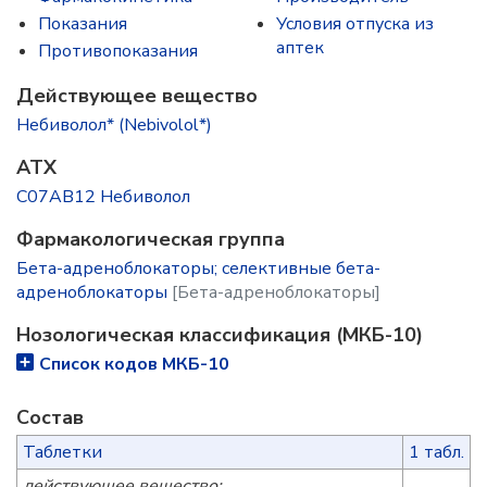
Показания
Условия отпуска из
аптек
Противопоказания
Действующее вещество
Небиволол* (Nebivolol*)
ATX
C07AB12 Небиволол
Фармакологическая группа
Бета-адреноблокаторы; селективные бета-
адреноблокаторы
[Бета-адреноблокаторы]
Нозологическая классификация (МКБ-10)
Список кодов МКБ-10
Состав
Таблетки
1 табл.
действующее вещество: