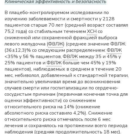
Клиническая эффективность и безопасность
В плацебо-контролируемом исследовании по
изучению заболеваемости и смертности у 2128
пациентов старше 70 лет (средний возраст составлял
75,2 года) со стабильным течением
ХСН
со
сниженной или сохраненной фракцией выброса
левого желудочка (
ФВЛЖ
) (среднее значение ФВЛЖ:
(36±12,3)% со следующим распределением:
ФВЛЖ
<35% у 56 % пациентов,
ФВЛЖ
между 35 и 45% у
25% пациентов и
ФВЛЖ
больше чем 45% у 19%
пациентов), наблюдаемых в среднем в течение 20
мес, небиволол, добавленный к стандартной терапии,
значительно увеличивал время до возникновения
случаев смерти или госпитализации по сердечно-
сосудистым причинам (первичная конечная точка для
оценки эффективности) со снижением
относительного риска на 14% (снижение
абсолютного риска составило 4,2%). Снижение
относительного риска отмечалось после 6 мес
лечения и сохранялось на протяжении всего периода
наблюдения (средняя продолжительность 18 мес).