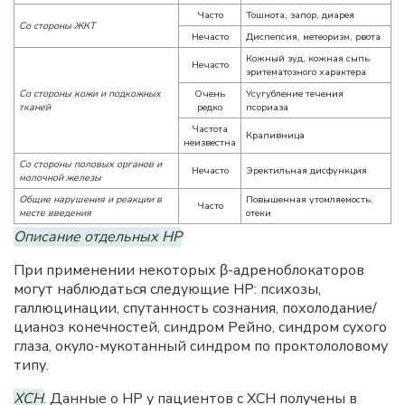
Часто
Тошнота, запор, диарея
Со стороны ЖКТ
Нечасто
Диспепсия, метеоризм, рвота
Кожный зуд, кожная сыпь
Нечасто
эритематозного характера
Со стороны кожи и подкожных
Очень
Усугубление течения
тканей
редко
псориаза
Частота
Крапивница
неизвестна
Со стороны половых органов и
Нечасто
Эректильная дисфункция
молочной железы
Общие нарушения и реакции в
Повышенная утомляемость,
Часто
месте введения
отеки
Описание отдельных НР
При применении некоторых β-адреноблокаторов
могут наблюдаться следующие НР: психозы,
галлюцинации, спутанность сознания, похолодание/
цианоз конечностей, синдром Рейно, синдром сухого
глаза, окуло-мукотанный синдром по проктололовому
типу.
ХСН
. Данные о НР у пациентов с
ХСН
получены в