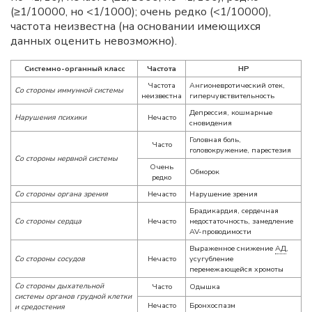
(≥1/10000, но <1/1000); очень редко (<1/10000),
частота неизвестна (на основании имеющихся
данных оценить невозможно).
Системно-органный класс
Частота
НР
Частота
Ангионевротический отек,
Со стороны иммунной системы
неизвестна
гиперчувствительность
Депрессия, кошмарные
Нарушения психики
Нечасто
сновидения
Головная боль,
Часто
головокружение, парестезия
Со стороны нервной системы
Очень
Обморок
редко
Со стороны органа зрения
Нечасто
Нарушение зрения
Брадикардия, сердечная
Со стороны сердца
Нечасто
недостаточность, замедление
AV-проводимости
Выраженное снижение
АД
,
Со стороны сосудов
Нечасто
усугубление
перемежающейся хромоты
Со стороны дыхательной
Часто
Одышка
системы органов грудной клетки
Нечасто
Бронхоспазм
и средостения