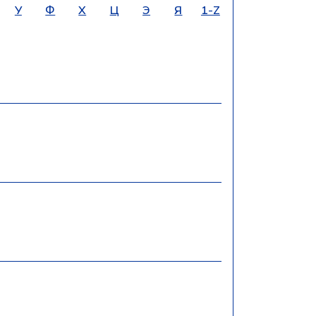
У
Ф
Х
Ц
Э
Я
1-Z