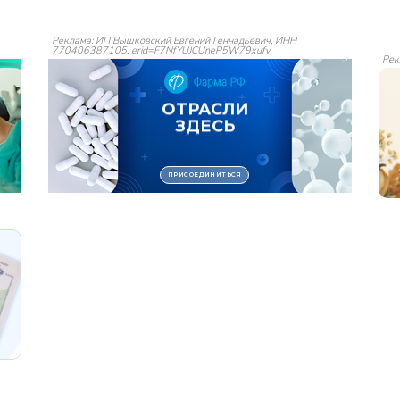
Реклама: ИП Вышковский Евгений Геннадьевич, ИНН
770406387105, erid=F7NfYUJCUneP5W79xufv
Рек