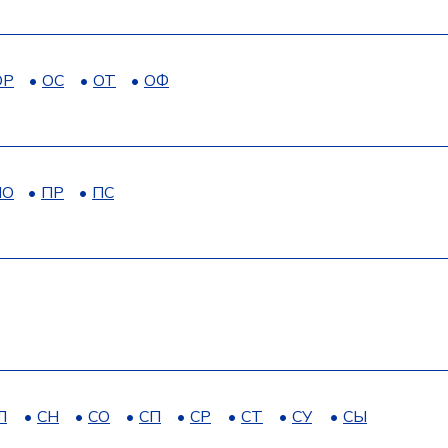
ОР
ОС
ОТ
ОФ
ПО
ПР
ПС
Л
СН
СО
СП
СР
СТ
СУ
СЫ