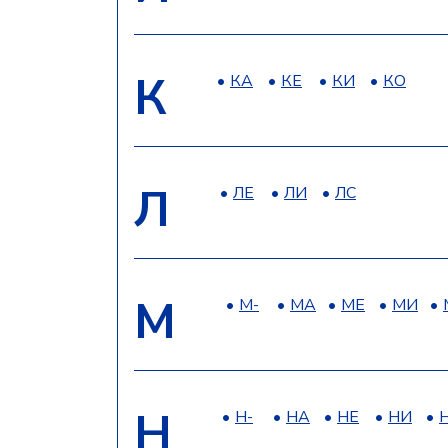
К
КА
КЕ
КИ
КО
Л
ЛЕ
ЛИ
ЛС
М
М-
МА
МЕ
МИ
Н
Н-
НА
НЕ
НИ