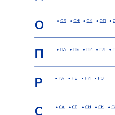
О
ОБ
ОЖ
ОК
ОП
П
ПА
ПЕ
ПИ
ПЛ
Р
РА
РЕ
РИ
РО
С
СА
СЕ
СИ
СК
С