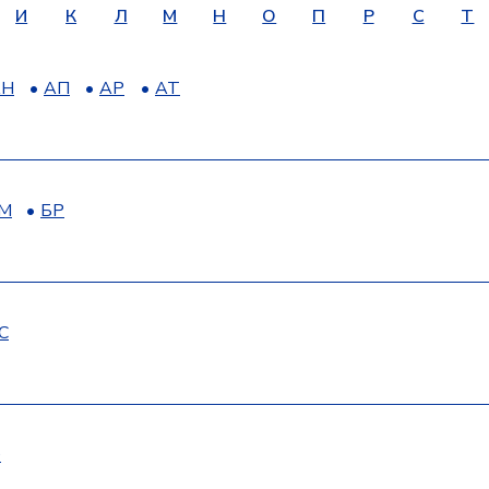
И
К
Л
М
Н
О
П
Р
С
Т
АН
АП
АР
АТ
М
БР
С
О