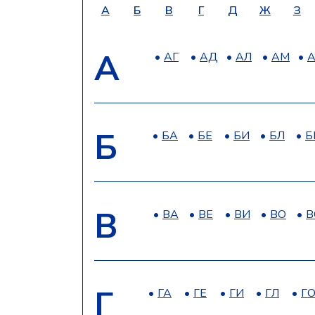
А
Б
В
Г
Д
Ж
З
А
АГ
АД
АЛ
АМ
Б
БА
БЕ
БИ
БЛ
Б
В
ВА
ВЕ
ВИ
ВО
В
Г
ГА
ГЕ
ГИ
ГЛ
Г