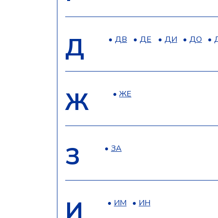
Д
ДВ
ДЕ
ДИ
ДО
Ж
ЖЕ
З
ЗА
И
ИМ
ИН