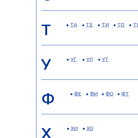
Т
ТА
ТЕ
ТИ
ТО
Т
У
УГ
УЛ
УТ
Ф
ФЕ
ФИ
ФО
ФТ
Х
ХИ
ХО