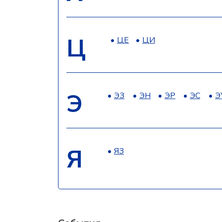
Ц
ЦЕ
ЦИ
Э
ЭЗ
ЭН
ЭР
ЭС
Э
Я
ЯЗ