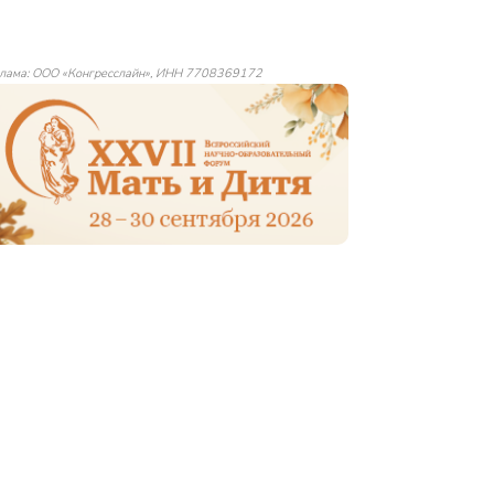
лама: ООО «Конгресслайн», ИНН 7708369172