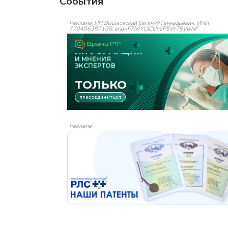
События
Реклама: ИП Вышковский Евгений Геннадьевич, ИНН
770406387105, erid=F7NfYUJCUneP5W78VwNF
Реклама