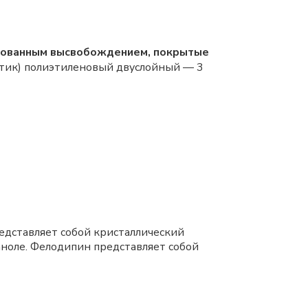
ированным высвобождением, покрытые
етик) полиэтиленовый двуслойный — 3
редставляет собой кристаллический
аноле. Фелодипин представляет собой