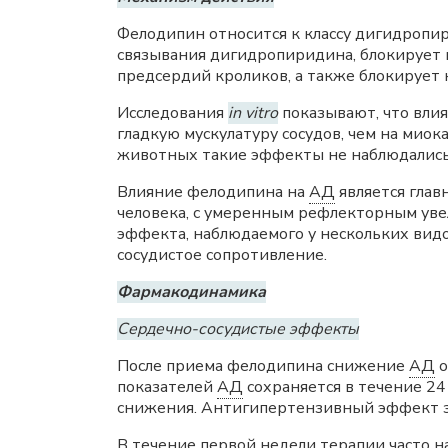
Фелодипин относится к классу дигидроп
связывания дигидропиридина, блокирует
предсердий кроликов, а также блокирует
Исследования
in vitro
показывают, что вли
гладкую мускулатуру сосудов, чем на ми
животных такие эффекты не наблюдались
Влияние фелодипина на
АД
является глав
человека, с умеренным рефлекторным ув
эффекта, наблюдаемого у нескольких вид
сосудистое сопротивление.
Фармакодинамика
Сердечно-сосудистые эффекты
После приема фелодипина снижение
АД
о
показателей
АД
сохраняется в течение 2
снижения. Антигипертензивный эффект за
В течение первой недели терапии часто 