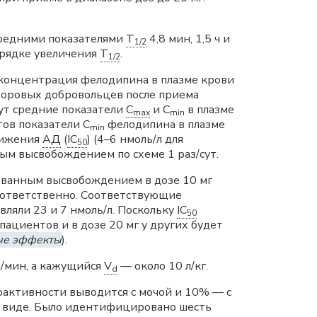
средними показателями
T
4,8 мин, 1,5 ч и
1/2
орядке увеличения
T
.
1/2
концентрация фелодипина в плазме крови
здоровых добровольцев после приема
ут средние показатели
C
и C
в плазме
max
min
тов показатели C
фелодипина в плазме
min
нижения
АД
(
IC
) (4–6 нмоль/л для
50
ым высвобождением по схеме 1 раз/сут.
ованным высвобождением в дозе 10 мг
соответственно. Соответствующие
вляли 23 и 7 нмоль/л. Поскольку
IC
50
пациентов и в дозе 20 мг у других будет
ые эффекты
).
л/мин, а кажущийся
V
— около 10 л/кг.
d
оактивности выводится с мочой и 10% — с
м виде. Было идентифицировано шесть