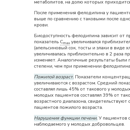
метаболитов, на долю которых приходитс
После применения фелодипина у пациенто
выше по сравнению с таковыми после одн
крови.
Биодоступность фелодипина зависит от п
показатель
C
увеличивался приблизител
max
(апельсиновый сок, тосты и злаки в виде
увеличивалась приблизительно в 2 раза п
изменяет. Аналогичные результаты были 
степени, чем при применении фелодипина
Пожилой возраст.
Показатели концентраци
увеличиваются с возрастом. Средний пока
составлял лишь 45% от такового у молоды
молодых пациентов составлял 39% от так
возрастного диапазона, свидетельствуют о
пациентов пожилого возраста.
Нарушения функции печени.
У пациентов с
наблюдаемого у молодых добровольцев.