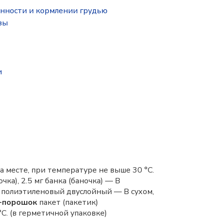
нности и кормлении грудью
зы
и
 месте, при температуре не выше 30 °C.
чка), 2.5 мг банка (баночка) — В
) полиэтиленовый двуслойный — В сухом,
я-порошок
пакет (пакетик)
C. (в герметичной упаковке)