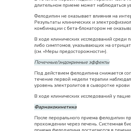
длительном приеме может наблюдаться у
Фелодипин не оказывает влияния на инте
Результаты клинических и электрофизиол
комбинации с бета-блокатором не оказыва
В ходе клинических исследований среди п
либо симптомов, указывающих на отрицат
(см. «Меры предосторожности»).
Почечные/эндокринные эффекты
Под действием фелодипина снижается сопр
течение первой недели терапии наблюдали
уровень электролитов в сыворотке крови
В ходе клинических исследований у пацие
Фармакокинетика
После перорального приема фелодипин пр
прохождении через печень. Системная би
приема фелодипина достигаются в течение