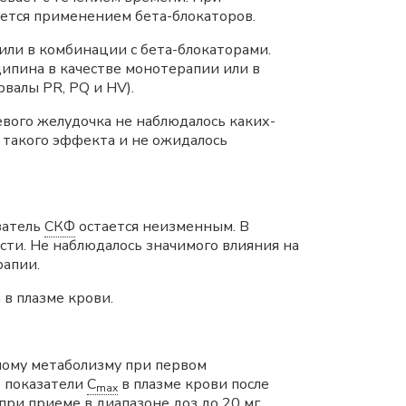
яется применением бета-блокаторов.
ли в комбинации с бета-блокаторами.
ипина в качестве монотерапии или в
валы PR, PQ и HV).
вого желудочка не наблюдалось каких-
такого эффекта и не ожидалось
затель
СКФ
остается неизменным. В
сти. Не наблюдалось значимого влияния на
рапии.
в плазме крови.
ному метаболизму при первом
е показатели
C
в плазме крови после
max
ри приеме в диапазоне доз до 20 мг.