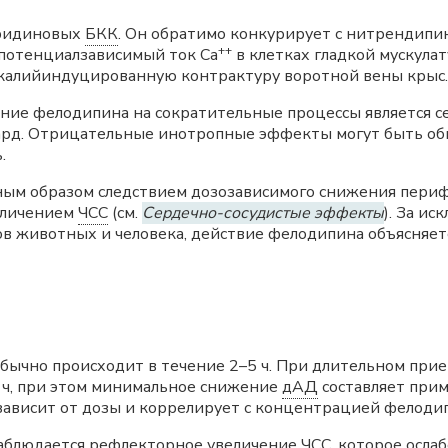
иридиновых
БКК
. Он обратимо конкурирует с нитрендипи
++
 потенциалзависимый ток Ca
в клетках гладкой мускула
 калийиндуцированную контрактуру воротной вены крыс.
яние фелодипина на сократительные процессы является с
окард. Отрицательные инотропные эффекты могут быть 
.
ным образом следствием дозозависимого снижения периф
еличением
ЧСС
(см.
Сердечно-сосудистые эффекты
). За и
ов животных и человека, действие фелодипина объясняет
бычно происходит в течение 2–5 ч. При длительном пр
4 ч, при этом минимальное снижение
дАД
составляет при
висит от дозы и коррелирует с концентрацией фелодип
наблюдается рефлекторное увеличение
ЧСС
, которое осла