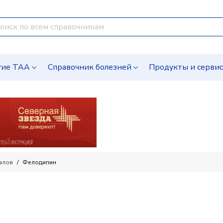
гие ТАА
Справочник болезней
Продукты и серви
алов
Фелодипин