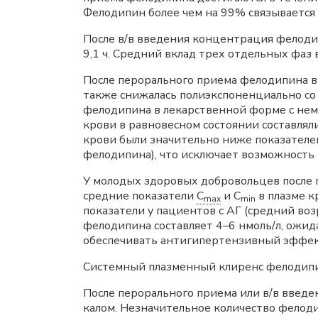
Фелодипин более чем на 99% связывается 
После в/в введения концентрация фелоди
9,1 ч. Средний вклад трех отдельных фаз
После перорального приема фелодипина 
также снижалась полиэкспоненциально со
фелодипина в лекарственной форме с нем
крови в равновесном состоянии составляли
крови были значительно ниже показател
фелодипина), что исключает возможность
У молодых здоровых добровольцев после 
средние показатели
C
и C
в плазме к
max
min
показатели у пациентов с АГ (средний воз
фелодипина составляет 4–6 нмоль/л, ожида
обеспечивать антигипертензивный эффект
Системный плазменный клиренс фелодипин
После перорального приема или в/в введ
калом. Незначительное количество фелод