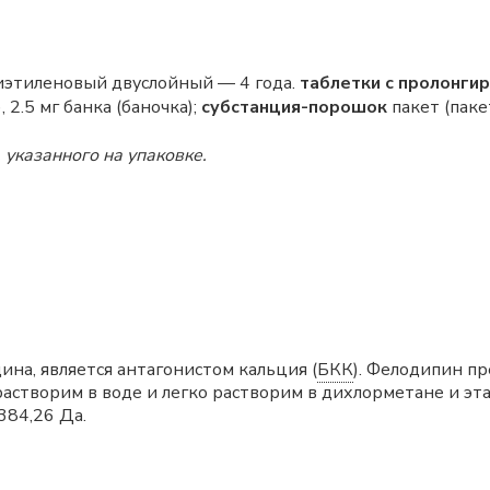
лиэтиленовый двуслойный — 4 года.
таблетки с пролонг
, 2.5 мг банка (баночка);
субстанция-порошок
пакет (пак
 указанного на упаковке.
а, является антагонистом кальция (
БКК
). Фелодипин п
растворим в воде и легко растворим в дихлорметане и эт
384,26 Да.