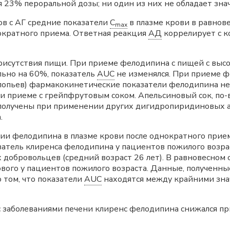
я 23% пероральной дозы; ни один из них не обладает з
в с АГ средние показатели
C
в плазме крови в равнов
max
ократного приема. Ответная реакция
АД
коррелирует с к
рисутствия пищи. При приеме фелодипина с пищей с выс
ьно на 60%, показатель
AUC
не изменялся. При приеме ф
 хлопьев) фармакокинетические показатели фелодипина н
ри приеме с грейпфрутовым соком. Апельсиновый сок, по
получены при применении других дигидропиридиновых а
.
и фелодипина в плазме крови после однократного прием
затель клиренса фелодипина у пациентов пожилого возраст
х добровольцев (средний возраст 26 лет). В равновесном
ового у пациентов пожилого возраста. Данные, полученн
 том, что показатели
AUC
находятся между крайними зна
 заболеваниями печени клиренс фелодипина снижался пр