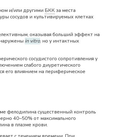
ном и/или другими
БКК
за места
туры сосудов и культивируемых клетках
елективным, оказывая больший эффект на
обнаружены
in vitro
, но у интактных
ерического сосудистого сопротивления у
сключением слабого диуретического
ся его влиянием на периферическое
иеме фелодипина существенный контроль
мерно 40–50% от максимального
ина в плазме крови.
бевает с течением времени. При