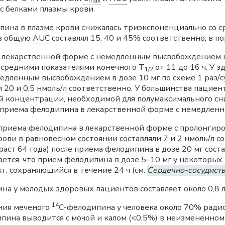
max
с белками плазмы крови.
пина в плазме крови снижалась триэкспоненциально со 
 в общую
AUC
составлял 15, 40 и 45% соответственно, в п
в лекарственной форме с немедленным высвобождением 
 средними показателями конечного
T
от 11 до 16 ч. У 
1/2
едленным высвобождением в дозе 10 мг по схеме 1 раз/с
 20 и 0,5 нмоль/л соответственно. У большинства пациен
ей концентрации, необходимой для полумаксимального с
 приема фелодипина в лекарственной форме с немедленн
приема фелодипина в лекарственной форме с пролонгир
рови в равновесном состоянии составляли 7 и 2 нмоль/л 
раст 64 года) после приема фелодипина в дозе 20 мг соста
ется, что прием фелодипина в дозе 5–10 мг у некоторых 
, сохраняющийся в течение 24 ч (см.
Сердечно-сосудист
а у молодых здоровых пациентов составляет около 0,8 
14
ения меченого
C-фелодипина у человека около 70% ради
ипина выводится с мочой и калом (<0,5%) в неизмененно