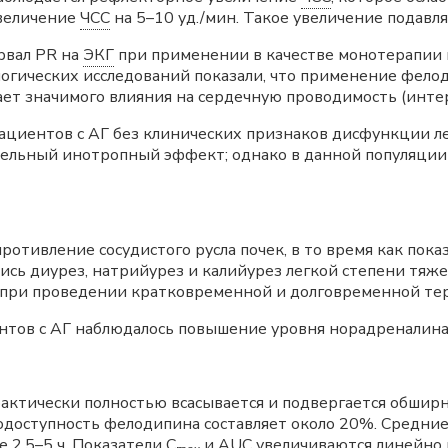
величение
ЧСС
на 5–10 уд./мин. Такое увеличение подавл
рвал PR на
ЭКГ
при применении в качестве монотерапии и
огических исследований показали, что применение фелод
ет значимого влияния на сердечную проводимость (интер
ациентов с АГ без клинических признаков дисфункции ле
ельный инотропный эффект; однако в данной популяции 
отивление сосудистого русла почек, в то время как пока
сь диурез, натрийурез и калийурез легкой степени тяже
 при проведении кратковременной и долговременной те
нтов с АГ наблюдалось повышение уровня норадреналина 
актически полностью всасывается и подвергается обшир
одоступность фелодипина составляет около 20%. Средни
 2,5–5 ч. Показатели
C
и
AUC
увеличиваются линейно п