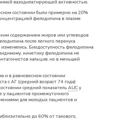
начимой вазодилатирующей активностью.
есном состоянии были примерно на 20%
онцентрацией фелодипина в плазме
оким содержанием жиров или углеводов
елодипина после легкого перекуса
е изменялись. Биодоступность фелодипина
-видимому, кинетику фелодипина не
нтагонистов кальция, но в меньшей
а и в равновесном состоянии
а с АГ (средний возраст 74 года)
 состоянии средний показатель
AUC
у
ые у пациентов промежуточного
чениями для молодых пациентов и
иблизительно до 60% от такового,