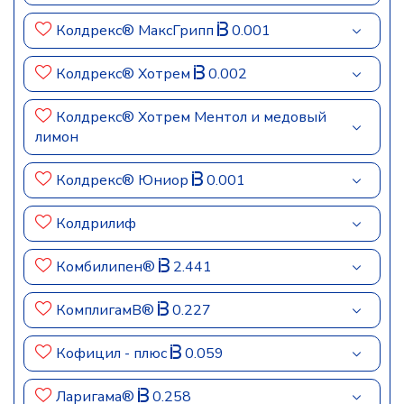
Колдрекс® МаксГрипп
0.001
Колдрекс® Хотрем
0.002
Колдрекс® Хотрем Ментол и медовый
лимон
Колдрекс® Юниор
0.001
Колдрилиф
Комбилипен®
2.441
КомплигамB®
0.227
Кофицил - плюс
0.059
Ларигама®
0.258