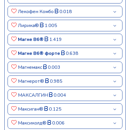
Лекофен Комбо
0.018
Лирика®
1.005
Магне B6®
1.419
Магне B6® форте
0.638
Магнемакс
0.003
Магнерот®
0.985
МАКСАЛГИН
0.004
Максиган®
0.125
Максиколд®
0.006