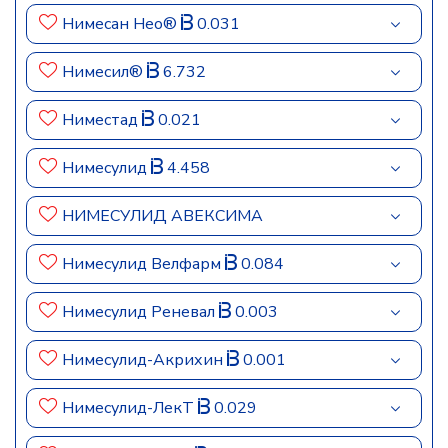
Нимесан Нео®
0.031
Нимесил®
6.732
Ниместад
0.021
Нимесулид
4.458
НИМЕСУЛИД АВЕКСИМА
Нимесулид Велфарм
0.084
Нимесулид Реневал
0.003
Нимесулид-Акрихин
0.001
Нимесулид-ЛекТ
0.029