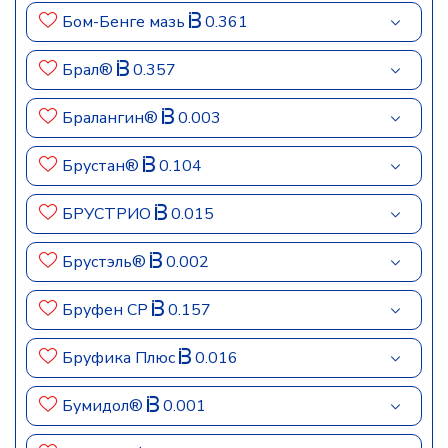
Бом-Бенге мазь
0.361
Брал®
0.357
Бралангин®
0.003
Брустан®
0.104
БРУСТРИО
0.015
Брустэль®
0.002
Бруфен СР
0.157
Бруфика Плюс
0.016
Бумидол®
0.001