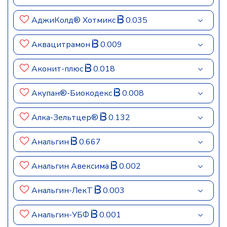
АджиКолд® Хотмикс
0.035
Аквацитрамон
0.009
Аконит-плюс
0.018
Акупан®-Биокодекс
0.008
Алка-Зельтцер®
0.132
Анальгин
0.667
Анальгин Авексима
0.002
Анальгин-ЛекТ
0.003
Анальгин-УБФ
0.001