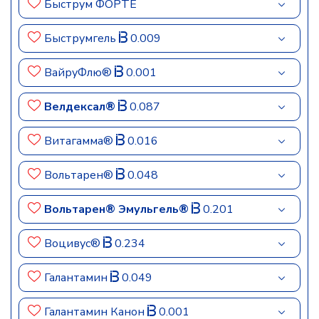
Быструм ФОРТЕ
Быструмгель
0.009
ВайруФлю®
0.001
Велдексал®
0.087
Витагамма®
0.016
Вольтарен®
0.048
Вольтарен® Эмульгель®
0.201
Воцивус®
0.234
Галантамин
0.049
Галантамин Канон
0.001