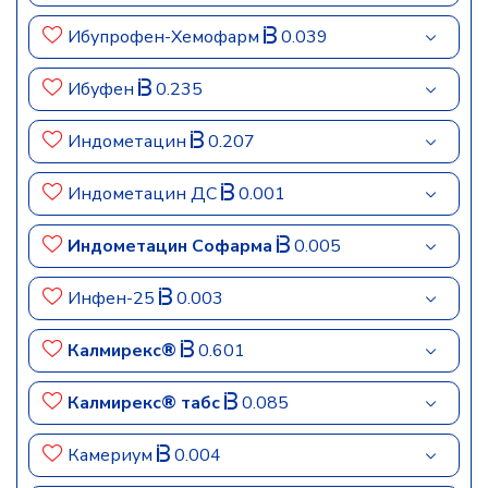
Ибупрофен-Хемофарм
0.039
Ибуфен
0.235
Индометацин
0.207
Индометацин ДС
0.001
Индометацин Софарма
0.005
Инфен-25
0.003
Калмирекс®
0.601
Калмирекс® табс
0.085
Камериум
0.004