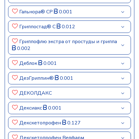
Гальнора® СР
0.001
Гриппостад® С
0.012
Гриппофлю экстра от простуды и гриппа
0.002
Деблок
0.001
ДезГриппин®
0.001
ДЕКОЛДАКС
Дексиакс
0.001
Декскетопрофен
0.127
Декскетопрофен Велфарм