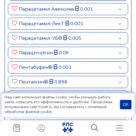
Парацетамол Авексима
0.001
Парацетамол-ЛекТ
0.001
Парацетамол-УБФ
0.005
Парацитолгин
0.09
Пентабуфен®
0.001
Пенталгин®
0.898
Пенталгин® экстра-гель
0.006
Наш сайт использует файлы cookie, чтобы улучшить работу
сайта, повысить его эффективность и удобство. Продолжая
ОК
использовать сайт rlsnet.ru, вы соглашаетесь с
политикой
Пенталгин®-ICN
0.015
обработки файлов cookie
.
Пентанов®-ICN
0.002