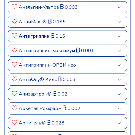
Анальгин-Ультра
0.003
АнвиМакс®
0.185
Антигриппин
0.16
Антигриппин-максимум
0.001
Антигриппин-ОРВИ нео
АнтиФлу® Кидс
0.003
Апизартрон®
0.02
Аркетал Ромфарм
0.002
Арнигель®
0.028