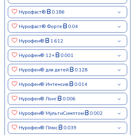
Нурофаст®
0.186
Нурофаст® Форте
0.04
Нурофен®
1.612
Нурофен® 12+
0.001
Нурофен® для детей
0.128
Нурофен® Интенсив
0.014
Нурофен® Лонг
0.006
Нурофен® МультиСимптом
0.002
Нурофен® Плюс
0.039