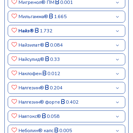
Мигренол® ПМ
0.001
Мильгамма®
1.665
Найз®
1.732
Найзилат®
0.084
Найсулид®
0.33
Наклофен
0.012
Налгезин®
0.204
Налгезин® форте
0.402
Наятокс®
0.058
Неболин® капс
0.005