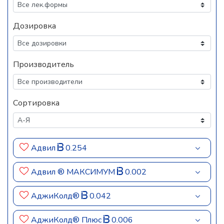
Дозировка
Производитель
Сортировка
Адвил
0.254
Адвил ® МАКСИМУМ
0.002
АджиКолд®
0.042
АджиКолд® Плюс
0.006