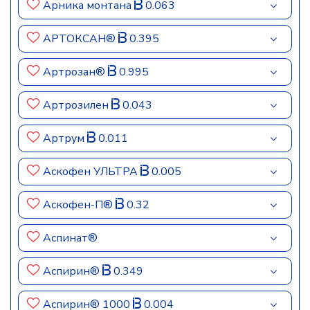
Арника монтана
0.063
АРТОКСАН®
0.395
Артрозан®
0.995
Артрозилен
0.043
Артрум
0.011
Аскофен УЛЬТРА
0.005
Аскофен-П®
0.32
Аспинат®
Аспирин®
0.349
Аспирин® 1000
0.004