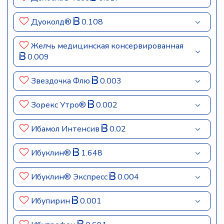
Дуоколд®
0.108
Желчь медицинская консервированная
0.009
Звездочка Флю
0.003
Зорекс Утро®
0.002
Ибамол Интенсив
0.02
Ибуклин®
1.648
Ибуклин® Экспресс
0.004
Ибупирин
0.001