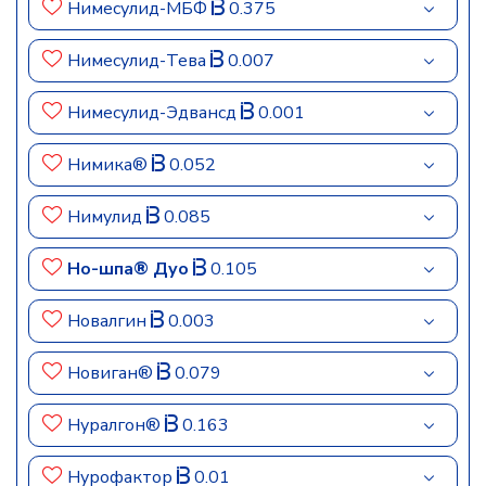
Нимесулид-МБФ
0.375
Нимесулид-Тева
0.007
Нимесулид-Эдвансд
0.001
Нимика®
0.052
Нимулид
0.085
Но-шпа® Дуо
0.105
Новалгин
0.003
Новиган®
0.079
Нуралгон®
0.163
Нурофактор
0.01