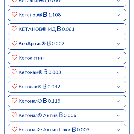
Кеталгин®
0.004
Кетанов®
1.108
КЕТАНОВ® МД
0.061
КетАртис®
0.002
Кетоактин
Кетокам®
0.003
Кетолак®
0.032
Кетонал®
0.119
Кетонал® Актив
0.006
Кетонал® Актив Плюс
0.003