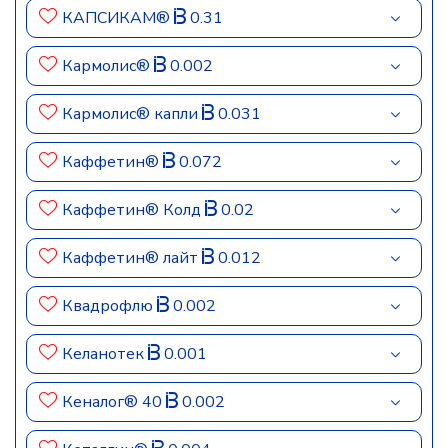
КАПСИКАМ®
0.31
Кармолис®
0.002
Кармолис® капли
0.031
Каффетин®
0.072
Каффетин® Колд
0.02
Каффетин® лайт
0.012
Квадрофлю
0.002
Келанотек
0.001
Кеналог® 40
0.002