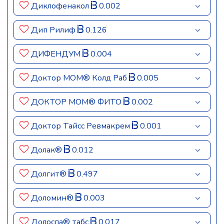
Диклофенакол
0.002
Дип Рилиф
0.126
ДИФЕНДУМ
0.004
Доктор МОМ® Колд Раб
0.005
ДОКТОР МОМ® ФИТО
0.002
Доктор Тайсс Ревмакрем
0.001
Долак®
0.012
Долгит®
0.497
Доломин®
0.003
Долоспа® табс
0.017