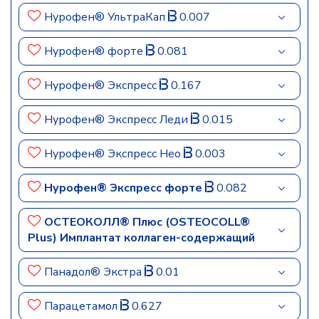
Нурофен® УльтраКап
0.007
Нурофен® форте
0.081
Нурофен® Экспресс
0.167
Нурофен® Экспресс Леди
0.015
Нурофен® Экспресс Нео
0.003
Нурофен® Экспресс форте
0.082
ОСТЕОКОЛЛ® Плюс (OSTEOCOLL®
Plus) Имплантат коллаген-содержащий
Панадол® Экстра
0.01
Парацетамол
0.627