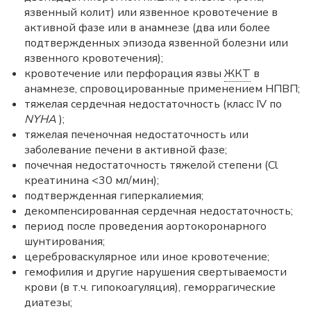
язвенный колит) или язвенное кровотечение в
активной фазе или в анамнезе (два или более
подтвержденных эпизода язвенной болезни или
язвенного кровотечения);
кровотечение или перфорация язвы
ЖКТ
в
анамнезе, спровоцированные применением НПВП;
тяжелая сердечная недостаточность (класс IV по
NYHA
);
тяжелая печеночная недостаточность или
заболевание печени в активной фазе;
почечная недостаточность тяжелой степени (Cl
креатинина <30 мл/мин);
подтвержденная гиперкалиемия;
декомпенсированная сердечная недостаточность;
период после проведения аортокоронарного
шунтирования;
цереброваскулярное или иное кровотечение;
гемофилия и другие нарушения свертываемости
крови (в т.ч. гипокоагуляция), геморрагические
диатезы;