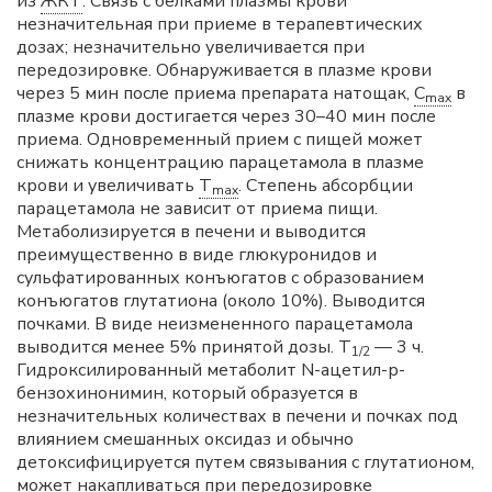
из
ЖКТ
. Связь с белками плазмы крови
незначительная при приеме в терапевтических
дозах; незначительно увеличивается при
передозировке. Обнаруживается в плазме крови
через 5 мин после приема препарата натощак,
C
в
max
плазме крови достигается через 30–40 мин после
приема. Одновременный прием с пищей может
снижать концентрацию парацетамола в плазме
крови и увеличивать
T
. Степень абсорбции
max
парацетамола не зависит от приема пищи.
Метаболизируется в печени и выводится
преимущественно в виде глюкуронидов и
сульфатированных конъюгатов с образованием
конъюгатов глутатиона (около 10%). Выводится
почками. В виде неизмененного парацетамола
выводится менее 5% принятой дозы. T
— 3 ч.
1/2
Гидроксилированный метаболит N-ацетил-р-
бензохинонимин, который образуется в
незначительных количествах в печени и почках под
влиянием смешанных оксидаз и обычно
детоксифицируется путем связывания с глутатионом,
может накапливаться при передозировке