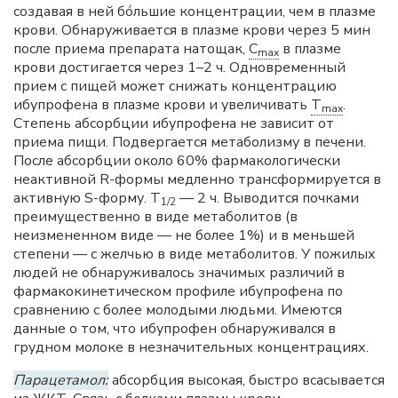
создавая в ней бóльшие концентрации, чем в плазме
крови. Обнаруживается в плазме крови через 5 мин
после приема препарата натощак,
C
в плазме
max
крови достигается через 1–2 ч. Одновременный
прием с пищей может снижать концентрацию
ибупрофена в плазме крови и увеличивать
T
.
max
Степень абсорбции ибупрофена не зависит от
приема пищи. Подвергается метаболизму в печени.
После абсорбции около 60% фармакологически
неактивной R-формы медленно трансформируется в
активную S-форму. T
— 2 ч. Выводится почками
1/2
преимущественно в виде метаболитов (в
неизмененном виде — не более 1%) и в меньшей
степени — с желчью в виде метаболитов. У пожилых
людей не обнаруживалось значимых различий в
фармакокинетическом профиле ибупрофена по
сравнению с более молодыми людьми. Имеются
данные о том, что ибупрофен обнаруживался в
грудном молоке в незначительных концентрациях.
Парацетамол:
абсорбция высокая, быстро всасывается