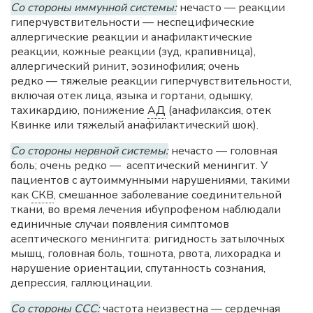
Со стороны иммунной системы:
нечасто — реакции
гиперчувствительности — неспецифические
аллергические реакции и анафилактические
реакции, кожные реакции (зуд, крапивница),
аллергический ринит, эозинофилия; очень
редко — тяжелые реакции гиперчувствительности,
включая отек лица, языка и гортани, одышку,
тахикардию, понижение
АД
(анафилаксия, отек
Квинке или тяжелый анафилактический шок).
Со стороны нервной системы:
нечасто — головная
боль; очень редко — асептический менингит. У
пациентов с аутоиммунными нарушениями, такими
как
СКВ
, смешанное заболевание соединительной
ткани, во время лечения ибупрофеном наблюдали
единичные случаи появления симптомов
асептического менингита: ригидность затылочных
мышц, головная боль, тошнота, рвота, лихорадка и
нарушение ориентации, спутанность сознания,
депрессия, галлюцинации.
Со стороны ССС:
частота неизвестна — сердечная