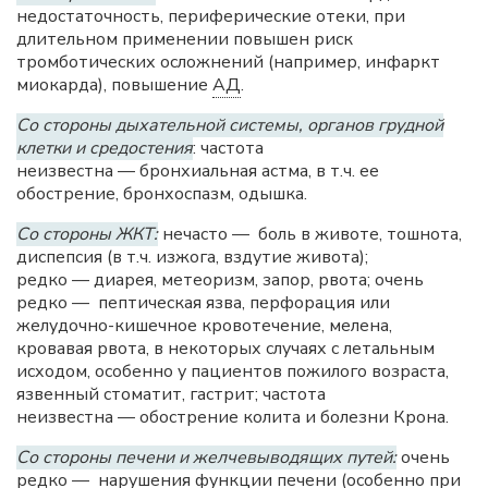
недостаточность, периферические отеки, при
длительном применении повышен риск
тромботических осложнений (например, инфаркт
миокарда), повышение
АД
.
Со стороны дыхательной системы, органов грудной
клетки и средостения
: частота
неизвестна — бронхиальная астма, в т.ч. ее
обострение, бронхоспазм, одышка.
Со стороны ЖКТ:
нечасто — боль в животе, тошнота,
диспепсия (в т.ч. изжога, вздутие живота);
редко — диарея, метеоризм, запор, рвота; очень
редко — пептическая язва, перфорация или
желудочно-кишечное кровотечение, мелена,
кровавая рвота, в некоторых случаях с летальным
исходом, особенно у пациентов пожилого возраста,
язвенный стоматит, гастрит; частота
неизвестна — обострение колита и болезни Крона.
Со стороны печени и желчевыводящих путей:
очень
редко — нарушения функции печени (особенно при