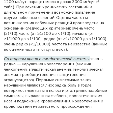
1200 мг/сут, парацетамола в дозах 3000 мг/сут (6
табл.). При лечении хронических состояний и
длительном применении возможно появление
других побочных явлений. Оценка частоты
возникновения побочных реакций произведена на
основании следующих критериев: очень часто
(≥1/10); часто (от ≥1/100 до <1/10); нечасто (от
≥1/1000 до <1/100); редко (от ≥1/10000 до <1/1000);
очень редко (<1/10000), частота неизвестна (данные
по оценке частоты отсутствуют).
Со стороны крови и лимфатической системы:
очень
редко — нарушения кроветворения (анемия,
лейкопения, апластическая анемия, гемолитическая
анемия, тромбоцитопения, панцитопения,
агранулоцитоз). Первыми симптомами таких
нарушений являются лихорадка, боль в горле,
поверхностные язвы в полости рта, гриппоподобные
симптомы, выраженная слабость, кровотечения из
носа и подкожные кровоизлияния, кровотечения и
кровоподтеки неизвестного происхождения.