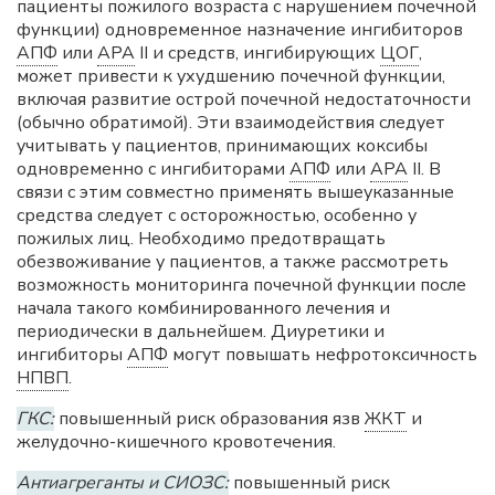
пациенты пожилого возраста с нарушением почечной
функции) одновременное назначение ингибиторов
АПФ
или
АРА
II и средств, ингибирующих
ЦОГ
,
может привести к ухудшению почечной функции,
включая развитие острой почечной недостаточности
(обычно обратимой). Эти взаимодействия следует
учитывать у пациентов, принимающих коксибы
одновременно с ингибиторами
АПФ
или
АРА
II. В
связи с этим совместно применять вышеуказанные
средства следует с осторожностью, особенно у
пожилых лиц. Необходимо предотвращать
обезвоживание у пациентов, а также рассмотреть
возможность мониторинга почечной функции после
начала такого комбинированного лечения и
периодически в дальнейшем. Диуретики и
ингибиторы
АПФ
могут повышать нефротоксичность
НПВП
.
ГКС:
повышенный риск образования язв
ЖКТ
и
желудочно-кишечного кровотечения.
Антиагреганты и СИОЗС:
повышенный риск