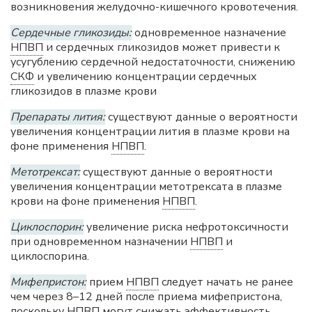
возникновения желудочно-кишечного кровотечения.
Сердечные гликозиды:
одновременное назначение
НПВП
и сердечных гликозидов может привести к
усугублению сердечной недостаточности, снижению
СКФ
и увеличению концентрации сердечных
гликозидов в плазме крови
Препараты лития:
существуют данные о вероятности
увеличения концентрации лития в плазме крови на
фоне применения
НПВП
.
Метотрексат:
существуют данные о вероятности
увеличения концентрации метотрексата в плазме
крови на фоне применения
НПВП
.
Циклоспорин:
увеличение риска нефротоксичности
при одновременном назначении
НПВП
и
циклоспорина.
Мифепристон:
прием
НПВП
следует начать не ранее
чем через 8–12 дней после приема мифепристона,
поскольку
НПВП
могут снижать эффективность