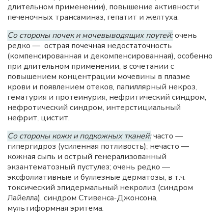
длительном применении), повышение активности
печеночных трансаминаз, гепатит и желтуха.
Со стороны почек и мочевыводящих поутей:
очень
редко — острая почечная недостаточность
(компенсированная и декомпенсированная), особенно
при длительном применении, в сочетании с
повышением концентрации мочевины в плазме
крови и появлением отеков, папиллярный некроз,
гематурия и протеинурия, нефритический синдром,
нефротический синдром, интерстициальный
нефрит, цистит.
Со стороны кожи и подкожных тканей:
часто —
гипергидроз (усиленная потливость); нечасто —
кожная сыпь и острый генерализованный
экзантематозный пустулез; очень редко —
эксфолиативные и буллезные дерматозы, в т.ч.
токсический эпидермальный некролиз (синдром
Лайелла), синдром Стивенса-Джонсона,
мультиформная эритема.