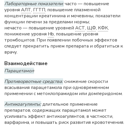
Лабораторные показатели:
часто — повышение
уровня
АЛТ
,
ГГТП
, повышение плазменной
концентрации креатинина и мочевины, показатели
функции печени за пределами нормы;
нечасто — повышение уровней
АСТ
,
ЩФ
,
КФК
,
понижение уровня
Hb
, повышение уровня
тромбоцитов. При появлении побочных эффектов
следует прекратить прием препарата и обратиться к
врачу.
Взаимодействие
Парацетамол
Противорвотные средства:
снижение скорости
всасывания парацетамола при одновременном
применении с метоклопрамидом или домперидоном.
Антикоагулянты:
длительное применение
препаратов, содержащих парацетамол может
усиливать эффект антикоагулянтов, в частности,
варфарина, и повышать риск развития кровотечения.