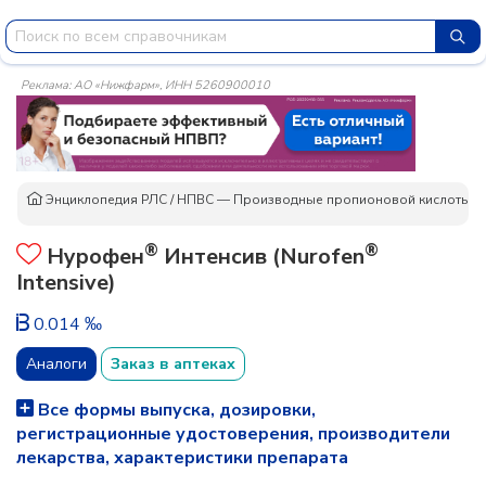
Реклама: АО «Нижфарм», ИНН 5260900010
Энциклопедия РЛС
/
НПВС — Производные пропионовой кислоты в
®
®
Нурофен
Интенсив (Nurofen
Intensive)
0.014 ‰
Аналоги
Заказ в аптеках
Все формы выпуска, дозировки,
регистрационные удостоверения, производители
лекарства, характеристики препарата