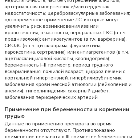
недостаточность; частое употребление алкоголя;
артериальная гипертензия и/или сердечная
недостаточность; цереброваскулярные заболевания;
одновременное применение ЛС, которые могут
увеличить риск возникновения язв или
кровотечения, в частности, пероральных
ГКС
(в т.ч.
преднизолона); антикоагулянтов (в т.ч. варфарина),
СИОЗС
(в т.ч. циталопрама, флуоксетина,
пароксетина, сертралина) или антиагрегантов (в т.ч.
ацетилсалициловой кислоты, клопидогрела);
беременность I–II триместр; период грудного
вскармливания; пожилой возраст; цирроз печени с
портальной гипертензией; гипербилирубинемия;
заболевания крови неясной этиологии (лейкопения и
анемия); гиперлипидемия; сахарный диабет;
заболевания периферических артерий.
Применение при беременности и кормлении
грудью
Данные по применению препарата во время
беременности отсутствуют. Противопоказано
применение препарата в III триместре беременности.