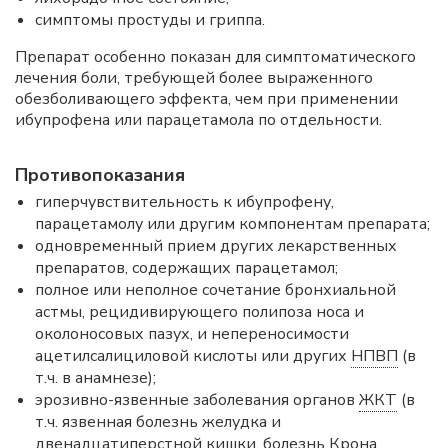
симптомы простуды и гриппа.
Препарат особенно показан для симптоматического
лечения боли, требующей более выраженного
обезболивающего эффекта, чем при применении
ибупрофена или парацетамола по отдельности.
Противопоказания
гиперчувствительность к ибупрофену,
парацетамолу или другим компонентам препарата;
одновременный прием других лекарственных
препаратов, содержащих парацетамол;
полное или неполное сочетание бронхиальной
астмы, рецидивирующего полипоза носа и
околоносовых пазух, и непереносимости
ацетилсалициловой кислоты или других
НПВП
(в
т.ч. в анамнезе);
эрозивно-язвенные заболевания органов
ЖКТ
(в
т.ч. язвенная болезнь желудка и
двенадцатиперстной кишки, болезнь Крона,