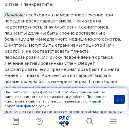
ритма и панкреатите.
Лечение:
необходимо немедленное лечение при
передозировке парацетамола. Несмотря на
недостаточность значимых ранних симптомов,
пациенты должны быть срочно доставлены в
больницу для немедленного медицинского осмотра.
Симптомы могут быть ограничены тошнотой или
рвотой и не соответствовать тяжести
передозировки или риску повреждения органов.
Лечение активированным углем следует
рассматривать, если чрезмерная доза была принята
менее 1 ч назад. Концентрация парацетамола в
плазме должна быть измерена через 4 ч или более
после приема (более ранние концентрации являются
Наш сайт использует файлы cookie, чтобы улучшить работу
ненадежными). Лечение N-ацетилцистеином может
сайта, повысить его эффективность и удобство. Продолжая
ОК
быть проведено до 24 ч после приема парацетамола,
использовать сайт rlsnet.ru, вы соглашаетесь с
политикой
однако максимальный защитный эффект
обработки файлов cookie
.
достигается спустя около 8 ч после приема препарата.
Эффективность антидота постепенно снижается
после этого времени. При необходимости вводят в/в