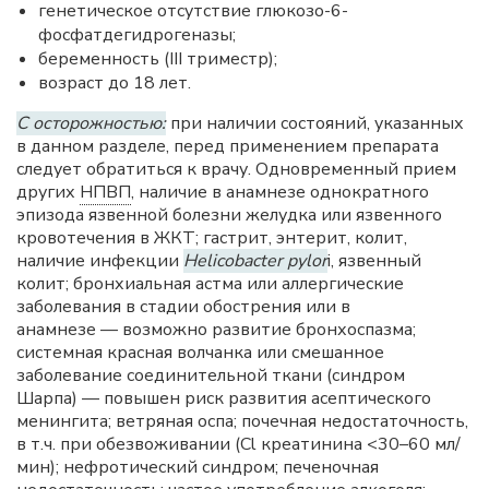
генетическое отсутствие глюкозо-6-
фосфатдегидрогеназы;
беременность (III триместр);
возраст до 18 лет.
С осторожностью:
при наличии состояний, указанных
в данном разделе, перед применением препарата
следует обратиться к врачу. Одновременный прием
других
НПВП
, наличие в анамнезе однократного
эпизода язвенной болезни желудка или язвенного
кровотечения в ЖКТ; гастрит, энтерит, колит,
наличие инфекции
Helicobacter pylor
i, язвенный
колит; бронхиальная астма или аллергические
заболевания в стадии обострения или в
анамнезе — возможно развитие бронхоспазма;
системная красная волчанка или смешанное
заболевание соединительной ткани (синдром
Шарпа) — повышен риск развития асептического
менингита; ветряная оспа; почечная недостаточность,
в т.ч. при обезвоживании (Cl креатинина <30–60 мл/
мин); нефротический синдром; печеночная