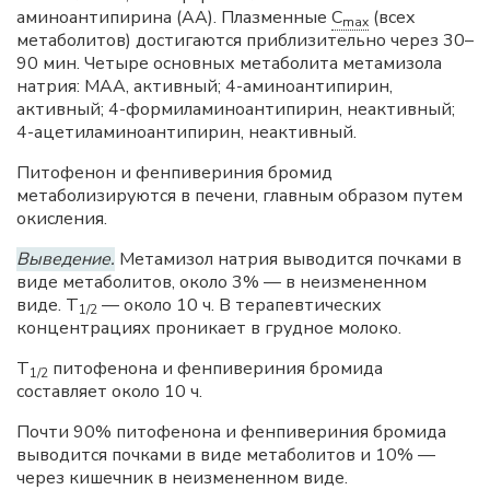
аминоантипирина (АА). Плазменные
C
(всех
max
метаболитов) достигаются приблизительно через 30–
90 мин. Четыре основных метаболита метамизола
натрия: МАА, активный; 4-аминоантипирин,
активный; 4-формиламиноантипирин, неактивный;
4-ацетиламиноантипирин, неактивный.
Питофенон и фенпивериния бромид
метаболизируются в печени, главным образом путем
окисления.
Выведение.
Метамизол натрия выводится почками в
виде метаболитов, около 3% — в неизмененном
виде. T
— около 10 ч. В терапевтических
1/2
концентрациях проникает в грудное молоко.
T
питофенона и фенпивериния бромида
1/2
составляет около 10 ч.
Почти 90% питофенона и фенпивериния бромида
выводится почками в виде метаболитов и 10% —
через кишечник в неизмененном виде.