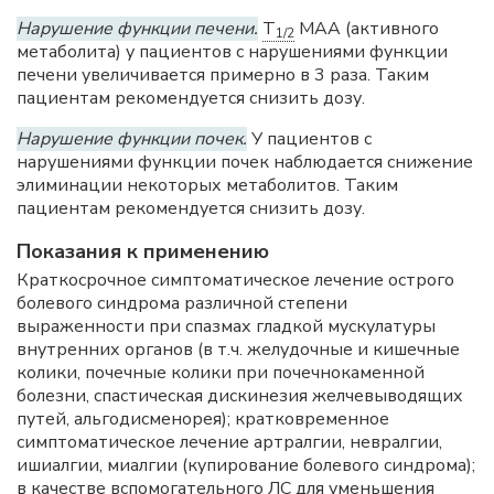
Нарушение функции печени.
T
МАА (активного
1/2
метаболита) у пациентов с нарушениями функции
печени увеличивается примерно в 3 раза. Таким
пациентам рекомендуется снизить дозу.
Нарушение функции почек.
У пациентов с
нарушениями функции почек наблюдается снижение
элиминации некоторых метаболитов. Таким
пациентам рекомендуется снизить дозу.
Показания к применению
Краткосрочное симптоматическое лечение острого
болевого синдрома различной степени
выраженности при спазмах гладкой мускулатуры
внутренних органов (в т.ч. желудочные и кишечные
колики, почечные колики при почечнокаменной
болезни, спастическая дискинезия желчевыводящих
путей, альгодисменорея); кратковременное
симптоматическое лечение артралгии, невралгии,
ишиалгии, миалгии (купирование болевого синдрома);
в качестве вспомогательного ЛС для уменьшения