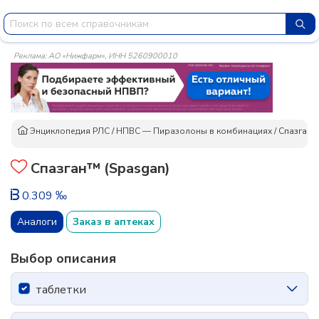
Реклама: АО «Нижфарм», ИНН 5260900010
Энциклопедия РЛС
/
НПВС — Пиразолоны в комбинациях
/
Спазган
Спазган™ (Spasgan)
0.309 ‰
Аналоги
Заказ в аптеках
Выбор описания
таблетки