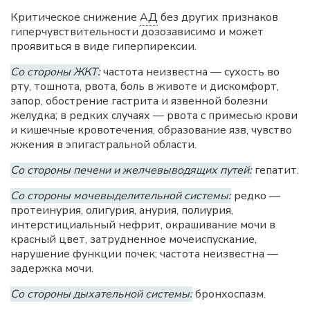
Критическое снижение
АД
без других признаков
гиперчувствительности дозозависимо и может
проявиться в виде гиперпирексии.
Со стороны ЖКТ:
частота неизвестна — сухость во
рту, тошнота, рвота, боль в животе и дискомфорт,
запор, обострение гастрита и язвенной болезни
желудка; в редких случаях — рвота с примесью крови
и кишечные кровотечения, образование язв, чувство
жжения в эпигастральной области.
Со стороны печени и желчевыводящих путей:
гепатит.
Со стороны мочевыделительной системы:
редко —
протеинурия, олигурия, анурия, полиурия,
интерстициальный нефрит, окрашивание мочи в
красный цвет, затрудненное мочеиспускание,
нарушение функции почек; частота неизвестна —
задержка мочи.
Со стороны дыхательной системы:
бронхоспазм.