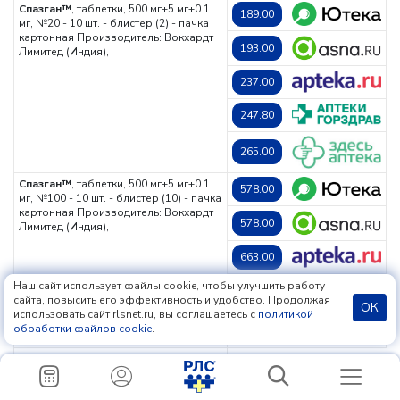
Спазган™
, таблетки, 500 мг+5 мг+0.1
189.00
мг, №20 - 10 шт. - блистер (2) - пачка
картонная
Производитель: Вокхардт
193.00
Лимитед (Индия),
237.00
247.80
265.00
Спазган™
, таблетки, 500 мг+5 мг+0.1
578.00
мг, №100 - 10 шт. - блистер (10) - пачка
картонная
Производитель: Вокхардт
578.00
Лимитед (Индия),
663.00
Наш сайт использует файлы cookie, чтобы улучшить работу
663.00
сайта, повысить его эффективность и удобство. Продолжая
ОК
использовать сайт rlsnet.ru, вы соглашаетесь с
политикой
обработки файлов cookie
.
672.00
Спазган™
, таблетки, №100 - 10 шт. -
упаковка контурная ячейковая (10) -
коробка (коробочка)
Производитель:
663.00