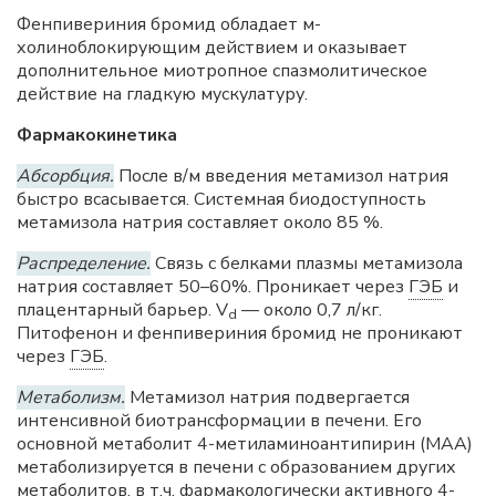
Фенпивериния бромид обладает м-
холиноблокирующим действием и оказывает
дополнительное миотропное спазмолитическое
действие на гладкую мускулатуру.
Фармакокинетика
Абсорбция.
После в/м введения метамизол натрия
быстро всасывается. Системная биодоступность
метамизола натрия составляет около 85 %.
Распределение.
Связь с белками плазмы метамизола
натрия составляет 50–60%. Проникает через
ГЭБ
и
плацентарный барьер. V
— около 0,7 л/кг.
d
Питофенон и фенпивериния бромид не проникают
через
ГЭБ
.
Метаболизм.
Метамизол натрия подвергается
интенсивной биотрансформации в печени. Его
основной метаболит 4-метиламиноантипирин (МАА)
метаболизируется в печени с образованием других
метаболитов, в т.ч. фармакологически активного 4-