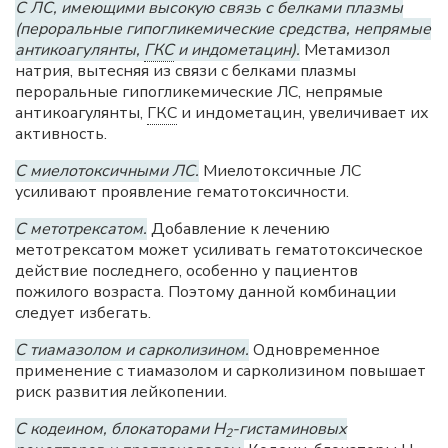
С ЛС, имеющими высокую связь с белками плазмы
(пероральные гипогликемические средства, непрямые
антикоагулянты,
ГКС
и индометацин).
Метамизол
натрия, вытесняя из связи с белками плазмы
пероральные гипогликемические ЛС, непрямые
антикоагулянты,
ГКС
и индометацин, увеличивает их
активность.
С миелотоксичными ЛС.
Миелотоксичные ЛС
усиливают проявление гематотоксичности.
С метотрексатом.
Добавление к лечению
метотрексатом может усиливать гематотоксическое
действие последнего, особенно у пациентов
пожилого возраста. Поэтому данной комбинации
следует избегать.
С тиамазолом и сарколизином.
Одновременное
применение с тиамазолом и сарколизином повышает
риск развития лейкопении.
С кодеином, блокаторами Н
-гистаминовых
2