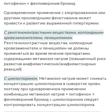
питофенон + фенпивериния бромид.
Одновременное применение с хлорпромазином или
другими производными фенотиазина может
привести к развитию выраженной гипертермии.
С рентгеноконтрастными веществами, коллоидными
кровезаменителями, пенициллином.
Рентгеноконтрастные вещества, коллоидные
кровезаменители и пенициллин не должны
применяться во время лечения препаратами,
содержащими метамизол натрия (повышенный риск
развития анафилактических/анафилактоидных
реакций).
С циклоспорином.
Метамизол натрия может снижать
концентрацию циклоспорина в сыворотке крови,
поэтому при одновременном применении
комбинации метамизол натрия + питофенон +
фенпивериния бромид с циклоспорином следует
контролировать концентрации циклоспорина.