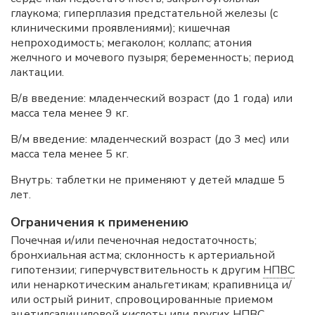
глаукома; гиперплазия предстательной железы (с
клиническими проявлениями); кишечная
непроходимость; мегаколон; коллапс; атония
желчного и мочевого пузыря; беременность; период
лактации.
В/в введение: младенческий возраст (до 1 года) или
масса тела менее 9 кг.
В/м введение: младенческий возраст (до 3 мес) или
масса тела менее 5 кг.
Внутрь: таблетки не применяют у детей младше 5
лет.
Ограничения к применению
Почечная и/или печеночная недостаточность;
бронхиальная астма; склонность к артериальной
гипотензии; гиперчувствительность к другим
НПВС
или ненаркотическим анальгетикам; крапивница и/
или острый ринит, спровоцированные приемом
ацетилсалициловой кислоты или других
НПВС
.