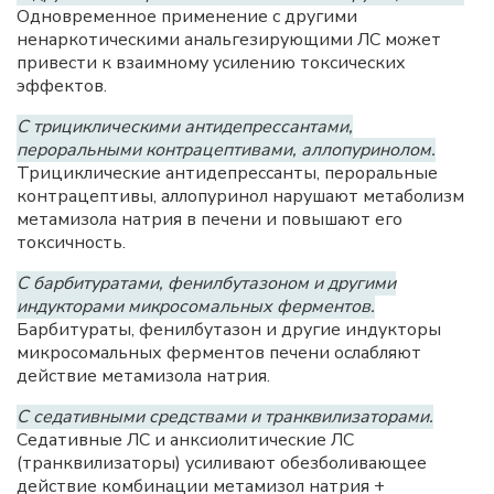
Одновременное применение с другими
ненаркотическими анальгезирующими ЛС может
привести к взаимному усилению токсических
эффектов.
С трициклическими антидепрессантами,
пероральными контрацептивами, аллопуринолом.
Трициклические антидепрессанты, пероральные
контрацептивы, аллопуринол нарушают метаболизм
метамизола натрия в печени и повышают его
токсичность.
С барбитуратами, фенилбутазоном и другими
индукторами микросомальных ферментов.
Барбитураты, фенилбутазон и другие индукторы
микросомальных ферментов печени ослабляют
действие метамизола натрия.
С седативными средствами и транквилизаторами.
Седативные ЛС и анксиолитические ЛС
(транквилизаторы) усиливают обезболивающее
действие комбинации метамизол натрия +