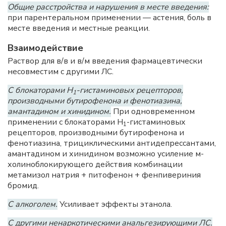
Общие расстройства и нарушения в месте введения:
при парентеральном применении — астения, боль в
месте введения и местные реакции.
Взаимодействие
Раствор для в/в и в/м введения фармацевтически
несовместим с другими ЛС.
С блокаторами Н
-гистаминовых рецепторов,
1
производными бутирофенона и фенотиазина,
амантадином и хинидином.
При одновременном
применении с блокаторами Н
-гистаминовых
1
рецепторов, производными бутирофенона и
фенотиазина, трициклическими антидепрессантами,
амантадином и хинидином возможно усиление м-
холиноблокирующего действия комбинации
метамизол натрия + питофенон + фенпивериния
бромид.
С алкоголем.
Усиливает эффекты этанола.
С другими ненаркотическими анальгезирующими ЛС.