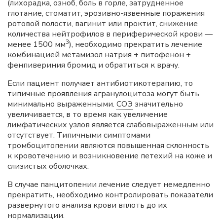
(лихорадка, озноб, боль в горле, затрудненное
глотание, стоматит, эрозивно-язвенные поражения
ротовой полости, вагинит или проктит, снижение
количества нейтрофилов в периферической крови —
3
менее 1500 мм
), необходимо прекратить лечение
комбинацией метамизол натрия + питофенон +
фенпивериния бромид и обратиться к врачу.
Если пациент получает антибиотикотерапию, то
типичные проявления агранулоцитоза могут быть
минимально выраженными.
СОЭ
значительно
увеличивается, в то время как увеличение
лимфатических узлов является слабовыраженным или
отсутствует. Типичными симптомами
тромбоцитопении являются повышенная склонность
к кровотечению и возникновение петехий на коже и
слизистых оболочках.
В случае панцитопении лечение следует немедленно
прекратить, необходимо контролировать показатели
развернутого анализа крови вплоть до их
нормализации.