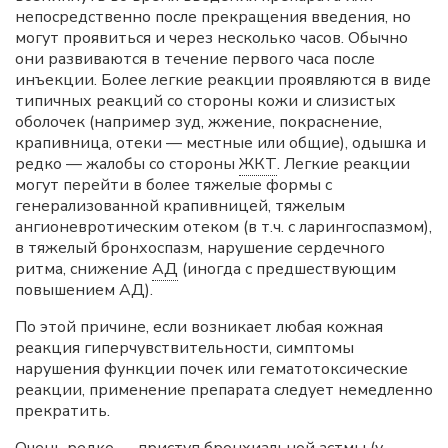
непосредственно после прекращения введения, но
могут проявиться и через несколько часов. Обычно
они развиваются в течение первого часа после
инъекции. Более легкие реакции проявляются в виде
типичных реакций со стороны кожи и слизистых
оболочек (например зуд, жжение, покраснение,
крапивница, отеки — местные или общие), одышка и
редко — жалобы со стороны
ЖКТ
. Легкие реакции
могут перейти в более тяжелые формы с
генерализованной крапивницей, тяжелым
ангионевротическим отеком (в т.ч. с ларингоспазмом),
в тяжелый бронхоспазм, нарушение сердечного
ритма, снижение
АД
(иногда с предшествующим
повышением АД).
По этой причине, если возникает любая кожная
реакция гиперчувствительности, симптомы
нарушения функции почек или гематотоксические
реакции, применение препарата следует немедленно
прекратить.