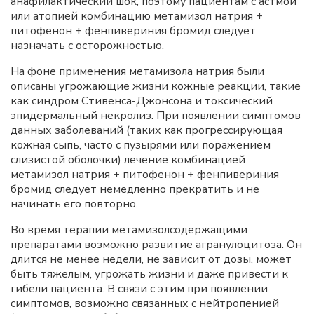
анафилактический шок, поэтому пациентам с астмой
или атопией комбинацию метамизол натрия +
питофенон + фенпивериния бромид следует
назначать с осторожностью.
На фоне применения метамизола натрия были
описаны угрожающие жизни кожные реакции, такие
как синдром Стивенса-Джонсона и токсический
эпидермальный некролиз. При появлении симптомов
данных заболеваний (таких как прогрессирующая
кожная сыпь, часто с пузырями или поражением
слизистой оболочки) лечение комбинацией
метамизол натрия + питофенон + фенпивериния
бромид следует немедленно прекратить и не
начинать его повторно.
Во время терапии метамизолсодержащими
препаратами возможно развитие агранулоцитоза. Он
длится не менее недели, не зависит от дозы, может
быть тяжелым, угрожать жизни и даже привести к
гибели пациента. В связи с этим при появлении
симптомов, возможно связанных с нейтропенией