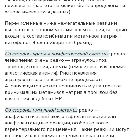
неизвестна (частота не может быть определена на
основе имеющихся данных).
Перечисленные ниже нежелательные реакции
вызваны в основном метамизолом натрия, который
входит в состав комбинации метамизол натрия +
питофенон + фенпивериния бромид.
Со стороны крови и лимфатической системы:
редко —
лейкопения; очень редко — агранулоцитоз,
тромбоцитопения, анемия (гемолитическая анемия,
апластическая анемия). Риск появления
агранулоцитоза невозможно предсказать.
Агранулоцитоз может возникнуть и у пациентов,
принимавших метамизол натрия в прошлом без
появления подобных HP.
Со стороны иммунной системы:
редко —
анафилактический шок, анафилактические или
анафилактоидные реакции, особенно после
парентерального применения. Такие реакции могут
возникнуть во время введения препарата или