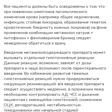
Все пациенты должны быть осведомлены о том, что
при появлении симптомов патологического
изменения крови (например общее недомогание,
инфекции, стойкая лихорадка, образование гематом,
кровотечение, бледность кожных покровов) на фоне
применения комбинации метамизол натрия +
питофенон + фенпивериния бромид следует
немедленно обратиться к врачу.
Введение метамизолсодержащего препарата может
вызывать отдельные гипотензивные реакции.
Данные реакции, возможно, зависят от дозы
препарата и чаще возникают после парентерального
введения. Во избежание развития тяжелых
гипотензивных реакций нужно придерживаться
следующих рекомендаций: в/в введение препарата
следует осуществлять медленно, в положении лежа;
необходимо контролировать
АД
,
ЧСС
и дыхание;
пациентам с имеющейся гипотензией, снижением
ОЦК
, дегидратацией, нестабильностью
гемодинамики или начальной стадией