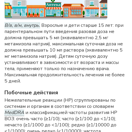
В/в, в/м, внутрь.
Взрослые и дети старше 15 лет: при
парентеральном пути введения разовая доза не
должна превышать 5 мл (эквивалентно 2,5 мг
метамизола натрия), максимальная суточная доза не
должна превышать 10 мл раствора (эквивалентно 5
мг метамизола натрия). Детям суточную дозу
устанавливают в зависимости от возраста и массы
тела, применяют только по назначению врача.
Максимальная продолжительность лечения не более
5 дней.
Побочные действия
Нежелательные реакции (HP) сгруппированы по
системам и органам в соответствии со словарем
MedDRA
и классификацией частоты развития HP
ВОЗ: очень часто (≥1/10); часто (≥1/100 до <1/10);
нечасто (≥1/1000 до <1/100); редко (≥1/10000 до
<1/1000); очень редко (<1/10000); частота