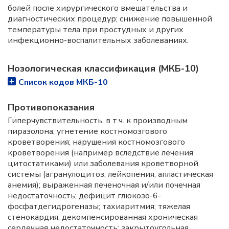
болей после хирургического вмешательства и
диагностических процедур; снижение повышенной
температуры тела при простудных и других
инфекционно-воспалительных заболеваниях.
Нозологическая классификация (МКБ-10)
Список кодов МКБ-10
Противопоказания
Гиперчувствительность, в т.ч. к производным
пиразолона; угнетение костномозгового
кроветворения; нарушения костномозгового
кроветворения (например вследствие лечения
цитостатиками) или заболевания кроветворной
системы (агранулоцитоз, лейкопения, апластическая
анемия); выраженная печеночная и/или почечная
недостаточность; дефицит глюкозо-6-
фосфатдегидрогеназы; тахиаритмия; тяжелая
стенокардия; декомпенсированная хроническая
сердечная недостаточность; закрытоугольная