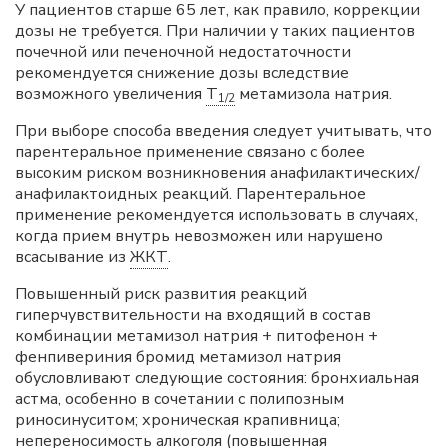
У пациентов старше 65 лет, как правило, коррекции
дозы не требуется. При наличии у таких пациентов
почечной или печеночной недостаточности
рекомендуется снижение дозы вследствие
возможного увеличения
T
метамизола натрия.
1/2
При выборе способа введения следует учитывать, что
парентеральное применение связано с более
высоким риском возникновения анафилактических/
анафилактоидных реакций. Парентеральное
применение рекомендуется использовать в случаях,
когда прием внутрь невозможен или нарушено
всасывание из
ЖКТ
.
Повышенный риск развития реакций
гиперчувствительности на входящий в состав
комбинации метамизол натрия + питофенон +
фенпивериния бромид метамизол натрия
обусловливают следующие состояния: бронхиальная
астма, особенно в сочетании с полипозным
риносинуситом; хроническая крапивница;
непереносимость алкоголя (повышенная