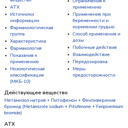
вещество
Ограничения к
ATX
применению
Источники
Применение при
информации
беременности и
кормлении грудью
Фармакологическая
группа
Способ применения и
дозы
Характеристика
Побочные действия
Фармакология
Взаимодействие
Показания к
применению
Передозировка
Нозологическая
Меры
классификация
предосторожности
(МКБ-10)
Действующее вещество
Метамизол натрия + Питофенон + Фенпивериния
бромид (Metamizole sodium + Pitofenone + Fenpiverinium
bromide)
ATX