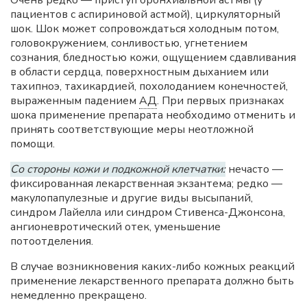
Очень редко — приступ бронхиальной астмы (у
пациентов с аспириновой астмой), циркуляторный
шок. Шок может сопровождаться холодным потом,
головокружением, сонливостью, угнетением
сознания, бледностью кожи, ощущением сдавливания
в области сердца, поверхностным дыханием или
тахипноэ, тахикардией, похолоданием конечностей,
выраженным падением
АД
. При первых признаках
шока применение препарата необходимо отменить и
принять соответствующие меры неотложной
помощи.
Со стороны кожи и подкожной клетчатки:
нечасто —
фиксированная лекарственная экзантема; редко —
макулопапулезные и другие виды высыпаний,
синдром Лайелла или синдром Стивенса-Джонсона,
ангионевротический отек, уменьшение
потоотделения.
В случае возникновения каких-либо кожных реакций
применение лекарственного препарата должно быть
немедленно прекращено.