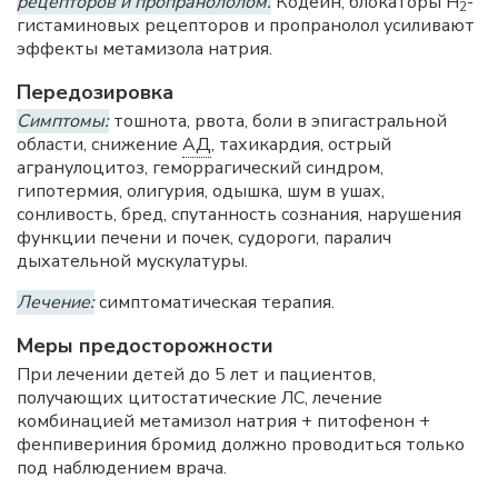
рецепторов и пропранололом.
Кодеин, блокаторы Н
-
2
гистаминовых рецепторов и пропранолол усиливают
эффекты метамизола натрия.
Передозировка
Симптомы:
тошнота, рвота, боли в эпигастральной
области, снижение
АД
, тахикардия, острый
агранулоцитоз, геморрагический синдром,
гипотермия, олигурия, одышка, шум в ушах,
сонливость, бред, спутанность сознания, нарушения
функции печени и почек, судороги, паралич
дыхательной мускулатуры.
Лечение:
симптоматическая терапия.
Меры предосторожности
При лечении детей до 5 лет и пациентов,
получающих цитостатические ЛС, лечение
комбинацией метамизол натрия + питофенон +
фенпивериния бромид должно проводиться только
под наблюдением врача.