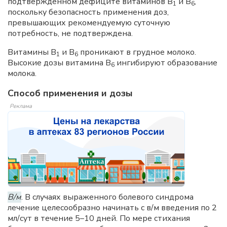
подтвержденном дефиците витаминов B
и B
,
1
6
поскольку безопасность применения доз,
превышающих рекомендуемую суточную
потребность, не подтверждена.
Витамины B
и B
проникают в грудное молоко.
1
6
Высокие дозы витамина B
ингибируют образование
6
молока.
Способ применения и дозы
Реклама
В/м
. В случаях выраженного болевого синдрома
лечение целесообразно начинать с в/м введения по 2
мл/сут в течение 5–10 дней. По мере стихания