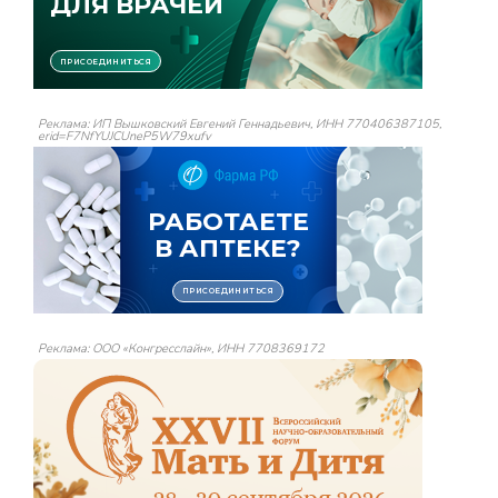
Реклама: ИП Вышковский Евгений Геннадьевич, ИНН 770406387105,
erid=F7NfYUJCUneP5W79xufv
Реклама: ООО «Конгресслайн», ИНН 7708369172