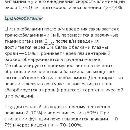
витамина В
, и его ежедневная скорость элиминации
6
около 1,7–3,6 мг при скорости восполнения 2,2–2,4%.
Цианокобаламин
Цианокобаламин после в/м введения связывается с
транскобаламинами I и II, переносится в различные
ткани организма.
C
после в/м введения
max
достигается через 1 ч. Связь с белками плазмы
крови — 90%. Проникает через плацентарный
барьер, обнаруживается в грудном молоке.
Метаболизируется преимущественно в печени с
образованием аденозилкобаламина, являющегося
активной формой цианокобаламина. Депонируется в
печени, с желчью поступает в кишечник и вновь
абсорбируется в кровь (процесс энтерогепатической
циркуляции).
T
длительный, выводится преимущественно
1/2
почками (7–10%) и через кишечник (50%). При
снижении функции почек выводится почками — 0–
7% и через кишечник — 70–100%.