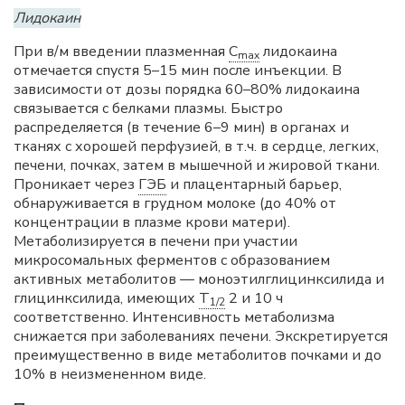
Лидокаин
При в/м введении плазменная
C
лидокаина
max
отмечается спустя 5–15 мин после инъекции. В
зависимости от дозы порядка 60–80% лидокаина
связывается с белками плазмы. Быстро
распределяется (в течение 6–9 мин) в органах и
тканях с хорошей перфузией, в т.ч. в сердце, легких,
печени, почках, затем в мышечной и жировой ткани.
Проникает через
ГЭБ
и плацентарный барьер,
обнаруживается в грудном молоке (до 40% от
концентрации в плазме крови матери).
Метаболизируется в печени при участии
микросомальных ферментов с образованием
активных метаболитов — моноэтилглицинксилида и
глицинксилида, имеющих
T
2 и 10 ч
1/2
соответственно. Интенсивность метаболизма
снижается при заболеваниях печени. Экскретируется
преимущественно в виде метаболитов почками и до
10% в неизмененном виде.