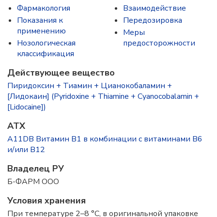
Фармакология
Взаимодействие
Показания к
Передозировка
применению
Меры
Нозологическая
предосторожности
классификация
Действующее вещество
Пиридоксин + Тиамин + Цианокобаламин +
[Лидокаин] (Pyridoxine + Thiamine + Cyanocobalamin +
[Lidocaine])
ATX
A11DB Витамин B1 в комбинации с витаминами B6
и/или B12
Владелец РУ
Б-ФАРМ ООО
Условия хранения
При температуре 2–8 °C, в оригинальной упаковке