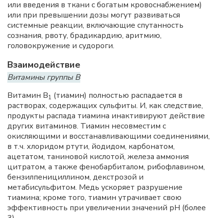
или введения в ткани с богатым кровоснабжением)
или при превышении дозы могут развиваться
системные реакции, включающие спутанность
сознания, рвоту, брадикардию, аритмию,
головокружение и судороги.
Взаимодействие
Витамины группы В
Витамин B
(тиамин) полностью распадается в
1
растворах, содержащих сульфиты. И, как следствие,
продукты распада тиамина инактивируют действие
других витаминов. Тиамин несовместим с
окисляющими и восстанавливающими соединениями,
в т.ч. хлоридом ртути, йодидом, карбонатом,
ацетатом, таниновой кислотой, железа аммония
цитратом, а также фенобарбиталом, рибофлавином,
бензилпенициллином, декстрозой и
метабисульфитом. Медь ускоряет разрушение
тиамина; кроме того, тиамин утрачивает свою
эффективность при увеличении значений рН (более