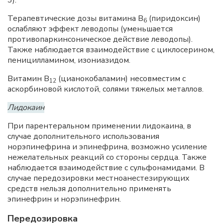
3).
Терапевтические дозы витамина В
(пиридоксин)
6
ослабляют эффект леводопы (уменьшается
противопаркинсоническое действие леводопы).
Также наблюдается взаимодействие с циклосерином,
пеницилламином, изониазидом.
Витамин B
(цианокобаламин) несовместим с
12
аскорбиновой кислотой, солями тяжелых металлов.
Лидокаин
При парентеральном применении лидокаина, в
случае дополнительного использования
норэпинефрина и эпинефрина, возможно усиление
нежелательных реакций со стороны сердца. Также
наблюдается взаимодействие с сульфонамидами. В
случае передозировки местноанестезирующих
средств нельзя дополнительно применять
эпинефрин и норэпинефрин.
Передозировка