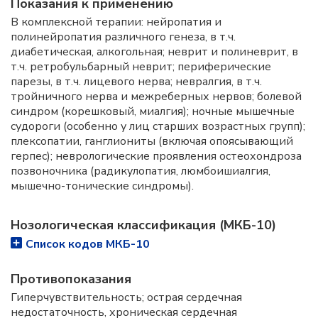
Показания к применению
В комплексной терапии: нейропатия и
полинейропатия различного генеза, в т.ч.
диабетическая, алкогольная; неврит и полиневрит, в
т.ч. ретробульбарный неврит; периферические
парезы, в т.ч. лицевого нерва; невралгия, в т.ч.
тройничного нерва и межреберных нервов; болевой
синдром (корешковый, миалгия); ночные мышечные
судороги (особенно у лиц старших возрастных групп);
плексопатии, ганглиониты (включая опоясывающий
герпес); неврологические проявления остеохондроза
позвоночника (радикулопатия, люмбоишиалгия,
мышечно-тонические синдромы).
Нозологическая классификация (МКБ-10)
Список кодов МКБ-10
Противопоказания
Гиперчувствительность; острая сердечная
недостаточность, хроническая сердечная