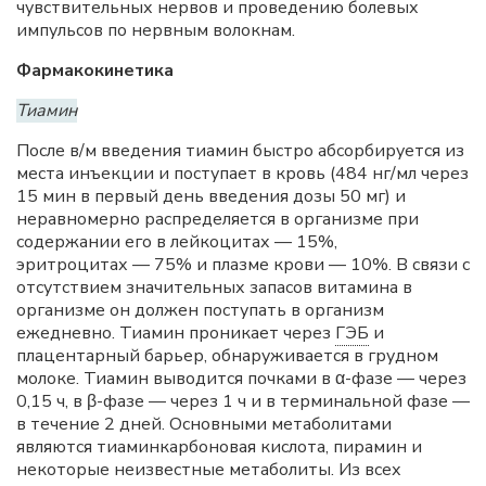
чувствительных нервов и проведению болевых
импульсов по нервным волокнам.
Фармакокинетика
Тиамин
После в/м введения тиамин быстро абсорбируется из
места инъекции и поступает в кровь (484 нг/мл через
15 мин в первый день введения дозы 50 мг) и
неравномерно распределяется в организме при
содержании его в лейкоцитах — 15%,
эритроцитах — 75% и плазме крови — 10%. В связи с
отсутствием значительных запасов витамина в
организме он должен поступать в организм
ежедневно. Тиамин проникает через
ГЭБ
и
плацентарный барьер, обнаруживается в грудном
молоке. Тиамин выводится почками в α-фазе — через
0,15 ч, в β-фазе — через 1 ч и в терминальной фазе —
в течение 2 дней. Основными метаболитами
являются тиаминкарбоновая кислота, пирамин и
некоторые неизвестные метаболиты. Из всех