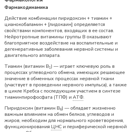
Фармакодинамика
Действие комбинации пиридоксин + тиамин +
цианокобаламин + [лидокаин] определяется
свойствами компонентов, входящих в ее состав.
Нейротропные витамины группы В оказывают
благоприятное воздействие на воспалительные и
дегенеративные заболевания нервной системы и
двигательного аппарата.
Тиамин (витамин В
) — играет ключевую роль в
1
процессах углеводного обмена, имеющих решающее
значение в обменных процессах нервной ткани
(участвует в проведении нервного импульса), а также
в цикле Кребса с последующим участием в синтезе
тиаминпирофосфата (ТПФ) и
АТФ
.
Пиридоксин (витамин В
) — обладает жизненно
6
важным влиянием на обмен белков, углеводов и
жиров, необходим для нормального кроветворения,
функционирования
ЦНС
и периферической нервной