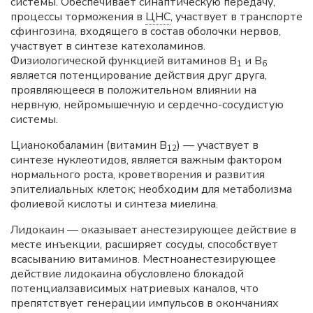
системы. Обеспечивает синаптическую передачу,
процессы торможения в
ЦНС
, участвует в транспорте
сфингозина, входящего в состав оболочки нервов,
участвует в синтезе катехоламинов.
Физиологической функцией витаминов B
и В
1
6
является потенцирование действия друг друга,
проявляющееся в положительном влиянии на
нервную, нейромышечную и сердечно-сосудистую
системы.
Цианокобаламин (витамин В
) — участвует в
12
синтезе нуклеотидов, является важным фактором
нормального роста, кроветворения и развития
эпителиальных клеток; необходим для метаболизма
фолиевой кислоты и синтеза миелина.
Лидокаин — оказывает анестезирующее действие в
месте инъекции, расширяет сосуды, способствует
всасыванию витаминов. Местноанестезирующее
действие лидокаина обусловлено блокадой
потенциалзависимых натриевых каналов, что
препятствует генерации импульсов в окончаниях