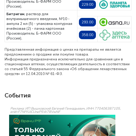
Производитель: Б-ФАРМ ООО
229.00
(Россия),
Битригам
, раствор для
внутримышечного введения, №10 -
293.00
ампула 2 мл (5) - упаковка контурная
ячейковая (2) - пачка картонная
Производитель: Б-ФАРМ ООО
358.00
(Россия),
Представленная информация о ценах на препараты не является
предложением о продаже или покупке товара.
Информация предназначена исключительно для сравнения цен в
стационарных аптеках, осуществляющих деятельность в соответствии
со статьей 55 Федерального закона «Об обращении лекарственных
средств» от 12.04.2010 № 61-ФЗ.
События
Реклама: ИП Вышковский Евгений Геннадьевич, ИНН 770406387105,
erid=F7NfYUJCUneP5W78VwNF