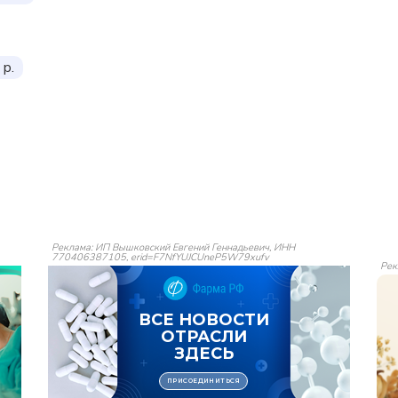
 р.
Реклама: ИП Вышковский Евгений Геннадьевич, ИНН
770406387105, erid=F7NfYUJCUneP5W79xufv
Рек