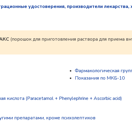
трационные удостоверения, производители лекарства, 
АКС
(порошок для приготовления раствора для приема вну
Фармакологическая груп
Показания по МКБ-10
ислота (Paracetamol + Phenylephrine + Ascorbic acid)
угими препаратами, кроме психолептиков