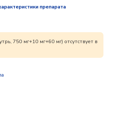
характеристики препарата
трь, 750 мг+10 мг+60 мг) отсутствует в
па