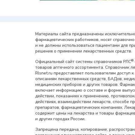
Материалы сайта предназначены исключительно
фармацевтических работников, носят справочн
и не должны использоваться пациентами для пр
решения о применении лекарственных средств.
®
Официальный сайт системы справочников РЛС
товаров аптечного ассортимента. Справочник л
Rlsnet.ru предоставляет пользователям доступ к
описаниям лекарственных средств, БАДов, меди
медицинских приборов и других товаров. Фарма
включает информацию о составе и форме выпус
действии, показаниях к применению, противопок
действиях, взаимодействии лекарств, способе 
препаратов, фармацевтических компаниях. Лек
содержит цены на лекарства и товары фармацев
и других городах России.
Запрещена передача, копирование, распростра