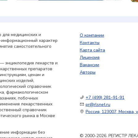
 для медицинских и
О компании
о-информационный характер
Контакты
инятия самостоятельного
Карта сайта
Лицензия
— энциклопедия лекарств и
Вакансии
екарственных препаратов
Авторы
 инструкциям, ценам и
цинских изделий,
кологический справочник
ка, фармакологическом
+7 (499) 281-91-91
азаниях, побочных
применения лекарственных
pr@rlsnet.ru
арственный справочник
Россия, 123007, Москва, у
тического рынка в Москве
нение информации без
© 2000-2026. РЕГИСТР Л