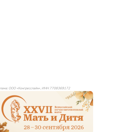
лама: ООО «Конгресслайн», ИНН 7708369172