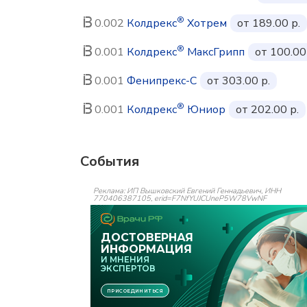
®
0.002
Колдрекс
Хотрем
от 189.00 р.
®
0.001
Колдрекс
МаксГрипп
от 100.00
0.001
Фенипрекс-С
от 303.00 р.
®
0.001
Колдрекс
Юниор
от 202.00 р.
События
Реклама: ИП Вышковский Евгений Геннадьевич, ИНН
770406387105, erid=F7NfYUJCUneP5W78VwNF