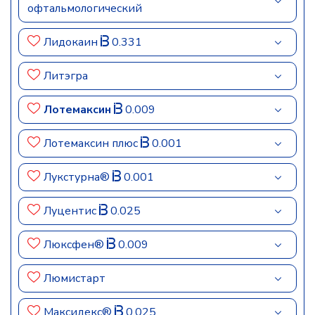
офтальмологический
Лидокаин
0.331
Литэгра
Лотемаксин
0.009
Лотемаксин плюс
0.001
Лукстурна®
0.001
Луцентис
0.025
Люксфен®
0.009
Люмистарт
Максидекс®
0.025