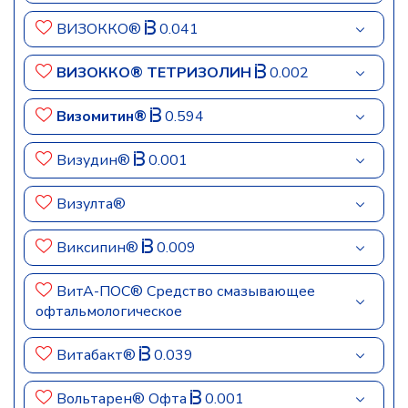
ВИЗОККО®
0.041
ВИЗОККО® ТЕТРИЗОЛИН
0.002
Визомитин®
0.594
Визудин®
0.001
Визулта®
Виксипин®
0.009
ВитА-ПОС® Средство смазывающее
офтальмологическое
Витабакт®
0.039
Вольтарен® Офта
0.001