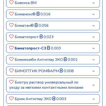
Бивокса ВМ
Биманокс®
0.016
Биматан®
0.056
Биматопрост
0.023
Биматопрост-СЗ
0.003
Бимикомби Антиглау ЭКО
0.001
БИМОПТИК РОМФАРМ
0.008
Биотру раствор универсальный по
уходу за мягкими контактными линзами
Брим Антиглау ЭКО
0.003