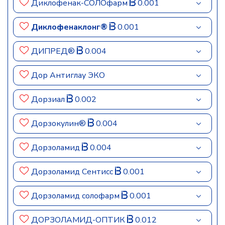
Диклофенак-СОЛОфарм
0.001
Диклофенаклонг®
0.001
ДИПРЕД®
0.004
Дор Антиглау ЭКО
Дорзиал
0.002
Дорзокулин®
0.004
Дорзоламид
0.004
Дорзоламид Сентисс
0.001
Дорзоламид солофарм
0.001
ДОРЗОЛАМИД-ОПТИК
0.012