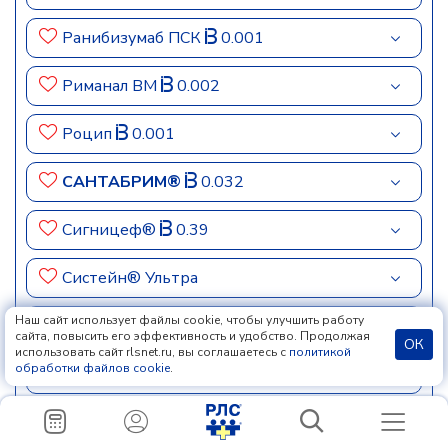
Ранибизумаб ПСК
0.001
Риманал ВМ
0.002
Роцип
0.001
САНТАБРИМ®
0.032
Сигницеф®
0.39
Систейн® Ультра
Наш сайт использует файлы cookie, чтобы улучшить работу
Систейн® Ультра ПЛЮС
сайта, повысить его эффективность и удобство. Продолжая
ОК
использовать сайт rlsnet.ru, вы соглашаетесь с
политикой
обработки файлов cookie
.
Солкосерил®
0.134
Солтодиа
0.003