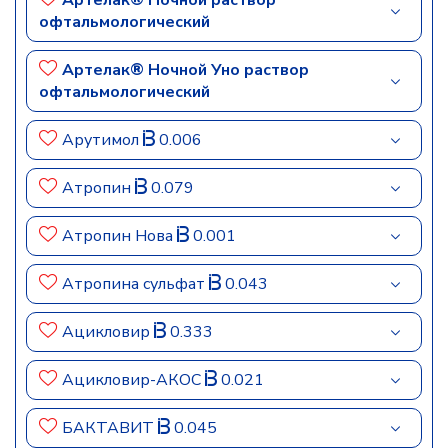
Артелак® Ночной раствор
офтальмологический
Артелак® Ночной Уно раствор
офтальмологический
Арутимол
0.006
Атропин
0.079
Атропин Нова
0.001
Атропина сульфат
0.043
Ацикловир
0.333
Ацикловир-АКОС
0.021
БАКТАВИТ
0.045