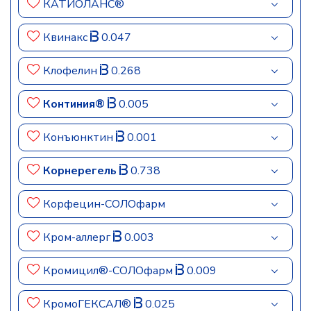
КАТИОЛАНС®
Квинакс
0.047
Клофелин
0.268
Континия®
0.005
Конъюнктин
0.001
Корнерегель
0.738
Корфецин-СОЛОфарм
Кром-аллерг
0.003
Кромицил®-СОЛОфарм
0.009
КромоГЕКСАЛ®
0.025