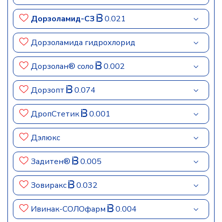
Дорзоламид-СЗ
0.021
Дорзоламида гидрохлорид
Дорзолан® соло
0.002
Дорзопт
0.074
ДропСтетик
0.001
Дэлюкс
Задитен®
0.005
Зовиракс
0.032
Ивинак-СОЛОфарм
0.004