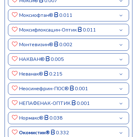
Мокси®
0.007
Моксиофтан®
0.011
Моксифлоксацин-Оптик
0.011
Монтевизин®
0.002
НАКВАН®
0.005
Неванак®
0.215
Неосинефрин-ПОС®
0.001
НЕПАФЕНАК-ОПТИК
0.001
Нормакс®
0.038
Окомистин®
0.332