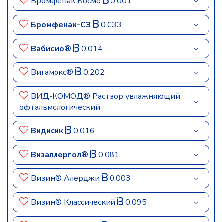
Бромфенак Космо
0.001
Бромфенак-СЗ
0.033
Вабисмо®
0.014
Вигамокс®
0.202
ВИД-КОМОД® Раствор увлажняющий
офтальмологический
Видисик
0.016
Визаллергол®
0.081
Визин® Алерджи
0.003
Визин® Классический
0.095