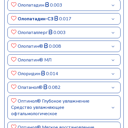
Олопатадин
0.003
Олопатадин-СЗ
0.017
Олопаталлерг
0.003
Олопатин®
0.008
Олопатин® МЛ
Олоридин
0.014
Опатанол®
0.082
Оптинол® Глубокое увлажнение
Средство увлажняющее
офтальмологическое
Оптинол® Мягкое восстановление