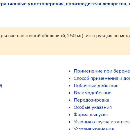
трационные удостоверения, производители лекарства, 
крытые пленочной оболочкой, 250 мг), инструкция по м
Применение при береме
Способ применения и до
)
Побочные действия
Взаимодействие
Передозировка
Особые указания
Форма выпуска
Условия отпуска из аптек
Условия хранения