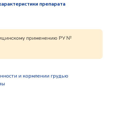
характеристики препарата
едицинскому применению РУ №
нности и кормлении грудью
зы