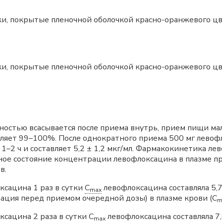
, покрытые пленочной оболочкой красно-оранжевого цвет
, покрытые пленочной оболочкой красно-оранжевого цвет
остью всасывается после приема внутрь, прием пищи мал
вляет 99–100%. После однократного приема 500 мг лево
е 1–2 ч и составляет 5,2 ± 1,2 мкг/мл. Фармакокинетика л
сное состояние концентрации левофлоксацина в плазме п
в.
ксацина 1 раз в сутки
C
левофлоксацина составляла 5,7
max
ция перед приемом очередной дозы) в плазме крови (C
m
ксацина 2 раза в сутки
C
левофлоксацина составляла 7,8
max