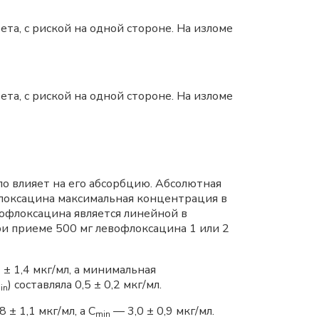
а, с риской на одной стороне. На изломе
а, с риской на одной стороне. На изломе
о влияет на его абсорбцию. Абсолютная
флоксацина максимальная концентрация в
евофлоксацина является линейной в
ри приеме 500 мг левофлоксацина 1 или 2
 ± 1,4 мкг/мл, а минимальная
) составляла 0,5 ± 0,2 мкг/мл.
in
 ± 1,1 мкг/мл, a C
— 3,0 ± 0,9 мкг/мл.
min