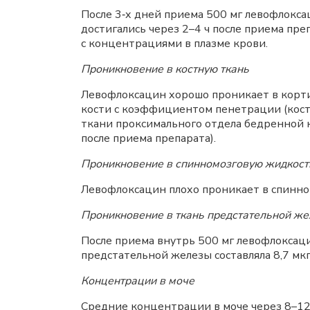
После 3‑х дней приема 500 мг левофлокс
достигались через 2–4 ч после приема пре
с концентрациями в плазме крови.
Проникновение в костную ткань
Левофлоксацин хорошо проникает в кортик
кости с коэффициентом пенетрации (кост
ткани проксимального отдела бедренной ко
после приема препарата).
Проникновение в спинномозговую жидкост
Левофлоксацин плохо проникает в спинно
Проникновение в ткань предстательной ж
После приема внутрь 500 мг левофлоксаци
предстательной железы составляла 8,7 мк
Концентрации в моче
Средние концентрации в моче через 8–12 ч