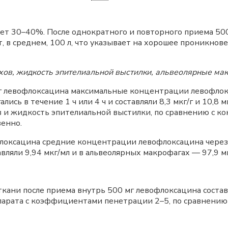
яет 30–40%. После однократного и повторного приема 50
, в среднем, 100 л, что указывает на хорошее проникнов
хов, жидкость эпителиальной выстилки, альвеолярные ма
г левофлоксацина максимальные концентрации левофлокс
ись в течение 1 ч или 4 ч и составляли 8,3 мкг/г и 10,8
 и жидкость эпителиальной выстилки, по сравнению с ко
венно.
локсацина средние концентрации левофлоксацина через 
ляли 9,94 мкг/мл и в альвеолярных макрофагах — 97,9 мк
ани после приема внутрь 500 мг левофлоксацина составл
епарата с коэффициентами пенетрации 2–5, по сравнению