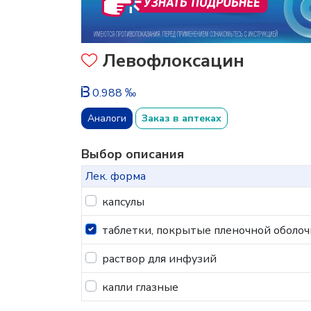
Левофлоксацин
0.988 ‰
Аналоги
Заказ в аптеках
Выбор описания
Лек. форма
капсулы
таблетки, покрытые пленочной оболоч
раствор для инфузий
капли глазные