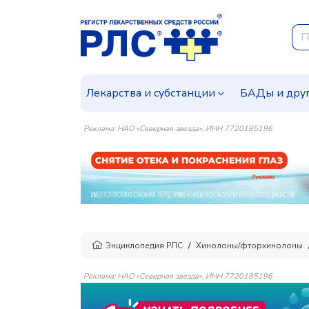
Лекарства и субстанции
БАДы и дру
Реклама: НАО «Северная звезда», ИНН 7720185196
Энциклопедия РЛС
Хинолоны/фторхинолоны
Реклама: НАО «Северная звезда», ИНН 7720185196