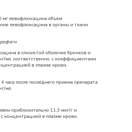
0 мг левофлоксацина объем
ение левофлоксацина в органы и ткани
крофаги
ацина в слизистой оболочке бронхов и
 мкг/мл, соответственно, с коэффициентами
нцентрацией в плазме крови,
4 часа после последнего приема препарата
г/мл.
яли приблизительно 11,3 мкг/г и
 с концентрацией в плазме крови.