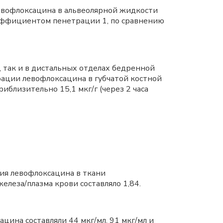
левофлоксацина в альвеолярной жидкости
 коэффициентом пенетрации 1, по сравнению
 так и в дистальных отделах бедренной
рации левофлоксацина в губчатой костной
иблизительно 15,1 мкг/г (через 2 часа
ция левофлоксацина в ткани
елеза/плазма крови составляло 1,84.
цина составляли 44 мкг/мл, 91 мкг/мл и