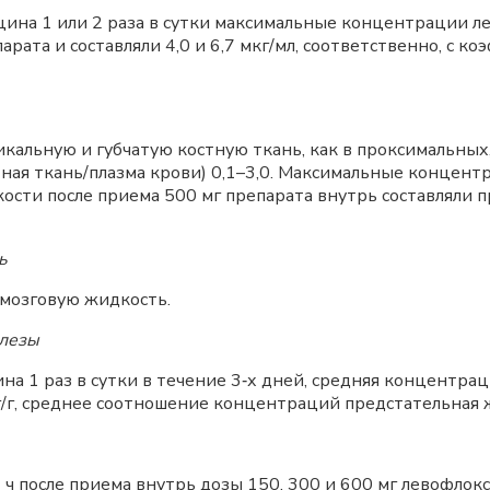
ацина 1 или 2 раза в сутки максимальные концентрации 
парата и составляли 4,0 и 6,7 мкг/мл, соответственно, с
альную и губчатую костную ткань, как в проксимальных,
ная ткань/плазма крови) 0,1–3,0. Максимальные концент
сти после приема 500 мг препарата внутрь составляли пр
ь
мозговую жидкость.
елезы
на 1 раз в сутки в течение 3‑х дней, средняя концентра
г/г, среднее соотношение концентраций предстательная ж
 после приема внутрь дозы 150, 300 и 600 мг левофлокса