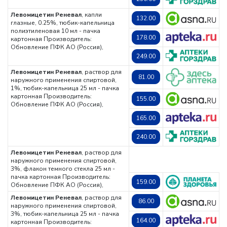
Левомицетин Реневал
, капли
132.00
глазные, 0.25%, тюбик-капельница
полиэтиленовая 10 мл - пачка
178.00
картонная
Производитель:
Обновление ПФК АО (Россия),
249.00
Левомицетин Реневал
, раствор для
81.00
наружного применения спиртовой,
1%, тюбик-капельница 25 мл - пачка
картонная
Производитель:
155.00
Обновление ПФК АО (Россия),
165.00
240.00
Левомицетин Реневал
, раствор для
наружного применения спиртовой,
3%, флакон темного стекла 25 мл -
пачка картонная
Производитель:
159.00
Обновление ПФК АО (Россия),
Левомицетин Реневал
, раствор для
86.00
наружного применения спиртовой,
3%, тюбик-капельница 25 мл - пачка
164.00
картонная
Производитель: