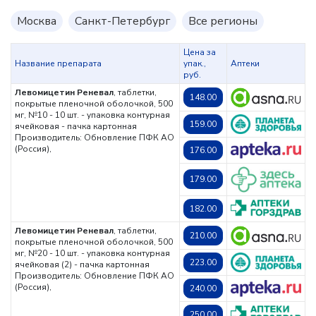
Москва
Санкт-Петербург
Все регионы
Цена за
Название препарата
упак.,
Аптеки
руб.
Левомицетин Реневал
, таблетки,
148.00
покрытые пленочной оболочкой, 500
мг, №10 - 10 шт. - упаковка контурная
159.00
ячейковая - пачка картонная
Производитель: Обновление ПФК АО
(Россия),
176.00
179.00
182.00
Левомицетин Реневал
, таблетки,
210.00
покрытые пленочной оболочкой, 500
мг, №20 - 10 шт. - упаковка контурная
223.00
ячейковая (2) - пачка картонная
Производитель: Обновление ПФК АО
(Россия),
240.00
250.00