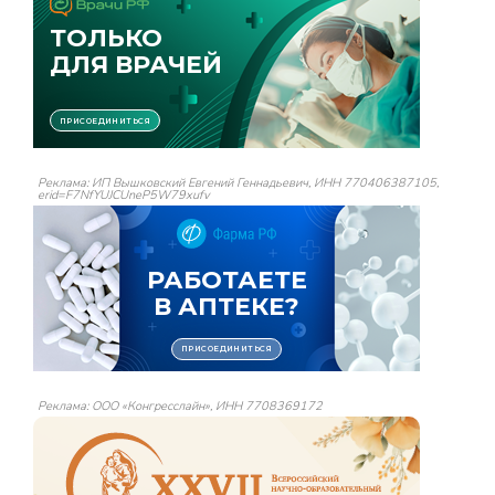
Реклама: ИП Вышковский Евгений Геннадьевич, ИНН 770406387105,
erid=F7NfYUJCUneP5W79xufv
Реклама: ООО «Конгресслайн», ИНН 7708369172