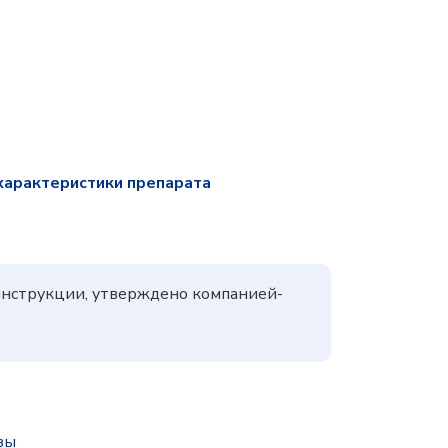
характеристики препарата
 инструкции, утверждено компанией-
зы