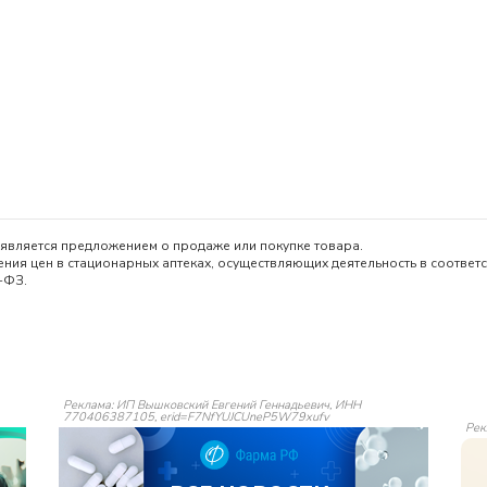
является предложением о продаже или покупке товара.
ия цен в стационарных аптеках, осуществляющих деятельность в соответс
-ФЗ.
Реклама: ИП Вышковский Евгений Геннадьевич, ИНН
770406387105, erid=F7NfYUJCUneP5W79xufv
Рек