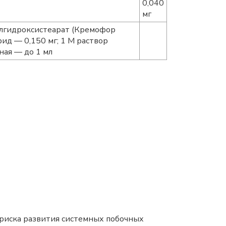
0,040
мг
рилгидроксистеарат (Кремофор
ид — 0,150 мг; 1 М раствор
ная — до 1 мл
я риска развития системных побочных