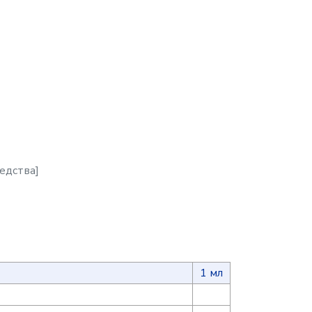
едства]
1 мл