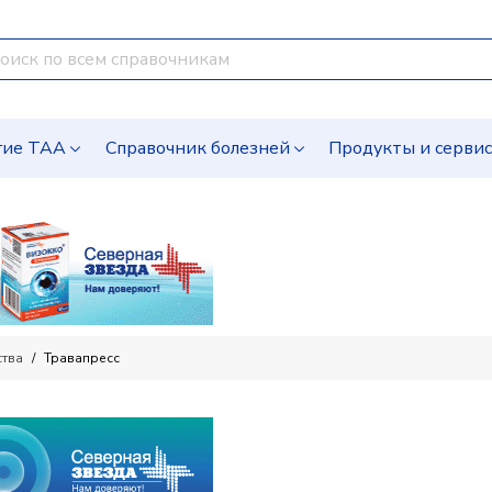
гие ТАА
Справочник болезней
Продукты и серви
ства
Травапресс