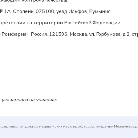
скающий контроль качества):
 № 1А, Отопень, 075100, уезд Ильфов, Румыния.
 претензии на территории Российской Федерации:
фарма», Россия, 121596, Москва, ул. Горбунова, д.2, стр. 3
 указанного на упаковке.
(фармаколог, доктор медицинских наук, профессор, академик Междунаро