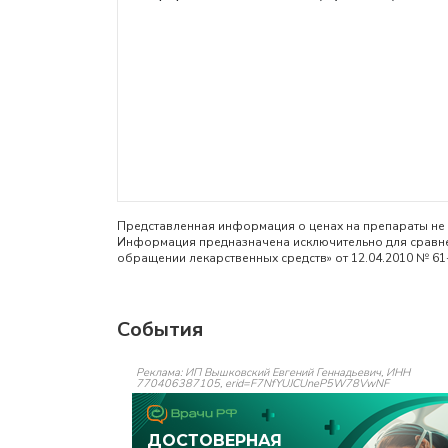
Представленная информация о ценах на препараты не 
Информация предназначена исключительно для сравнен
обращении лекарственных средств» от 12.04.2010 № 61
События
Реклама: ИП Вышковский Евгений Геннадьевич, ИНН
770406387105, erid=F7NfYUJCUneP5W78VwNF