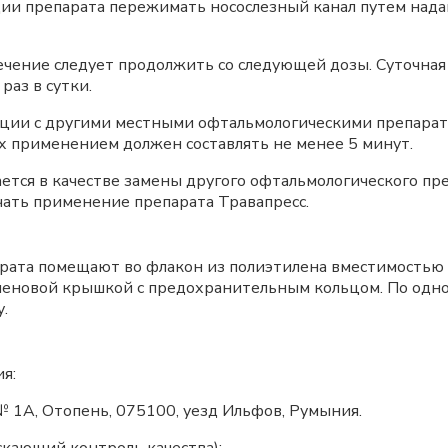
ии препарата пережимать носослезный канал путем надав
лечение следует продолжить со следующей дозы. Суточна
раз в сутки.
ции с другими местными офтальмологическими препарат
их применением должен составлять не менее 5 минут.
ается в качестве замены другого офтальмологического пр
чать применение препарата Травапресс.
арата помещают во флакон из полиэтилена вместимостью
еновой крышкой с предохранительным кольцом. По одно
.
я:
 № 1А, Отопень, 075100, уезд Ильфов, Румыния.