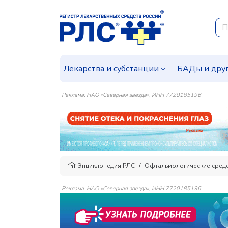
Лекарства и субстанции
БАДы и дру
Реклама: НАО «Северная звезда», ИНН 7720185196
Энциклопедия РЛС
Офтальмологические сред
Реклама: НАО «Северная звезда», ИНН 7720185196