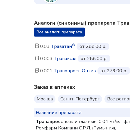
Аналоги (синонимы) препарата Трав
Все аналоги препарата
®
0.03
Траватан
от 288.00 р.
0.003
Траваксал
от 288.00 р.
0.001
Травопрост-Оптик
от 279.00 р.
Заказ в аптеках
Москва
Санкт-Петербург
Все реги
Название препарата
Травапресс
, капли глазные, 0.04 мг/мл, 
Ромфарм Компани С.Р.Л. (Румыния),