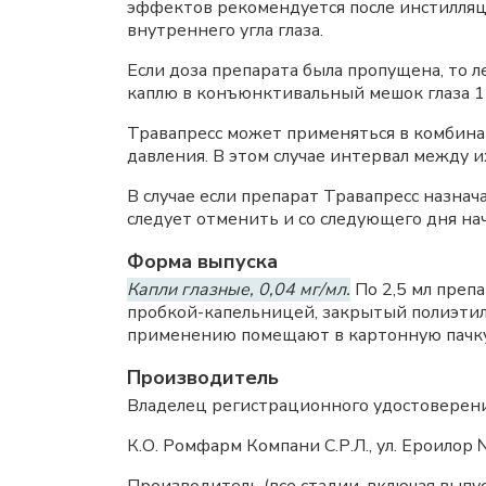
эффектов рекомендуется после инстилляц
внутреннего угла глаза.
Если доза препарата была пропущена, то 
каплю в конъюнктивальный мешок глаза 1 
Травапресс может применяться в комбина
давления. В этом случае интервал между 
В случае если препарат Травапресс назнач
следует отменить и со следующего дня на
Форма выпуска
Капли глазные, 0,04 мг/мл.
По 2,5 мл преп
пробкой-капельницей, закрытый полиэтил
применению помещают в картонную пачку
Производитель
Владелец регистрационного удостоверени
К.О. Ромфарм Компани С.Р.Л., ул. Ероилор