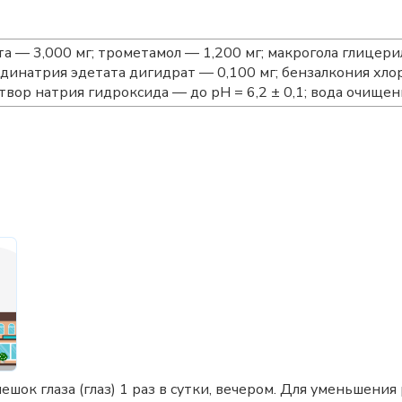
та — 3,000 мг; трометамол — 1,200 мг; макрогола глице
 динатрия эдетата дигидрат — 0,100 мг; бензалкония хлор
вор натрия гидроксида — до рН = 6,2 ± 0,1; вода очищен
шок глаза (глаз) 1 раз в сутки, вечером. Для уменьшени