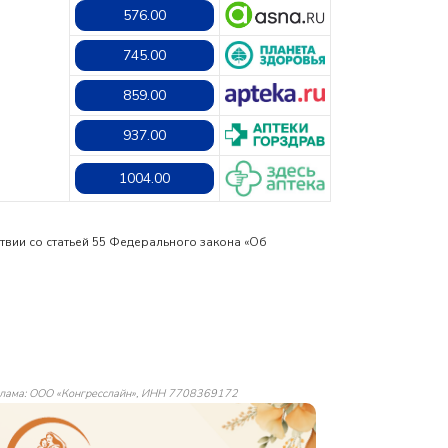
576.00
745.00
859.00
937.00
1004.00
твии со статьей 55 Федерального закона «Об
лама: ООО «Конгресслайн», ИНН 7708369172