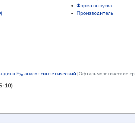
Форма выпуска
)
Производитель
андина F
аналог синтетический
[Офтальмологические ср
2α
Б-10)