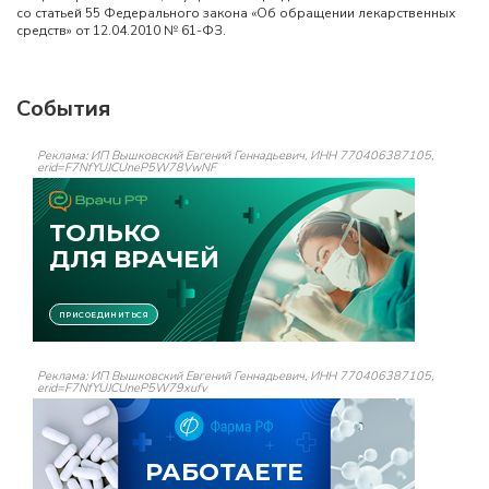
со статьей 55 Федерального закона «Об обращении лекарственных
средств» от 12.04.2010 № 61-ФЗ.
События
Реклама: ИП Вышковский Евгений Геннадьевич, ИНН 770406387105,
erid=F7NfYUJCUneP5W78VwNF
Реклама: ИП Вышковский Евгений Геннадьевич, ИНН 770406387105,
erid=F7NfYUJCUneP5W79xufv