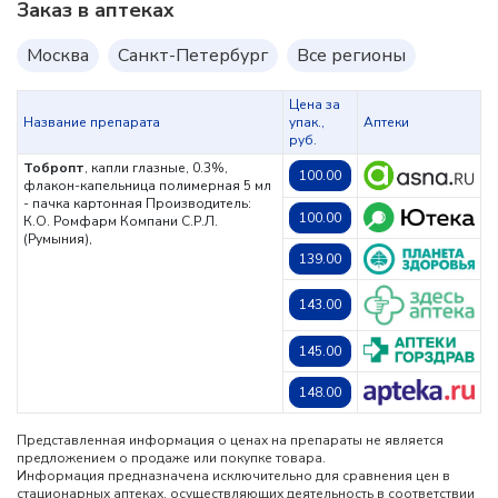
Заказ в аптеках
Москва
Санкт-Петербург
Все регионы
Цена за
Название препарата
упак.,
Аптеки
руб.
Тобропт
, капли глазные, 0.3%,
100.00
флакон-капельница полимерная 5 мл
- пачка картонная
Производитель:
100.00
К.О. Ромфарм Компани С.Р.Л.
(Румыния),
139.00
143.00
145.00
148.00
Представленная информация о ценах на препараты не является
предложением о продаже или покупке товара.
Информация предназначена исключительно для сравнения цен в
стационарных аптеках, осуществляющих деятельность в соответствии