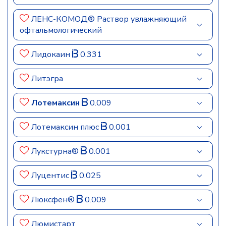
ЛЕНС-КОМОД® Раствор увлажняющий
офтальмологический
Лидокаин
0.331
Литэгра
Лотемаксин
0.009
Лотемаксин плюс
0.001
Лукстурна®
0.001
Луцентис
0.025
Люксфен®
0.009
Люмистарт