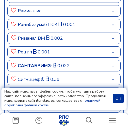
Рамилатис
Ранибизумаб ПСК
0.001
Риманал ВМ
0.002
Роцип
0.001
САНТАБРИМ®
0.032
Сигницеф®
0.39
Наш сайт использует файлы cookie, чтобы улучшить работу
Систейн® Ультра
сайта, повысить его эффективность и удобство. Продолжая
ОК
использовать сайт rlsnet.ru, вы соглашаетесь с
политикой
обработки файлов cookie
.
Систейн® Ультра ПЛЮС
Солкосерил®
0.134