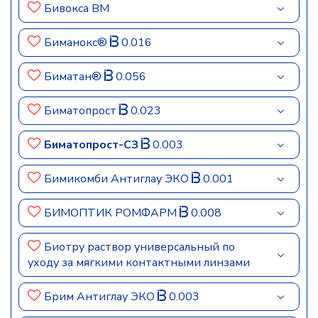
Бивокса ВМ
Биманокс®
0.016
Биматан®
0.056
Биматопрост
0.023
Биматопрост-СЗ
0.003
Бимикомби Антиглау ЭКО
0.001
БИМОПТИК РОМФАРМ
0.008
Биотру раствор универсальный по
уходу за мягкими контактными линзами
Брим Антиглау ЭКО
0.003