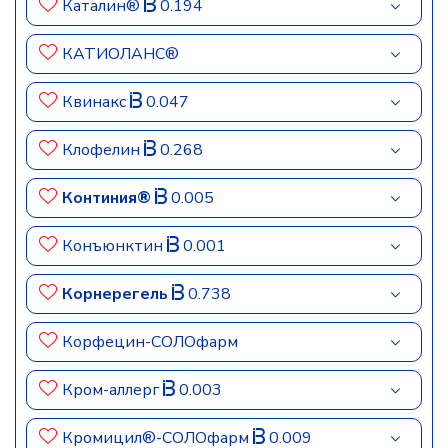
Каталин®
0.194
КАТИОЛАНС®
Квинакс
0.047
Клофелин
0.268
Континия®
0.005
Конъюнктин
0.001
Корнерегель
0.738
Корфецин-СОЛОфарм
Кром-аллерг
0.003
Кромицил®-СОЛОфарм
0.009