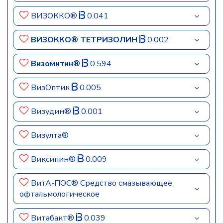
ВИЗОККО®
0.041
ВИЗОККО® ТЕТРИЗОЛИН
0.002
Визомитин®
0.594
ВизОптик
0.005
Визудин®
0.001
Визулта®
Виксипин®
0.009
ВитА-ПОС® Средство смазывающее
офтальмологическое
Витабакт®
0.039