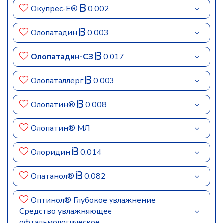
Окупрес-Е®
0.002
Олопатадин
0.003
Олопатадин-СЗ
0.017
Олопаталлерг
0.003
Олопатин®
0.008
Олопатин® МЛ
Олоридин
0.014
Опатанол®
0.082
Оптинол® Глубокое увлажнение
Средство увлажняющее
офтальмологическое