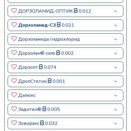
ДОРЗОЛАМИД-ОПТИК
0.012
Дорзоламид-СЗ
0.021
Дорзоламида гидрохлорид
Дорзолан® соло
0.002
Дорзопт
0.074
ДропСтетик
0.001
Дэлюкс
Задитен®
0.005
Зовиракс
0.032