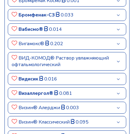
Бромфенак Космо
0.001
Бромфенак-СЗ
0.033
Вабисмо®
0.014
Вигамокс®
0.202
ВИД-КОМОД® Раствор увлажняющий
офтальмологический
Видисик
0.016
Визаллергол®
0.081
Визин® Алерджи
0.003
Визин® Классический
0.095