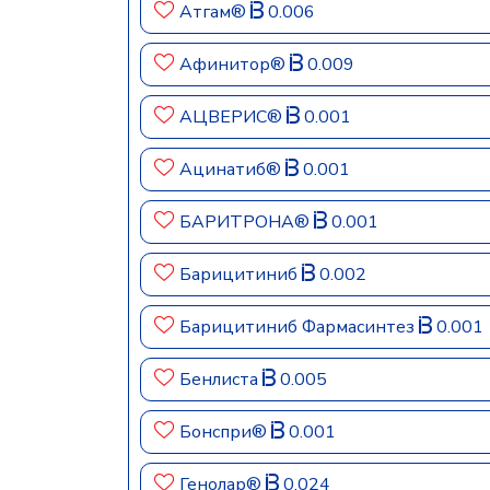
Атгам®
0.006
Афинитор®
0.009
АЦВЕРИС®
0.001
Ацинатиб®
0.001
БАРИТРОНА®
0.001
Барицитиниб
0.002
Барицитиниб Фармасинтез
0.001
Бенлиста
0.005
Бонспри®
0.001
Генолар®
0.024