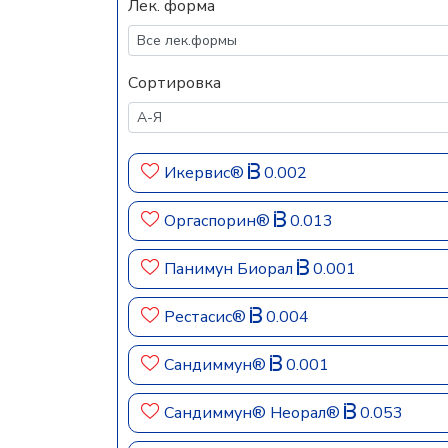
Лек. форма
Сортировка
Икервис®
0.002
Оргаспорин®
0.013
Панимун Биорал
0.001
Рестасис®
0.004
Сандиммун®
0.001
Сандиммун® Неорал®
0.053