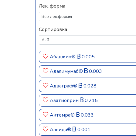
Лек. форма
Сортировка
Абаджио®
0.005
Адалимумаб®
0.003
Адваграф®
0.028
Азатиоприн
0.215
Актемра®
0.033
Алвида®
0.001