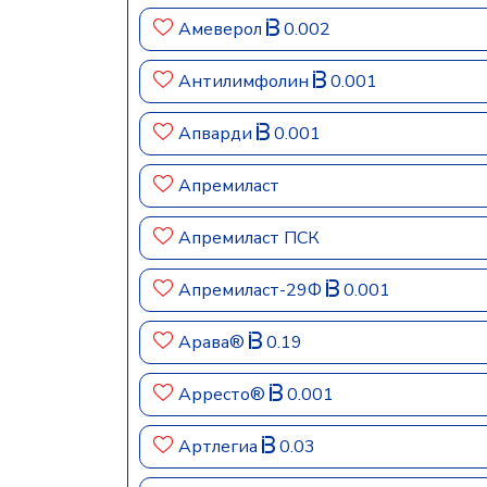
Амеверол
0.002
Антилимфолин
0.001
Апварди
0.001
Апремиласт
Апремиласт ПСК
Апремиласт-29Ф
0.001
Арава®
0.19
Арресто®
0.001
Артлегиа
0.03