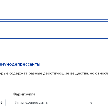
ммунодепрессанты
орые содержат разные действующие вещества, но относят
Фармгруппа