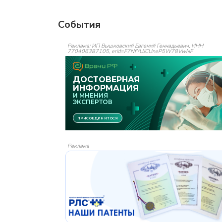
События
Реклама: ИП Вышковский Евгений Геннадьевич, ИНН
770406387105, erid=F7NfYUJCUneP5W78VwNF
Реклама