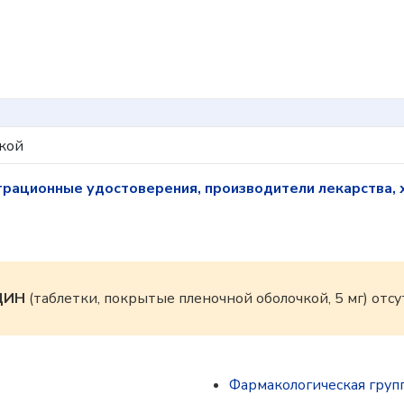
кой
трационные удостоверения, производители лекарства, 
ЦИН
(таблетки, покрытые пленочной оболочкой, 5 мг) отс
Фармакологическая груп