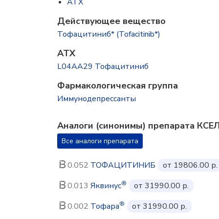
ATX
Действующее вещество
Тофацитиниб* (Tofacitinib*)
ATX
L04AA29 Тофацитиниб
Фармакологическая группа
Иммунодепрессанты
Аналоги (синонимы) препарата КС
Все аналоги препарата
0.052
ТОФАЦИТИНИБ
от 19806.00 р.
®
0.013
Яквинус
от 31990.00 р.
®
0.002
Тофара
от 31990.00 р.