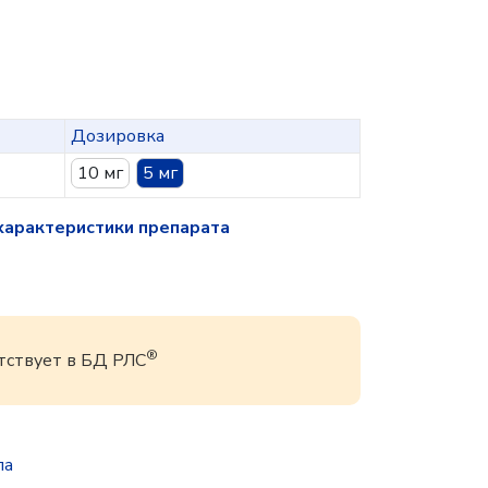
Дозировка
10 мг
5 мг
характеристики препарата
®
утствует в БД РЛС
па