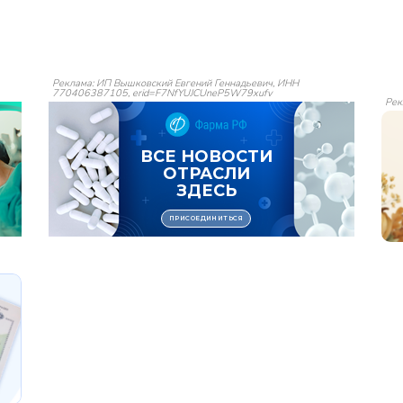
Реклама: ИП Вышковский Евгений Геннадьевич, ИНН
770406387105, erid=F7NfYUJCUneP5W79xufv
Рек