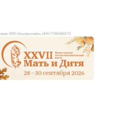
лама: ООО «Конгресслайн», ИНН 7708369172