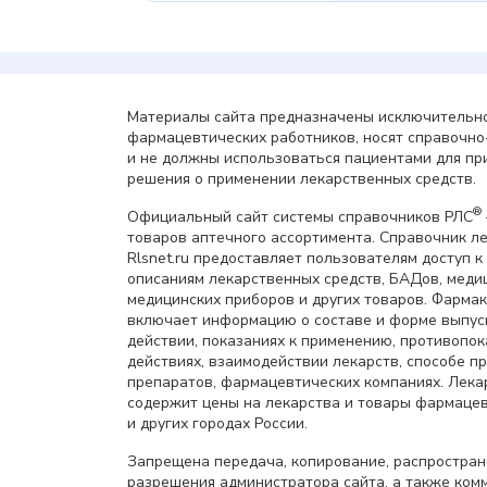
Материалы сайта предназначены исключительно
фармацевтических работников, носят справочн
и не должны использоваться пациентами для пр
решения о применении лекарственных средств.
®
Официальный сайт системы справочников РЛС
товаров аптечного ассортимента. Справочник л
Rlsnet.ru предоставляет пользователям доступ к
описаниям лекарственных средств, БАДов, меди
медицинских приборов и других товаров. Фарма
включает информацию о составе и форме выпус
действии, показаниях к применению, противопок
действиях, взаимодействии лекарств, способе 
препаратов, фармацевтических компаниях. Лек
содержит цены на лекарства и товары фармацев
и других городах России.
Запрещена передача, копирование, распростра
разрешения администратора сайта, а также ком