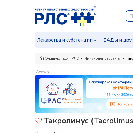
Лекарства и субстанции
БАДы и дру
Энциклопедия РЛС
Иммунодепрессанты
Так
Реклама
Такролимус (Tacrolimus