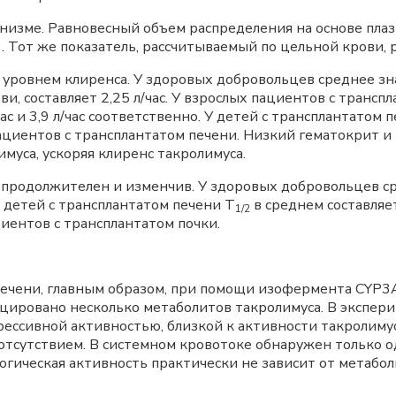
анизме. Равновесный объем распределения на основе пл
 Тот же показатель, рассчитываемый по цельной крови, ра
 уровнем клиренса. У здоровых добровольцев среднее зн
, составляет 2,25 л/час. У взрослых пациентов с транспл
л/час и 3,9 л/час соответственно. У детей с трансплантато
пациентов с трансплантатом печени. Низкий гематокрит 
уса, ускоряя клиренс такролимуса.
а продолжителен и изменчив. У здоровых добровольцев с
и детей с трансплантатом печени Т
в среднем составляет
1/2
циентов с трансплантатом почки.
печени, главным образом, при помощи изофермента CYP3
цировано несколько метаболитов такролимуса. В экспер
ессивной активностью, близкой к активности такролимус
отсутствием. В системном кровотоке обнаружен только о
гическая активность практически не зависит от метабол