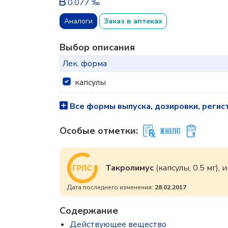
0.077 ‰
Аналоги
Заказ в аптеках
Выбор описания
Лек. форма
капсулы
Все формы выпуска, дозировки, регис
Особые отметки:
Такролимус
(капсулы, 0.5 мг)
Дата последнего изменения:
28.02.2017
Содержание
Действующее вещество