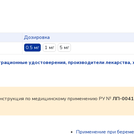
Дозировка
0.5 мг
1 мг
5 мг
трационные удостоверения, производители лекарства, 
, инструкция по медицинскому применению РУ №
ЛП-0041
Применение при береме