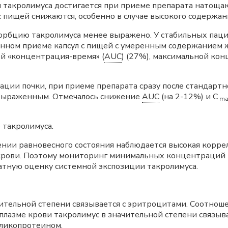
 такролимуса достигается при приеме препарата натощак
 пищей снижаются, особенно в случае высокого содержан
бсорбцию такролимуса менее выражено. У стабильных пац
енном приеме капсул с пищей с умеренным содержанием 
й «концентрация-время» (
AUC
) (27%), максимальной ко
ации почки, при приеме препарата сразу после стандартн
 выраженным. Отмечалось снижение
AUC
(на 2-12%) и С
ma
 такролимуса.
нии равновесного состояния наблюдается высокая корр
крови. Поэтому мониторинг минимальных концентраций 
тную оценку системной экспозиции такролимуса.
чительной степени связывается с эритроцитами. Соотнош
плазме крови такролимус в значительной степени связывае
гликопротеином.