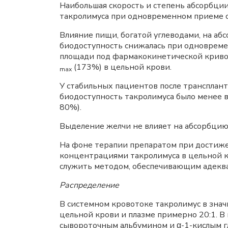
Наибольшая скорость и степень абсорбции
такролимуса при одновременном приеме с
Влияние пищи, богатой углеводами, на а
биодоступность снижалась при одноврем
площади под фармакокинетической криво
(173%) в цельной крови.
max
У стабильных пациентов после трансплант
биодоступность такролимуса было менее
80%).
Выделение желчи не влияет на абсорбцию
На фоне терапии препаратом при достиже
концентрациями такролимуса в цельной 
служить методом, обеспечивающим адеква
Распределение
В системном кровотоке такролимус в зна
цельной крови и плазме примерно 20:1. В 
сывороточным альбумином и α-1-кислым 