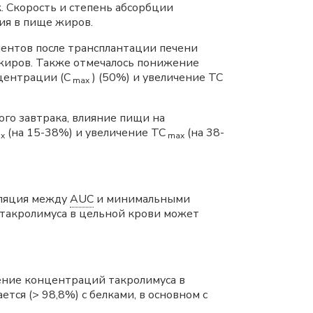
. Скорость и степень абсорбции
ия в пище жиров.
иентов после трансплантации печени
жиров. Также отмечалось понижение
нцентрации (С
) (50%) и увеличение ТС
max
ого завтрака, влияние пищи на
(на 15-38%) и увеличение ТС
(на 38-
x
max
еляция между
AUC
и минимальными
такролимуса в цельной крови может
ение концентраций такролимуса в
тся (> 98,8%) с белками, в основном с