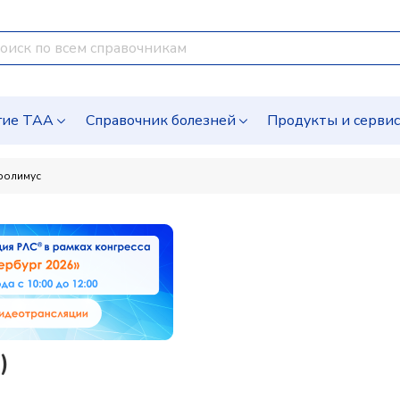
гие ТАА
Справочник болезней
Продукты и серви
ролимус
)