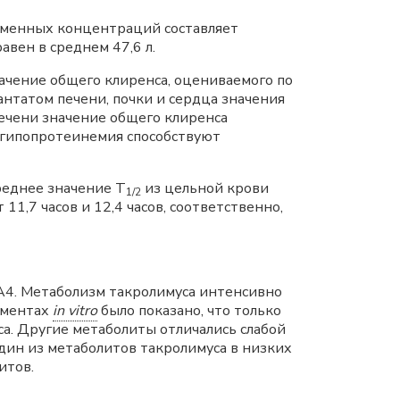
азменных концентраций составляет
вен в среднем 47,6 л.
ачение общего клиренса, оцениваемого по
антатом печени, почки и сердца значения
м печени значение общего клиренса
и гипопротеинемия способствуют
реднее значение Т
из цельной крови
1/2
 11,7 часов и 12,4 часов, соответственно,
A4. Метаболизм такролимуса интенсивно
иментах
in vitro
было показано, что только
а. Другие метаболиты отличались слабой
дин из метаболитов такролимуса в низких
итов.