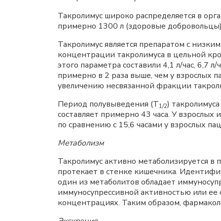
Такролимус широко распределяется в орг
примерно 1300 л (здоровые добровольцы).
Такролимус является препаратом с низким
концентрации такролимуса в цельной крови
этого параметра составили 4,1 л/час, 6,7 
примерно в 2 раза выше, чем у взрослых 
увеличению несвязанной фракции такролим
Период полувыведения (Т
) такролимус
1/2
составляет примерно 43 часа. У взрослых 
по сравнению с 15,6 часами у взрослых па
Метаболизм
Такролимус активно метаболизируется в 
протекает в стенке кишечника. Идентифи
один из метаболитов обладает иммуносупр
иммуносупрессивной активностью или ее 
концентрациях. Таким образом, фармаколо