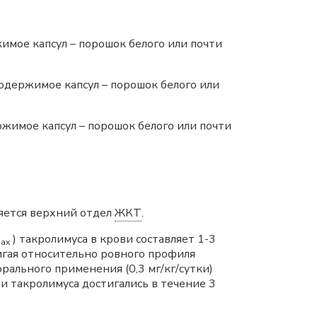
имое капсул – порошок белого или почти
одержимое капсул – порошок белого или
жимое капсул – порошок белого или почти
яется верхний отдел
ЖКТ
.
) такролимуса в крови составляет 1-3
ax
игая относительно ровного профиля
рального применения (0,3 мг/кг/сутки)
 такролимуса достигались в течение 3