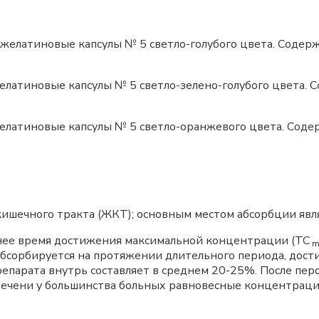
елатиновые капсулы № 5 светло-голубого цвета. Содерж
латиновые капсулы № 5 светло-зелено-голубого цвета. С
латиновые капсулы № 5 светло-оранжевого цвета. Содер
кишечного тракта (ЖКТ); основным местом абсорбции явл
нее время достижения максимальной концентрации (ТС
m
абсорбируется на протяжении длительного периода, дост
епарата внутрь составляет в среднем 20-25%. После перо
печени у большинства больных равновесные концентрации