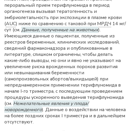
пероральный прием терифлуномида в период
органогенеза вызывал тератогенность и
эмбриолетальность при экспозиции в плазме крови
(
AUC
) ниже по сравнению с таковой при
МРДЧ
14 мг/
сут (см.
Данные, полученные на животных
).
Имеющиеся данные о пациентах, полученные из
реестров беременных, клинических исследований,
сведений фармаконадзора и опубликованные в
литературе, слишком ограничены, чтобы делать
какие-либо выводы, но они и явно не указывают на
увеличение риска врожденных пороков развития
или невынашивания беременности
(самопроизвольных абортов/выкидышей) при
непреднамеренном применении терифлуномида в
начале I-го триместра, с последующим проведением
процедуры ускоренного выведения терифлуномида
(см.
Нежелательные явления у плода/
новорожденного
). Данные о воздействии на человека
на более поздних сроках I триместра и в дальнейшем
отсутствуют.