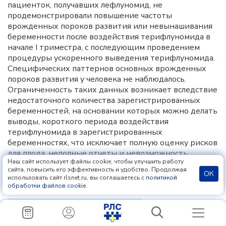
пациенток, получавших лефлуномид, не
продемонстрировали повышение частоты
врожденных пороков развития или невынашивания
беременности после воздействия терифлуномида в
начале I триместра, с последующим проведением
процедуры ускоренного выведения терифлуномида.
Специфических паттернов основных врожденных
пороков развития у человека не наблюдалось.
Ограниченность таких данных возникает вследствие
недостаточного количества зарегистрированных
беременностей, на основании которых можно делать
выводы, короткого периода воздействия
терифлуномида в зарегистрированных
беременностях, что исключает полную оценку рисков
для плода, неполные отчеты и невозможность
Наш сайт использует файлы cookie, чтобы улучшить работу
контроля иных факторов (таких как основное
сайта, повысить его эффективность и удобство. Продолжая
ОК
заболевание матери и применение сопутствующих
использовать сайт rlsnet.ru, вы соглашаетесь с
политикой
ЛС).
обработки файлов cookie
.
Данные, полученные на животных.
При введении
терифлуномида (в дозах 1, 3 или 10 мг/кг/сут)
беременным крысам в течение всего периода