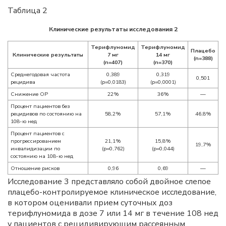
Таблица 2
Клинические результаты исследования 2
Терифлуномид
Терифлуномид
Плацебо
Клинические результаты
7 мг
14 мг
(n=388)
(n=407)
(n=370)
Среднегодовая частота
0,389
0,319
0,501
рецидива
(p=0,0183)
(p=0,0001)
Снижение ОР
22%
36%
—
Процент пациентов без
рецидивов по состоянию на
58,2%
57,1%
46,8%
108-ю нед
Процент пациентов с
прогрессированием
21,1%
15,8%
19,7%
инвалидизации по
(p=0,762)
(p=0,044)
состоянию на 108-ю нед
Отношение рисков
0,96
0,69
—
Исследование 3 представляло собой двойное слепое
плацебо-контролируемое клиническое исследование,
в котором оценивали прием суточных доз
терифлуномида в дозе 7 или 14 мг в течение 108 нед
у пациентов с рецидивирующим рассеянным