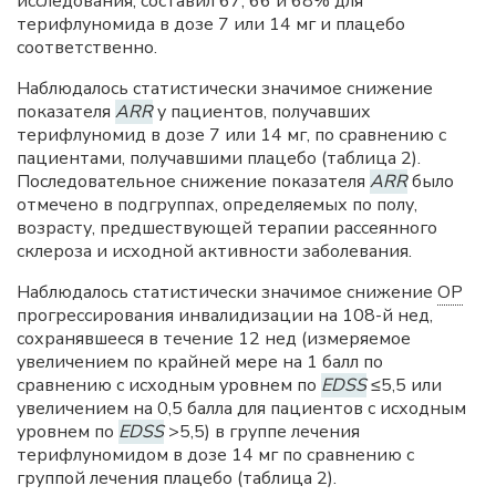
исследования, составил 67, 66 и 68% для
терифлуномида в дозе 7 или 14 мг и плацебо
соответственно.
Наблюдалось статистически значимое снижение
показателя
ARR
у пациентов, получавших
терифлуномид в дозе 7 или 14 мг, по сравнению с
пациентами, получавшими плацебо (таблица 2).
Последовательное снижение показателя
ARR
было
отмечено в подгруппах, определяемых по полу,
возрасту, предшествующей терапии рассеянного
склероза и исходной активности заболевания.
Наблюдалось статистически значимое снижение
ОР
прогрессирования инвалидизации на 108-й нед,
сохранявшееся в течение 12 нед (измеряемое
увеличением по крайней мере на 1 балл по
сравнению с исходным уровнем по
EDSS
≤5,5 или
увеличением на 0,5 балла для пациентов с исходным
уровнем по
EDSS
>5,5) в группе лечения
терифлуномидом в дозе 14 мг по сравнению с
группой лечения плацебо (таблица 2).