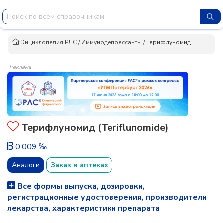
Энциклопедия РЛС
/
Иммунодепрессанты
/
Терифлуномид
Реклама
Терифлуномид (Teriflunomide)
0.009 ‰
Аналоги
Заказ в аптеках
Все формы выпуска, дозировки,
регистрационные удостоверения, производители
лекарства, характеристики препарата