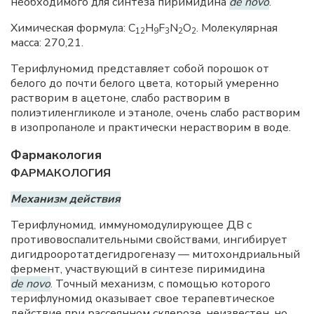
необходимого для синтеза пиримидина
de novo
.
Химическая формула: C
H
F
N
O
. Молекулярная
12
9
3
2
2
масса: 270,21.
Терифлуномид представляет собой порошок от
белого до почти белого цвета, который умеренно
растворим в ацетоне, слабо растворим в
полиэтиленгликоле и этаноле, очень слабо растворим
в изопропаноле и практически нерастворим в воде.
Фармакология
ФАРМАКОЛОГИЯ
Механизм действия
Терифлуномид, иммуномодулирующее ДВ с
противовоспалительными свойствами, ингибирует
дигидрооротатдегидрогеназу — митохондриальный
фермент, участвующий в синтезе пиримидина
de novo
. Точный механизм, с помощью которого
терифлуномид оказывает свое терапевтическое
действие при рассеянном склерозе, неизвестен, но