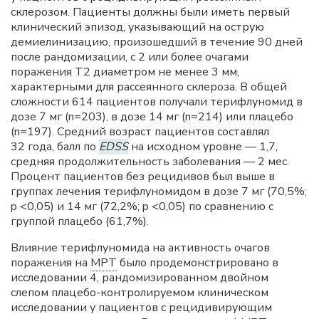
склерозом. Пациенты должны были иметь первый
клинический эпизод, указывающий на острую
демиелинизацию, произошедший в течение 90 дней
после рандомизации, с 2 или более очагами
поражения Т2 диаметром не менее 3 мм,
характерными для рассеянного склероза. В общей
сложности 614 пациентов получали терифлуномид в
дозе 7 мг (n=203), в дозе 14 мг (n=214) или плацебо
(n=197). Средний возраст пациентов составлял
32 года, балл по
EDSS
на исходном уровне — 1,7,
средняя продолжительность заболевания — 2 мес.
Процент пациентов без рецидивов был выше в
группах лечения терифлуномидом в дозе 7 мг (70,5%;
p <0,05) и 14 мг (72,2%; p <0,05) по сравнению с
группой плацебо (61,7%).
Влияние терифлуномида на активность очагов
поражения на
МРТ
было продемонстрировано в
исследовании 4, рандомизированном двойном
слепом плацебо-контролируемом клиническом
исследовании у пациентов с рецидивирующим