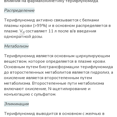
влияния на фармакокинетику терифлуномида.
Распределение
Терифлуномид активно связывается с белками
плазмы крови (>99%) и в основном распределяется в
плазме.
V
составляет 11 л после в/в введения
d
однократной дозы.
Метаболизм
Терифлуномид является основным циркулирующим
веществом, которое определяется в плазме крови.
Основным путем биотрансформации терифлуномида
до второстепенных метаболитов является гидролиз, а
окисление является второстепенным путем
метаболизма. Второстепенные пути метаболизма
включают окисление, N-ацетилирование и
конъюгацию с сульфатом.
Элиминация
Терифлуномид выводится в основном с желчью в