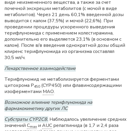
виде неизмененного вещества, а также за счет
почечной экскреции метаболитов (с мочой в виде
метаболитов). Через 21 день 60,1% введенной дозы
выводится с калом (37,5%) и мочой (22,6%). При
проведении процедуры ускоренного выведения
терифлуномида с применением колестирамина,
дополнительно его выделяется 23,1% (в основном с
калом). После в/в введения однократной дозы общий
клиренс терифлуномида из организма составлял
30,5 мл/ч.
Лекарственное взаимодействие
Терифлуномид не метаболизируется ферментами
цитохрома P
(CYP450) или флавинсодержащими
450
изоферментами
МАО
.
Возможное влияние терифлуномида на
фармакокинетику других ЛС
Субстраты CYP2C8.
Наблюдалось увеличение средних
значений
C
и
AUC
репаглинида (в 1,7 и 2,4 раза
max