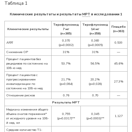
Таблица 1
Клинические результаты и результаты
МРТ
в исследовании 1
Терифлуномид
Терифлуномид
Плацебо
Клинические результаты
7 мг
14 мг
(n=363)
(n=365)
(n=358)
0,370
0,369
ARR
0,539
(p=0,0002)
(p=0,0005)
Снижение ОР
31%
31%
—
Процент пациентов без
рецидивов по состоянию на
53,7%
56,5%
45,6%
108-ю нед
Процент пациентов с
прогрессированием
21,7%
20,2%
27,3%
инвалидизации по
(p=0,084)
(p=0,028)
состоянию на 108-ю нед
Отношение рисков
0,76
0,70
—
Результаты МРТ
Медиана изменения общего
объема очагов поражения*
0,755
0,345
1,127
от исходного уровня на 108-
(p=0,0317)**
(p=0,0003)**
й нед, мл
Среднее количество T1-