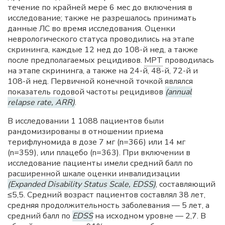
течение по крайней мере 6 мес до включения в
исследование; также не разрешалось принимать
данные ЛС во время исследования. Оценки
неврологического статуса проводились на этапе
скрининга, каждые 12 нед до 108-й нед, а также
после предполагаемых рецидивов.
МРТ
проводилась
на этапе скрининга, а также на 24-й, 48-й, 72-й и
108-й нед. Первичной конечной точкой являлся
показатель годовой частоты рецидивов
(annual
relapse rate, ARR)
.
В исследовании 1 1088 пациентов были
рандомизированы в отношении приема
терифлуномида в дозе 7 мг (n=366) или 14 мг
(n=359), или плацебо (n=363). При включении в
исследование пациенты имели средний балл по
расширенной шкале оценки инвалидизации
(Expanded Disability Status Scale, EDSS)
, составляющий
≤5,5. Средний возраст пациентов составлял 38 лет,
средняя продолжительность заболевания — 5 лет, а
средний балл по
EDSS
на исходном уровне — 2,7. В