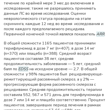
течение по крайней мере 3 мес до включения в
исследование; также не разрешалось принимать
данные ЛС во время исследования. Оценки
неврологического статуса проводили на этапе
скрининга, каждые 12 нед во время исследования и
после каждого предполагаемого рецидива.
Первичной конечной точкой являлся показатель
ARR
.
В общей сложности 1165 пациентов принимали
терифлуномид в дозе 7 мг (n=407), в дозе 14 мг
(n=370) или плацебо (n=388). Средний возраст
пациентов составлял 38 лет, средняя
продолжительность заболевания — 5 лет, средний
балл по
EDSS
на исходном уровне — 2,7. В общей
сложности у 98% пациентов был рецидивирующе-
ремиттирующий рассеянный склероз, а у 2% —
прогрессирующая форма рассеянного склероза с
рецидивами. Средняя продолжительность терапии
составила 552, 567 и 571 день для терифлуномида в
дозе 7 или 14 мг и плацебо соответственно. Процент
пациентов, завершивших период лечения в рамках