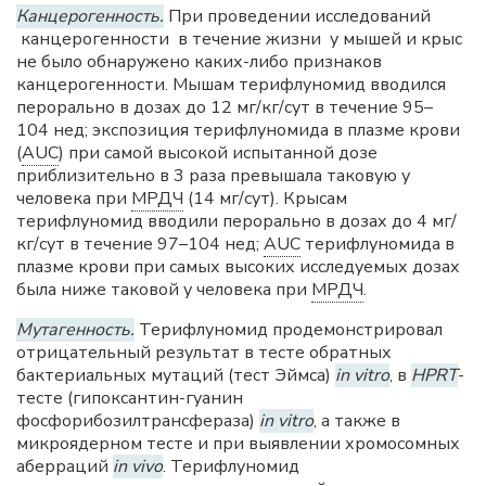
Канцерогенность.
При проведении исследований
канцерогенности в течение жизни у мышей и крыс
не было обнаружено каких-либо признаков
канцерогенности. Мышам терифлуномид вводился
перорально в дозах до 12 мг/кг/сут в течение 95–
104 нед; экспозиция терифлуномида в плазме крови
(
AUC
) при самой высокой испытанной дозе
приблизительно в 3 раза превышала таковую у
человека при
МРДЧ
(14 мг/сут). Крысам
терифлуномид вводили перорально в дозах до 4 мг/
кг/сут в течение 97–104 нед;
AUC
терифлуномида в
плазме крови при самых высоких исследуемых дозах
была ниже таковой у человека при
МРДЧ
.
Мутагенность.
Терифлуномид продемонстрировал
отрицательный результат в тесте обратных
бактериальных мутаций (тест Эймса)
in vitro
, в
HPRT
-
тесте (гипоксантин-гуанин
фосфорибозилтрансфераза)
in vitro
, а также в
микроядерном тесте и при выявлении хромосомных
аберраций
in vivo
. Терифлуномид