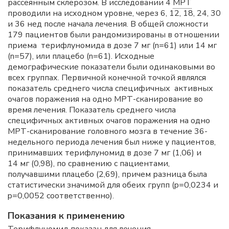
рассеянным склерозом. В исследовании 4
МРТ
проводили на исходном уровне, через 6, 12, 18, 24, 30
и 36 нед после начала лечения. В общей сложности
179 пациентов были рандомизированы в отношении
приема терифлуномида в дозе 7 мг (n=61) или 14 мг
(n=57), или плацебо (n=61). Исходные
демографические показатели были одинаковыми во
всех группах. Первичной конечной точкой являлся
показатель среднего числа специфичных активных
очагов поражения на одно МРТ-сканирование во
время лечения. Показатель среднего числа
специфичных активных очагов поражения на одно
МРТ-сканирование головного мозга в течение 36-
недельного периода лечения был ниже у пациентов,
принимавших терифлуномид в дозе 7 мг (1,06) и
14 мг (0,98), по сравнению с пациентами,
получавшими плацебо (2,69), причем разница была
статистически значимой для обеих групп (p=0,0234 и
p=0,0052 соответственно).
Показания к применению
Терифлуномид показан для лечения