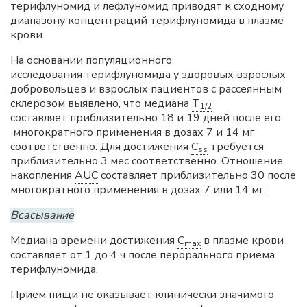
терифлуномид и лефлуномид приводят к сходному
диапазону концентраций терифлуномида в плазме
крови.
На основании популяционного
исследования терифлуномида у здоровых взрослых
добровольцев и взрослых пациентов с рассеянным
склерозом выявлено, что медиана
T
1/2
составляет приблизительно 18 и 19 дней после его
многократного применения в дозах 7 и 14 мг
соответственно. Для достижения
C
требуется
ss
приблизительно 3 мес соответственно. Отношение
накопления
AUC
составляет приблизительно 30 после
многократного применения в дозах 7 или 14 мг.
Всасывание
Медиана времени достижения
C
в плазме крови
max
составляет от 1 до 4 ч после перорального приема
терифлуномида.
Прием пищи не оказывает клинически значимого