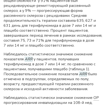
общей сложности у 91% пациентов был
рецидивирующе-ремиттирующий рассеянный
склероз, а у 9% — прогрессирующая форма
рассеянного склероза с рецидивами. Средняя
продолжительность терапии составила 635, 627 и
631 день для терифлуномида в дозе 7 или 14 мг и
плацебо соответственно. Процент пациентов,
завершивших период лечения в рамках исследования,
составил 75, 73 и 71% для терифлуномида в дозе
7 или 14 мг и плацебо соответственно.
Наблюдалось статистически значимое снижение
показателя
ARR
у пациентов, получавших
терифлуномид в дозе 7 или 14 мг, по сравнению с
пациентами, получавшими плацебо (таблица 1).
Последовательное снижение показателя
ARR
было
отмечено в подгруппах, определяемых по полу,
возрасту, предшествующей терапии рассеянного
склероза и исходной активности заболевания.
Наблюдалось статистически значимое снижение
ОР
прогрессирования инвалидизации на 108-й нед,