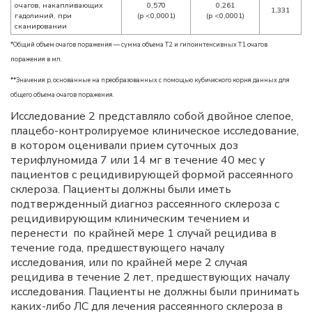
очагов, накапливающих
0,570
0,261
1,331
гадолиний, при
(p <0,0001)
(p <0,0001)
сканировании
*Общий объем очагов поражения — сумма объема Т2 и гипоинтенсивных T1 очагов
поражения в мл.
**Значения p, основанные на преобразованных с помощью кубического корня данных для
общего объема очагов поражения.
Исследование 2 представляло собой двойное слепое,
плацебо-контролируемое клиническое исследование,
в котором оценивали прием суточных доз
терифлуномида 7 или 14 мг в течение 40 мес у
пациентов с рецидивирующей формой рассеянного
склероза. Пациенты должны были иметь
подтвержденный диагноз рассеянного склероза с
рецидивирующим клиническим течением и
перенести по крайней мере 1 случай рецидива в
течение года, предшествующего началу
исследования, или по крайней мере 2 случая
рецидива в течение 2 лет, предшествующих началу
исследования. Пациенты не должны были принимать
каких-либо ЛС для лечения рассеянного склероза в