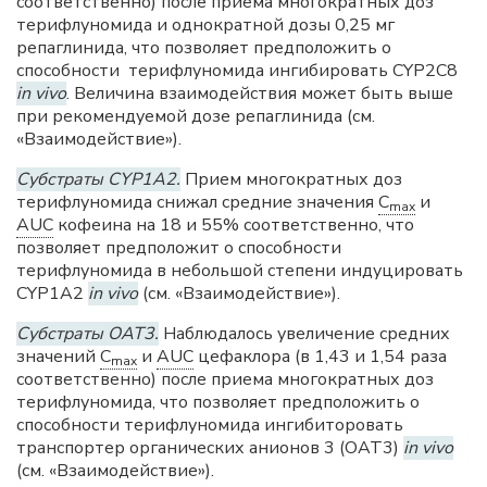
соответственно) после приема многократных доз
терифлуномида и однократной дозы 0,25 мг
репаглинида, что позволяет предположить о
способности терифлуномида ингибировать CYP2C8
in vivo
. Величина взаимодействия может быть выше
при рекомендуемой дозе репаглинида (см.
«Взаимодействие»).
Субстраты CYP1A2.
Прием многократных доз
терифлуномида снижал средние значения
C
и
max
AUC
кофеина на 18 и 55% соответственно, что
позволяет предположит о способности
терифлуномида в небольшой степени индуцировать
CYP1A2
in vivo
(см. «Взаимодействие»).
Субстраты OAT3.
Наблюдалось увеличение средних
значений
C
и
AUC
цефаклора (в 1,43 и 1,54 раза
max
соответственно) после приема многократных доз
терифлуномида, что позволяет предположить о
способности терифлуномида ингибиторовать
транспортер органических анионов 3 (OAT3)
in vivo
(см. «Взаимодействие»).