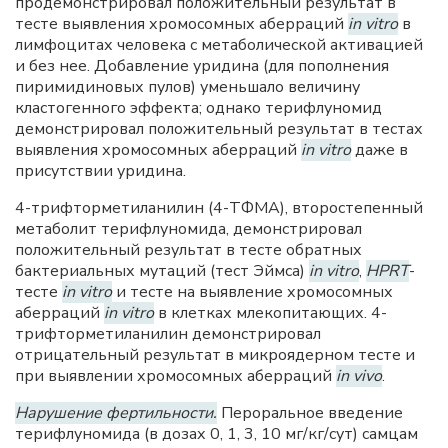
продемонстрировал положительный результат в
тесте выявления хромосомных аберраций
in vitro
в
лимфоцитах человека с метаболической активацией
и без нее. Добавление уридина (для пополнения
пиримидиновых пулов) уменьшало величину
кластогенного эффекта; однако терифлуномид
демонстрировал положительный результат в тестах
выявления хромосомных аберраций
in vitro
даже в
присутствии уридина.
4-трифторметиланилин (4-ТФМА), второстепенный
метаболит терифлуномида, демонстрировал
положительный результат в тесте обратных
бактериальных мутаций (тест Эймса)
in vitro
,
HPRT
-
тесте
in vitro
и тесте на выявление хромосомных
аберраций
in vitro
в клетках млекопитающих. 4-
трифторметиланилин демонстрировал
отрицательный результат в микроядерном тесте и
при выявлении хромосомных аберраций
in vivo
.
Нарушение фертильности.
Пероральное введение
терифлуномида (в дозах 0, 1, 3, 10 мг/кг/сут) самцам