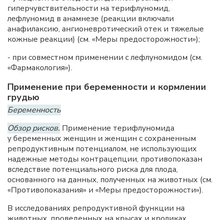
гиперчувствительности на терифлуномид,
лефлуномид в анамнезе (реакции включали
анафилаксию, ангионевротический отек и тяжелые
кожные реакции) (см. «Меры предосторожности»);
- при совместном применении с лефлуномидом (см.
«Фармакология»).
Применение при беременности и кормлении
грудью
Беременность
Обзор рисков.
Применение терифлуномида
у беременных женщин и женщин с сохраненным
репродуктивным потенциалом, не использующих
надежные методы контрацепции, противопоказан
вследствие потенциального риска для плода,
основанного на данных, полученных на животных (см.
«Противопоказания» и «Меры предосторожности»).
В исследованиях репродуктивной функции на
животных, проведенных на крысах и кроликах,