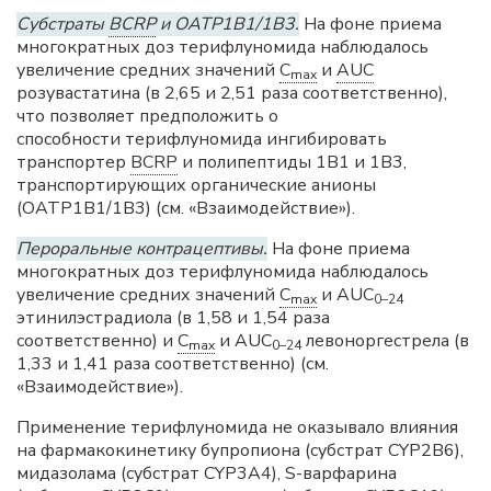
Субстраты
BCRP
и OATP1B1/1B3.
На фоне приема
многократных доз терифлуномида наблюдалось
увеличение средних значений
C
и
AUC
max
розувастатина (в 2,65 и 2,51 раза соответственно),
что позволяет предположить о
способности терифлуномида ингибировать
транспортер
BCRP
и полипептиды 1B1 и 1B3,
транспортирующих органические анионы
(OATP1B1/1B3) (см. «Взаимодействие»).
Пероральные контрацептивы.
На фоне приема
многократных доз терифлуномида наблюдалось
увеличение средних значений
C
и AUC
max
0–24
этинилэстрадиола (в 1,58 и 1,54 раза
соответственно) и
C
и AUC
левоноргестрела (в
max
0–24
1,33 и 1,41 раза соответственно) (см.
«Взаимодействие»).
Применение терифлуномида не оказывало влияния
на фармакокинетику бупропиона (субстрат CYP2B6),
мидазолама (субстрат CYP3A4), S-варфарина