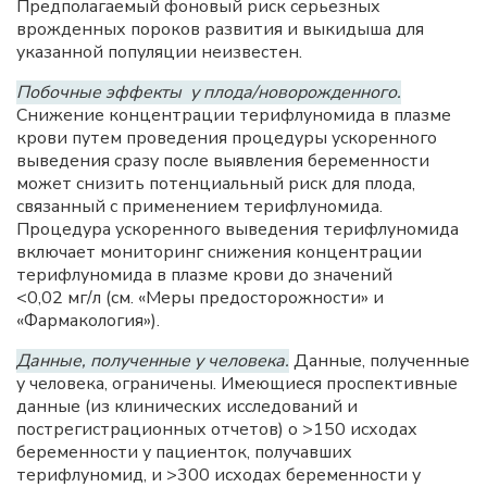
Предполагаемый фоновый риск серьезных
врожденных пороков развития и выкидыша для
указанной популяции неизвестен.
Побочные эффекты у плода/новорожденного.
Снижение концентрации терифлуномида в плазме
крови путем проведения процедуры ускоренного
выведения сразу после выявления беременности
может снизить потенциальный риск для плода,
связанный с применением терифлуномида.
Процедура ускоренного выведения терифлуномида
включает мониторинг снижения концентрации
терифлуномида в плазме крови до значений
<0,02 мг/л (см. «Меры предосторожности» и
«Фармакология»).
Данные, полученные у человека.
Данные, полученные
у человека, ограничены. Имеющиеся проспективные
данные (из клинических исследований и
пострегистрационных отчетов) о >150 исходах
беременности у пациенток, получавших
терифлуномид, и >300 исходах беременности у