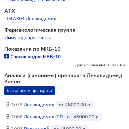
ATX
L04AX04 Леналидомид
Фармакологическая группа
Иммунодепрессанты
Показания по МКБ-10
Список кодов МКБ-10
Дата обновления: 31.03.2026
Аналоги (синонимы) препарата Леналидомид
Канон
Все аналоги препарата
0.079
Леналидомид
от 48000.00 р.
0.006
Леналидомид-ТЛ
от 48000.00 р.
®
0.003
Ревлимид
от 48000.00 р.