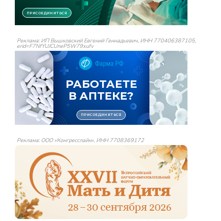
Реклама: ИП Вышковский Евгений Геннадьевич, ИНН 770406387105,
erid=F7NfYUJCUneP5W79xufv
Реклама: ООО «Конгресслайн», ИНН 7708369172