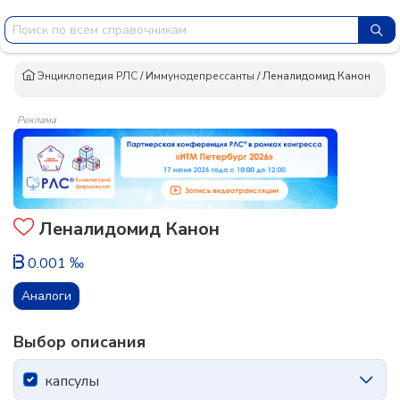
Энциклопедия РЛС
/
Иммунодепрессанты
/
Леналидомид Канон
Реклама
Леналидомид Канон
0.001 ‰
Аналоги
Выбор описания
капсулы