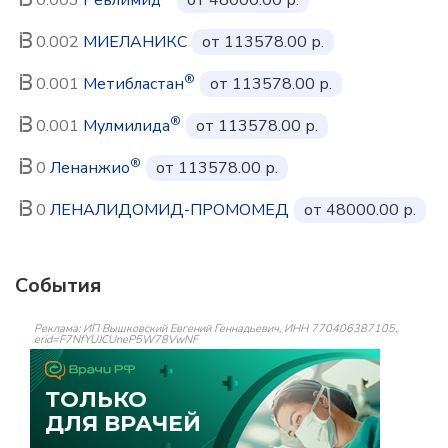
0.002
МИЕЛАНИКС
от 113578.00 р.
®
0.001
Метибластан
от 113578.00 р.
®
0.001
Мулмилида
от 113578.00 р.
®
0
Ленанжио
от 113578.00 р.
0
ЛЕНАЛИДОМИД-ПРОМОМЕД
от 48000.00 р.
События
Реклама: ИП Вышковский Евгений Геннадьевич, ИНН 770406387105,
erid=F7NfYUJCUneP5W78VwNF