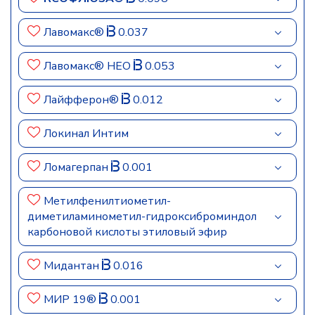
Лавомакс®
0.037
Лавомакс® НЕО
0.053
Лайфферон®
0.012
Локинал Интим
Ломагерпан
0.001
Метилфенилтиометил-
диметиламинометил-гидроксиброминдол
карбоновой кислоты этиловый эфир
Мидантан
0.016
МИР 19®
0.001