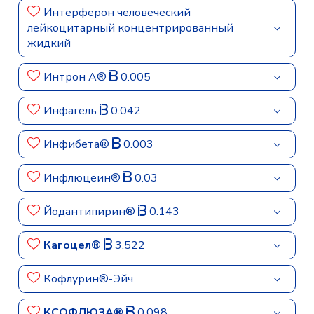
Интерферон человеческий
лейкоцитарный концентрированный
жидкий
Интрон А®
0.005
Инфагель
0.042
Инфибета®
0.003
Инфлюцеин®
0.03
Йодантипирин®
0.143
Кагоцел®
3.522
Кофлурин®-Эйч
КСОФЛЮЗА®
0.098