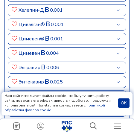
Хелепин-Д
0.001
Цивалган®
0.001
Цимевен®
0.001
Цимевен
0.004
Элгравир
0.006
Энтекавир
0.025
Энтекавир Сандоз®
0.002
Наш сайт использует файлы cookie, чтобы улучшить работу
сайта, повысить его эффективность и удобство. Продолжая
ОК
использовать сайт rlsnet.ru, вы соглашаетесь с
политикой
Энтекавира моногидрат
обработки файлов cookie
.
Эпиген интим
0.106