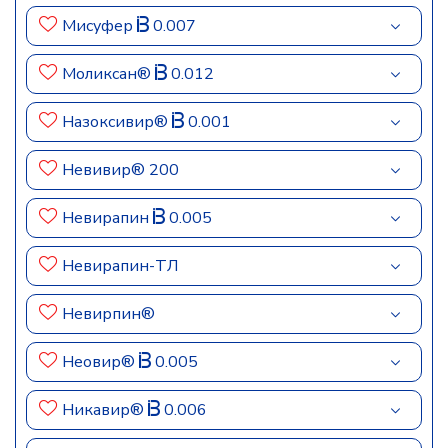
Мисуфер
0.007
Моликсан®
0.012
Назоксивир®
0.001
Невивир® 200
Невирапин
0.005
Невирапин-ТЛ
Невирпин®
Неовир®
0.005
Никавир®
0.006