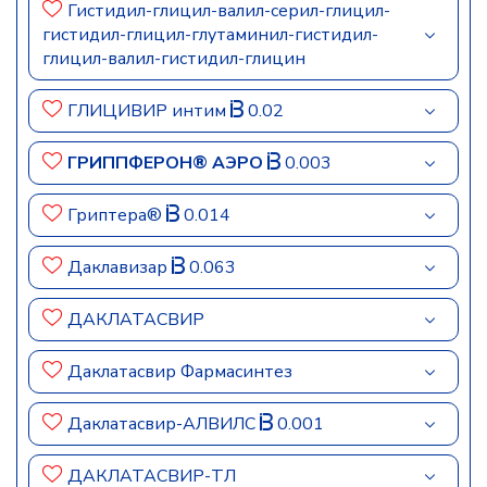
Гистидил-глицил-валил-серил-глицил-
гистидил-глицил-глутаминил-гистидил-
глицил-валил-гистидил-глицин
ГЛИЦИВИР интим
0.02
ГРИППФЕРОН® АЭРО
0.003
Гриптера®
0.014
Даклавизар
0.063
ДАКЛАТАСВИР
Даклатасвир Фармасинтез
Даклатасвир-АЛВИЛС
0.001
ДАКЛАТАСВИР-ТЛ