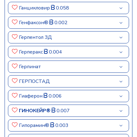
Ганцикловир
0.058
Генфаксон®
0.002
Герпентол ЗД
Герперакс
0.004
Герпинат
ГЕРПОСТАД
Гиаферон
0.006
ГИНОКЕЙР®
0.007
Гипорамин®
0.003