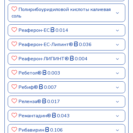
Полирибоуридиловой кислоты калиевая
соль
Реаферон-ЕС
0.014
Реаферон-ЕС-Липинт®
0.036
Реаферон-ЛИПИНТ®
0.004
Ребетол®
0.003
Ребиф®
0.007
Реленза®
0.017
Ремантадин®
0.043
Рибавирин
0.106