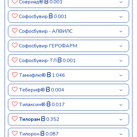
Совриад®
0.001
Софосбувир
0.001
Софосбувир - АЛВИЛС
Софосбувир ГЕРОФАРМ
Софосбувир-ТЛ
0.001
Тамифлю®
1.046
Тебериф®
0.004
Тилаксин®
0.017
Тилорам
0.352
Тилорон
0.087