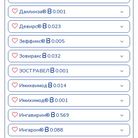
Даклинза®
0.001
Девирс®
0.023
Зеффикс®
0.005
Зовиракс
0.032
ЗОСТРАВЕЛ
0.001
Имиквимод
0.014
Имихимод®
0.001
Ингавирин®
0.569
Ингарон®
0.088