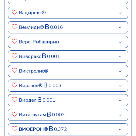
Вацирекс®
Вемлиди®
0.016
Веро-Рибавирин
Виворакс
0.001
Виктрелис®
Виразол®
0.003
Вирдел
0.001
Витаглутам
0.003
ВИФЕРОН®
0.372