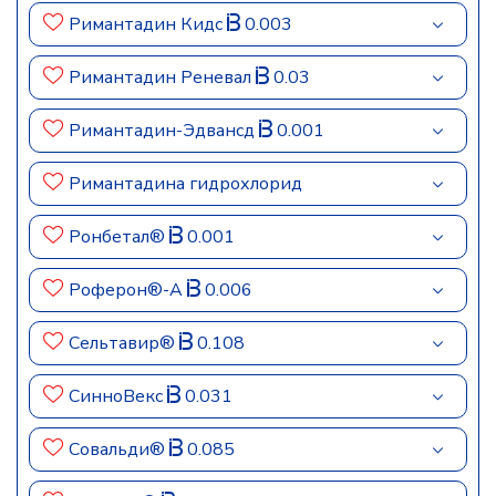
Римантадин Кидс
0.003
Римантадин Реневал
0.03
Римантадин-Эдвансд
0.001
Римантадина гидрохлорид
Ронбетал®
0.001
Роферон®-А
0.006
Сельтавир®
0.108
СинноВекс
0.031
Совальди®
0.085