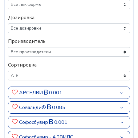
Дозировка
Производитель
Сортировка
АРСЕЛВИ
0.001
Совальди®
0.085
Софосбувир
0.001
Софосбувир - АЛВИЛС