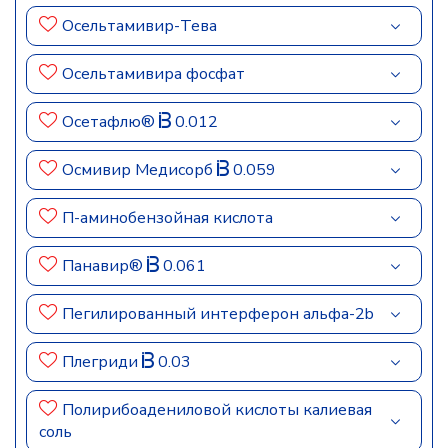
Осельтамивир-Тева
Осельтамивира фосфат
Осетафлю®
0.012
Осмивир Медисорб
0.059
П-аминобензойная кислота
Панавир®
0.061
Пегилированный интерферон альфа-2b
Плегриди
0.03
Полирибоадениловой кислоты калиевая
соль