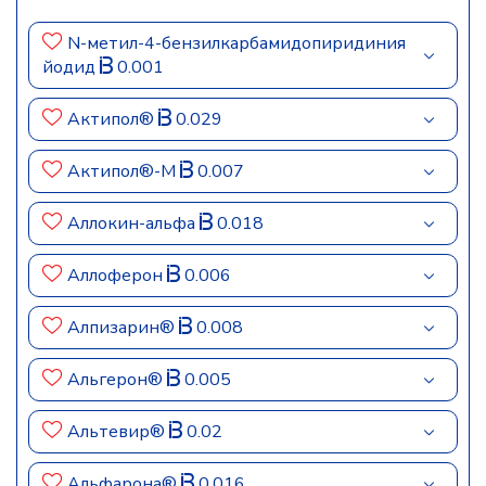
N-метил-4-бензилкарбамидопиридиния
йодид
0.001
Актипол®
0.029
Актипол®-М
0.007
Аллокин-альфа
0.018
Аллоферон
0.006
Алпизарин®
0.008
Альгерон®
0.005
Альтевир®
0.02
Альфарона®
0.016