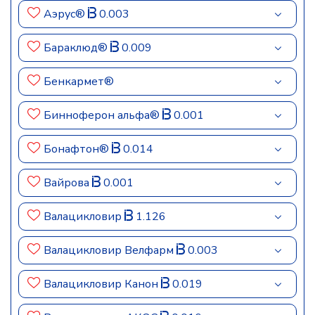
Аэрус®
0.003
Бараклюд®
0.009
Бенкармет®
Бинноферон альфа®
0.001
Бонафтон®
0.014
Вайрова
0.001
Валацикловир
1.126
Валацикловир Велфарм
0.003
Валацикловир Канон
0.019