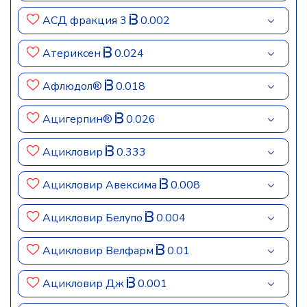
АСД фракция 3
0.002
Атериксен
0.024
Афлюдол®
0.018
Ацигерпин®
0.026
Ацикловир
0.333
Ацикловир Авексима
0.008
Ацикловир Белупо
0.004
Ацикловир Велфарм
0.01
Ацикловир Дж
0.001