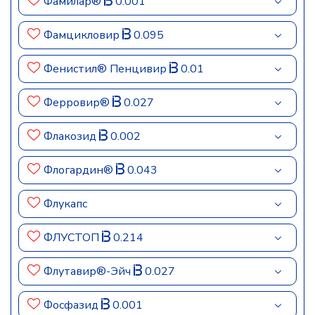
Фамилар®
0.001
Фамцикловир
0.095
Фенистил® Пенцивир
0.01
Ферровир®
0.027
Флакозид
0.002
Флогардин®
0.043
Флукапс
ФЛУСТОП
0.214
Флутавир®-Эйч
0.027
Фосфазид
0.001