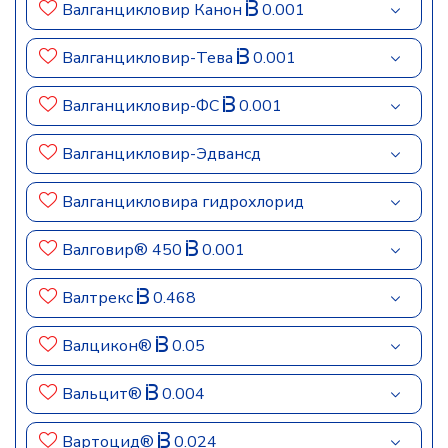
Валганцикловир Канон
0.001
Валганцикловир-Тева
0.001
Валганцикловир-ФС
0.001
Валганцикловир-Эдвансд
Валганцикловира гидрохлорид
Валговир® 450
0.001
Валтрекс
0.468
Валцикон®
0.05
Вальцит®
0.004
Вартоцид®
0.024