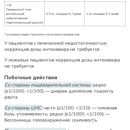
<10
Гемодиализ* или
длительный
0,5 мг каждые 5–7 дней
1 мг каждые 5–7 дней
амбулаторный
перитонеальный диализ
* энтекавир следует принимать после сеанса гемодиализа.
У пациентов с печеночной недостаточностью
коррекция дозы энтекавира не требуется.
У пожилых пациентов коррекция дозы энтекавира
не требуется.
Побочные действия
Со стороны пищеварительной системы:
редко
(≥1/1000, <1/100) — диарея, диспепсия, тошнота,
рвота.
Со стороны ЦНС:
часто (≥1/100, <1/10) — головная
боль, утомляемость; редко (≥1/1000, <1/100) —
бессонница, головокружение, сонливость.