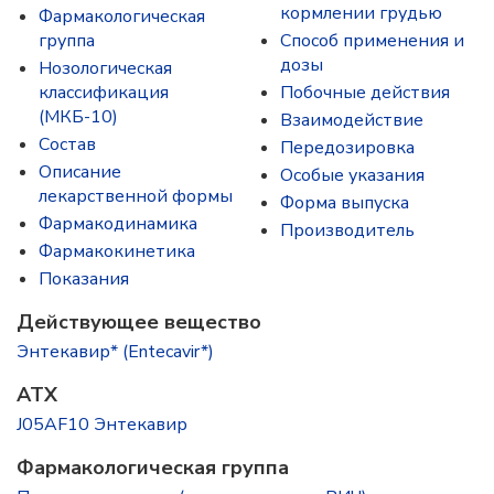
кормлении грудью
Фармакологическая
группа
Способ применения и
дозы
Нозологическая
классификация
Побочные действия
(МКБ-10)
Взаимодействие
Состав
Передозировка
Описание
Особые указания
лекарственной формы
Форма выпуска
Фармакодинамика
Производитель
Фармакокинетика
Показания
Действующее вещество
Энтекавир* (Entecavir*)
ATX
J05AF10 Энтекавир
Фармакологическая группа