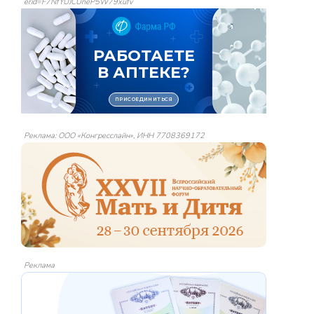
erid=F7NfYUJCUneP5W79xufv
Реклама: ООО «Конгресслайн», ИНН 7708369172
Реклама