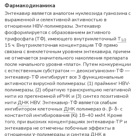
Фармакодинамика
Энтекавир является аналогом нуклеозида гуанозина с
выраженной и селективной активностью в
отношении HBV-полимеразы. Энтекавир
фосфорилируется с образованием активного
трифосфата (ТФ), имеющего внутриклеточный
T
1/2
15 ч. Внутриклеточная концентрация ТФ прямо
связана с внеклеточным уровнем энтекавира, причем
не отмечается значительного накопления препарата
после начального уровня «плато». Путем конкуренции
с естественным субстратом — деоксигуанозин-ТФ —
энтекавир-ТФ ингибирует все 3 функциональные
активности вирусной полимеразы: (1) прайминг HBV-
полимеразы, (2) обратную транскрипцию негативной
нити из прегеномной иРНК и (3) синтез позитивной
нити
ДНК
HBV. Энтекавир-ТФ является слабым
ингибитором клеточных
ДНК
полимераз α-, β- δ- с
константой ингибирования (Ki) 18–40 мкМ. Кроме
того, при высоких концентрациях энтекавира-ТР и
энтекавира не отмечены побочные эффекты в
отношении γ-полимеразы и синтеза
ДНК
в