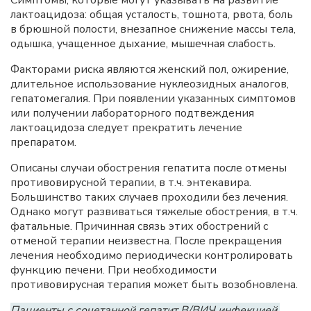
Симптомы, которые могут указывать на развитие
лактоацидоза: общая усталость, тошнота, рвота, боль
в брюшной полости, внезапное снижение массы тела,
одышка, учащенное дыхание, мышечная слабость.
Факторами риска являются женский пол, ожирение,
длительное использование нуклеозидных аналогов,
гепатомегалия. При появлении указанных симптомов
или получении лабораторного подтвеждения
лактоацидоза следует прекратить лечение
препаратом.
Описаны случаи обострения гепатита после отмены
противовирусной терапии, в т.ч. энтекавира.
Большинство таких случаев проходили без лечения.
Однако могут развиваться тяжелые обострения, в т.ч.
фатальные. Причинная связь этих обострений с
отменой терапии неизвестна. После прекращения
лечения необходимо периодически контролировать
функцию печени. При необходимости
противовирусная терапия может быть возобновлена.
Пациенты с сочетанной гепатит В/ВИЧ инфекцией.