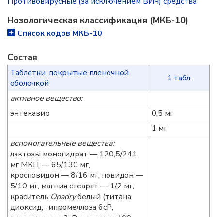
Противовирусные (за исключением ВИЧ) средства
Нозологическая классификация (МКБ-10)
Список кодов МКБ-10
Состав
Таблетки, покрытые пленочной
1 табл.
оболочкой
активное вещество:
энтекавир
0,5 мг
1 мг
вспомогательные вещества:
лактозы моногидрат — 120,5/241
мг МКЦ — 65/130 мг,
кросповидон — 8/16 мг, повидон —
5/10 мг, магния стеарат — 1/2 мг,
краситель
Opadry
белый (титана
диоксид, гипромеллоза 6сР,