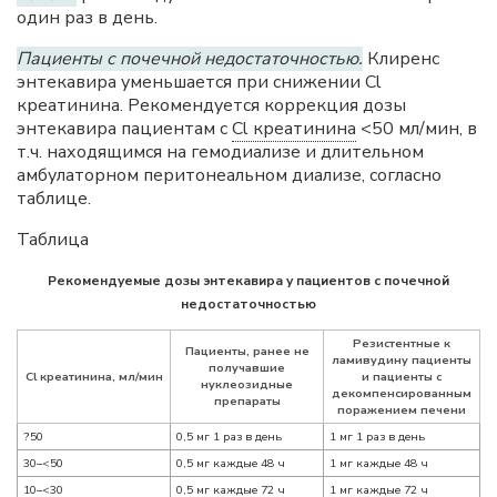
один раз в день.
Пациенты с почечной недостаточностью.
Клиренс
энтекавира уменьшается при снижении Cl
креатинина. Рекомендуется коррекция дозы
энтекавира пациентам с
Cl креатинина
<50 мл/мин, в
т.ч. находящимся на гемодиализе и длительном
амбулаторном перитонеальном диализе, согласно
таблице.
Таблица
Рекомендуемые дозы энтекавира у пациентов с почечной
недостаточностью
Резистентные к
Пациенты, ранее не
ламивудину пациенты
получавшие
Cl креатинина, мл/мин
и пациенты с
нуклеозидные
декомпенсированным
препараты
поражением печени
?50
0,5 мг 1 раз в день
1 мг 1 раз в день
30–<50
0,5 мг каждые 48 ч
1 мг каждые 48 ч
10–<30
0,5 мг каждые 72 ч
1 мг каждые 72 ч