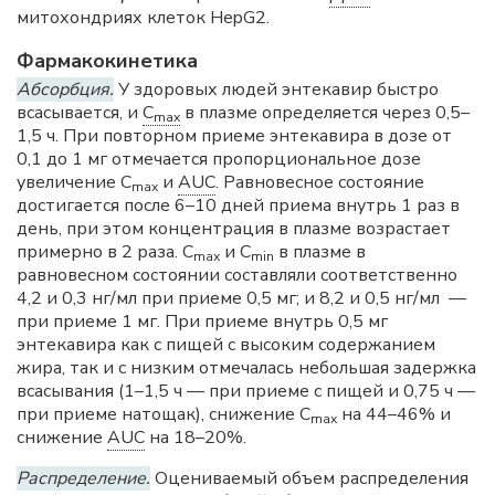
митохондриях клеток HepG2.
Фармакокинетика
Абсорбция.
У здоровых людей энтекавир быстро
всасывается, и
C
в плазме определяется через 0,5–
max
1,5 ч. При повторном приеме энтекавира в дозе от
0,1 до 1 мг отмечается пропорциональное дозе
увеличение С
и
AUC
. Равновесное состояние
mах
достигается после 6–10 дней приема внутрь 1 раз в
день, при этом концентрация в плазме возрастает
примерно в 2 раза. С
и С
в плазме в
mах
min
равновесном состоянии составляли соответственно
4,2 и 0,3 нг/мл при приеме 0,5 мг; и 8,2 и 0,5 нг/мл —
при приеме 1 мг. При приеме внутрь 0,5 мг
энтекавира как с пищей с высоким содержанием
жира, так и с низким отмечалась небольшая задержка
всасывания (1–1,5 ч — при приеме с пищей и 0,75 ч —
при приеме натощак), снижение С
на 44–46% и
mах
снижение
AUC
на 18–20%.
Распределение.
Оцениваемый объем распределения