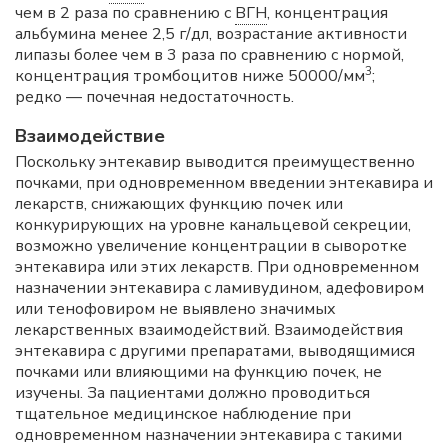
чем в 2 раза по сравнению с
ВГН
, концентрация
альбумина менее 2,5 г/дл, возрастание активности
липазы более чем в 3 раза по сравнению с нормой,
3
концентрация тромбоцитов ниже 50000/мм
;
редко — почечная недостаточность.
Взаимодействие
Поскольку энтекавир выводится преимущественно
почками, при одновременном введении энтекавира и
лекарств, снижающих функцию почек или
конкурирующих на уровне канальцевой секреции,
возможно увеличение концентрации в сыворотке
энтекавира или этих лекарств. При одновременном
назначении энтекавира с ламивудином, адефовиром
или тенофовиром не выявлено значимых
лекарственных взаимодействий. Взаимодействия
энтекавира с другими препаратами, выводящимися
почками или влияющими на функцию почек, не
изучены. За пациентами должно проводиться
тщательное медицинское наблюдение при
одновременном назначении энтекавира с такими