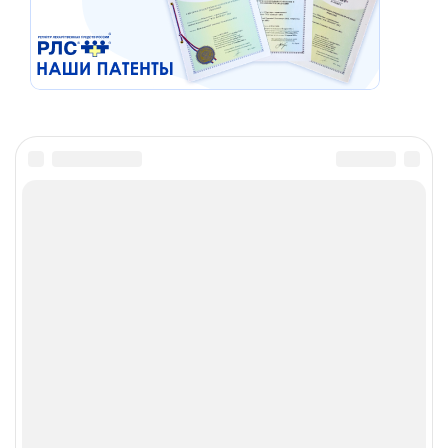
Материалы сайта предназначены исключительно для
медицинских и фармацевтических работников, носят
справочно-информационный характер и не должны
использоваться пациентами для принятия
самостоятельного решения о применении лекарственных
средств.
Запрещена передача, копирование, распространение
информации без разрешения администратора сайта, а
также коммерческое использование материалов. При
цитировании информационных материалов,
опубликованных на страницах сайта www.rlsnet.ru, ссылка
на источник информации обязательна.
Сетевое издание «Регистр лекарственных средств России