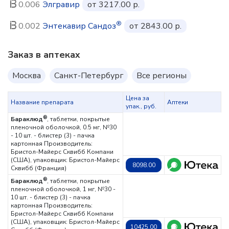
0.006
Элгравир
от 3217.00 р.
®
0.002
Энтекавир Сандоз
от 2843.00 р.
Заказ в аптеках
Москва
Санкт-Петербург
Все регионы
Цена за
Название препарата
Аптеки
упак., руб.
®
Бараклюд
, таблетки, покрытые
пленочной оболочкой, 0.5 мг, №30
- 10 шт. - блистер (3) - пачка
картонная
Производитель:
Бристол-Майерс Сквибб Компани
(США), упаковщик: Бристол-Майерс
8098.00
Сквибб (Франция)
®
Бараклюд
, таблетки, покрытые
пленочной оболочкой, 1 мг, №30 -
10 шт. - блистер (3) - пачка
картонная
Производитель:
Бристол-Майерс Сквибб Компани
(США), упаковщик: Бристол-Майерс
10425.00