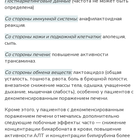
Постмаркетинговые данные
(частота не может быть
определена)
Со стороны иммунной системы:
анафилактоидная
реакция.
Со стороны кожи и подкожной клетчатки:
алопеция,
сыпь.
Со стороны печени:
повышение активности
трансаминаз.
Со стороны обмена веществ:
лактоацидоз (общая
усталость, тошнота, рвота, боль в брюшной полости,
внезапное снижение массы тела, одышка, учащенное
дыхание, мышечная слабость), особенно у пациентов с
декомпенсированным поражением печени.
Кроме этого, у пациентов с декомпенсированным
поражением печени отмечались дополнительно
следующие побочные эффекты: часто — снижение
концентрации бикарбоната в крови, повышение
активности
АЛТ
и концентрации билирубина более