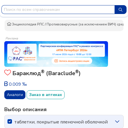
Энциклопедия РЛС
/
Противовирусные (за исключением ВИЧ) средс
Реклама
®
®
Бараклюд
(Baraclude
)
0.009 ‰
Аналоги
Заказ в аптеках
Выбор описания
таблетки, покрытые пленочной оболочкой