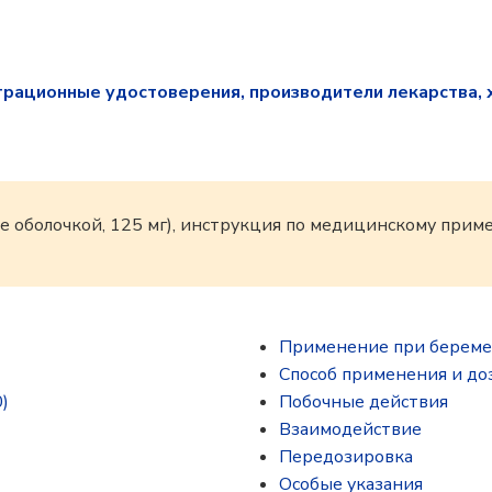
трационные удостоверения, производители лекарства, 
е оболочкой, 125 мг), инструкция по медицинскому пр
Применение при береме
Способ применения и до
)
Побочные действия
Взаимодействие
Передозировка
Особые указания