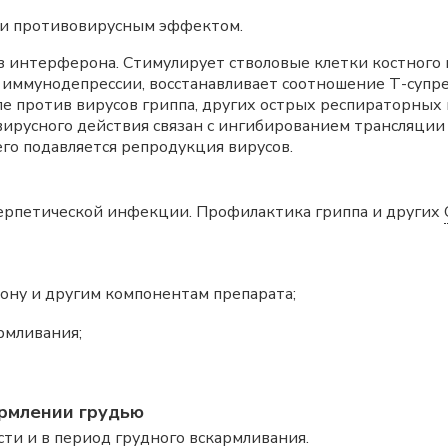
и противовирусным эффектом.
 интерферона. Стимулирует стволовые клетки костного м
 иммунодепрессии, восстанавливает соотношение Т-супр
е против вирусов гриппа, других острых респираторных
вирусного действия связан с ингибированием трансляции
го подавляется репродукция вирусов.
герпетической инфекции. Профилактика гриппа и других
ону и другим компонентам препарата;
рмливания;
рмлении грудью
ти и в период грудного вскармливания.