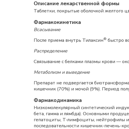
Описание лекарственной формы
Таблетки, покрытые оболочкой желтого цв
Фармакокинетика
Всасывание
®
После приема внутрь Тилаксин
быстро вс
Распределение
Связывание с белками плазмы крови — ок
Метаболизм и выведение
Препарат не подвергается биотрансформа
кишечник (70%) и мочой (9%). Период пол
Фармакодинамика
Низкомолекулярный синтетический индук
бета, гамма и лямбда). Основными продуц
гепатоциты, Т‑лимфоциты, нейтрофилы и
последовательности кишечник-печень-кров