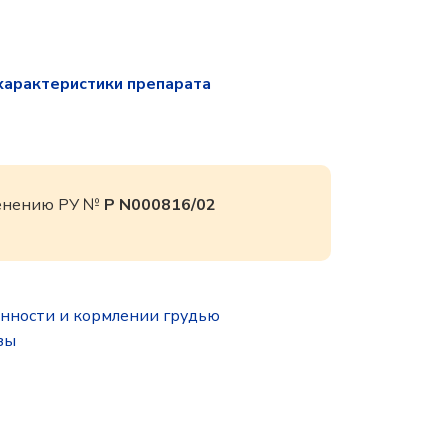
характеристики препарата
именению РУ №
Р N000816/02
нности и кормлении грудью
зы