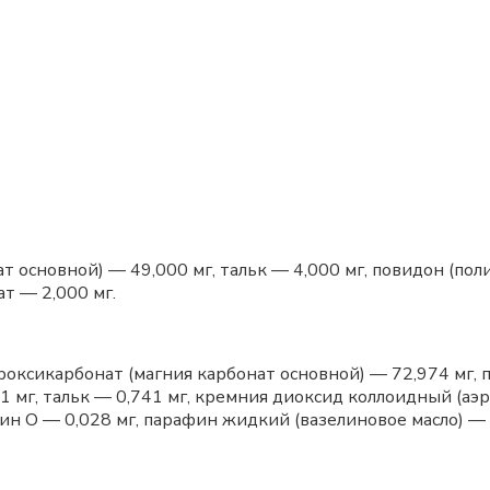
т основной) — 49,000 мг, тальк — 4,000 мг, повидон (
т — 2,000 мг.
идроксикарбонат (магния карбонат основной) — 72,974 мг
г, тальк — 0,741 мг, кремния диоксид коллоидный (аэрос
лин О — 0,028 мг, парафин жидкий (вазелиновое масло) 