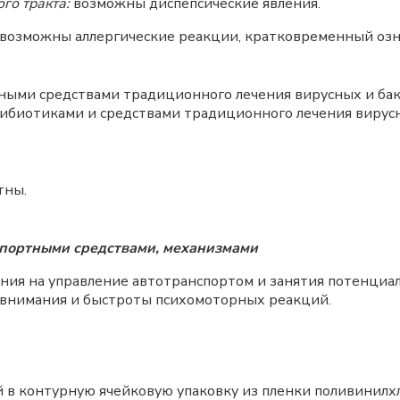
го тракта:
возможны диспепсические явления.
возможны аллергические реакции, кратковременный озн
ными средствами традиционного лечения вирусных и ба
тибиотиками и средствами традиционного лечения вирус
тны.
спортными средствами, механизмами
ния на управление автотранспортом и занятия потенциа
нимания и быстроты психомоторных реакций.
ой в контурную ячейковую упаковку из пленки поливини