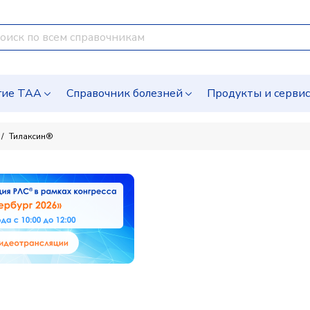
гие ТАА
Справочник болезней
Продукты и серви
Тилаксин®