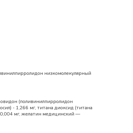
поливинилпирролидон низкомолекулярный
, повидон (поливинилпирролидон
ил) - 1,266 мг, титана диоксид (титана
— 0,004 мг, желатин медицинский —