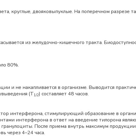
ета, круглые, двояковыпуклые. На поперечном разрезе т
асывается из желудочно-кишечного тракта. Биодоступнос
оло 80%.
ции и не накапливается в организме. Выводится практич
увыведения (
T
) составляет 48 часов.
1/2
тор интерферона, стимулирующий образование в организ
ентами интерферона в ответ на введение тилорона являю
 гранулоциты. После приема внутрь максимум продукции
ь через 4–24 часа.