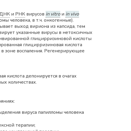
ДНК
и
РНК
вирусов
in vitro
и
in vivo
омы человека, в т.ч. онкогенные).
вает выход вириона из капсида, тем
вирует указанные вирусы в нетоксичных
тивированной глицирризиновой кислоты
ированная глицирризиновая кислота
 в зоне воспаления. Регенерирующее
я кислота депонируется в очагах
ых количествах.
ояниях:
выделения вируса папилломы человека
ексной терапии;