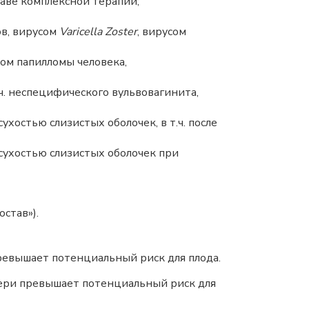
аве комплексной терапии;
ов, вирусом
Varicella Zoster
, вирусом
ом папилломы человека,
. неспецифического вульвовагинита,
остью слизистых оболочек, в т.ч. после
сухостью слизистых оболочек при
став»).
ревышает потенциальный риск для плода.
тери превышает потенциальный риск для