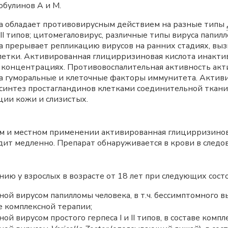
булинов А и М.
а обладает противовирусным действием на разные типы
и II типов; цитомегаловирус, различные типы вируса папилл
 прерывает репликацию вирусов на ранних стадиях, вызы
клетки. Активированная глицирризиновая кислота инакти
концентрациях. Противовоспалительная активность ак
а гуморальные и клеточные факторы иммунитета. Актив
синтез простагландинов клетками соединительной ткани
ции кожи и слизистых.
 и местном применении активированная глицирризинова
ит медленно. Препарат обнаруживается в крови в следов
ию у взрослых в возрасте от 18 лет при следующих сост
ой вирусом папилломы человека, в т.ч. бессимптомного 
е комплексной терапии;
й вирусом простого герпеса I и II типов, в составе компл