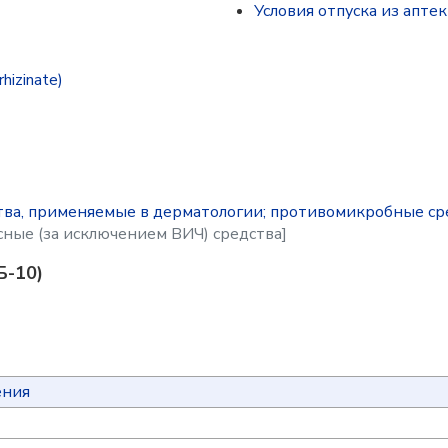
Условия отпуска из аптек
izinate)
ва, применяемые в дерматологии; противомикробные сре
ные (за исключением ВИЧ) средства]
Б-10)
ения