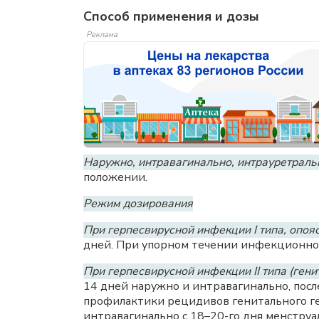
Способ применения и дозы
Реклама
Наружно, интравагинально, интрауретраль
положении.
Режим дозирования
При герпесвирусной инфекции I типа, оп
дней. При упорном течении инфекционного
При герпесвирусной инфекции II типа (ген
14 дней наружно и интравагинально, посл
профилактики рецидивов генитального г
интравагинально с 18–20-го дня менструал