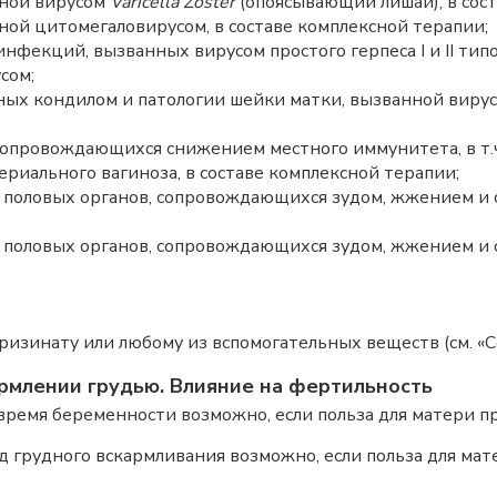
нной вирусом
Varicella Zoster
(опоясывающий лишай), в сост
ой цитомегаловирусом, в составе комплексной терапии;
фекций, вызванных вирусом простого герпеса I и II тип
сом;
ых кондилом и патологии шейки матки, вызванной вирус
сопровождающихся снижением местного иммунитета, в т.ч
риального вагиноза, в составе комплексной терапии;
половых органов, сопровождающихся зудом, жжением и сух
 половых органов, сопровождающихся зудом, жжением и 
изинату или любому из вспомогательных веществ (см. «Со
рмлении грудью. Влияние на фертильность
ремя беременности возможно, если польза для матери п
 грудного вскармливания возможно, если польза для ма