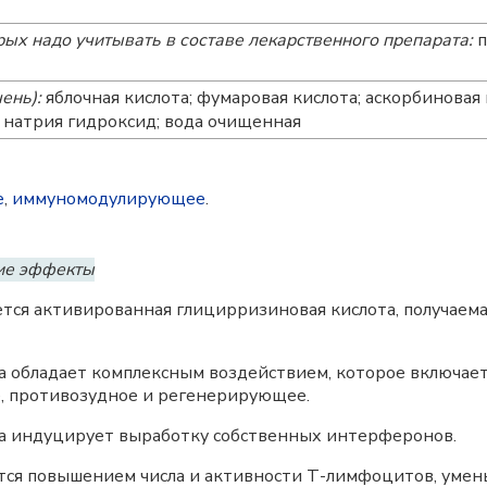
ых надо учитывать в составе лекарственного препарата:
п
ень):
яблочная кислота; фумаровая кислота; аскорбиновая 
; натрия гидроксид; вода очищенная
е
,
иммуномодулирующее
.
ие эффекты
ся активированная глицирризиновая кислота, получаема
а обладает комплексным воздействием, которое включа
, противозудное и регенерирующее.
а индуцирует выработку собственных интерферонов.
ся повышением числа и активности Т-лимфоцитов, уме