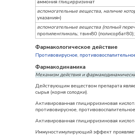
аммония глицирризинат
вспомогательные вещества, наличие котор
указания»)
вспомогательные вещества (полный переч
пропиленгликоль; твин80 (полисорбат80)
Фармакологическое действие
Противовирусное
,
противовоспалительно
Фармакодинамика
Механизм действия и фармакодинамическ
Действующим веществом препарата являет
сырья (корня солодки).
Активированная глицирризиновая кислот
противовирусное, противовоспалительное
Активированная глицирризиновая кислот
Иммуностимулирующий эффект проявляет