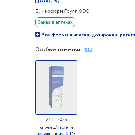
0.007 ‰
Биннофарм Групп ООО
Заказ в аптеках
Все формы выпуска, дозировки, регис
Особые отметки:
24.11.2025
спрей д/местн. и
наружн. прим. 0.1%,