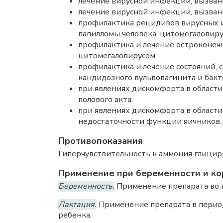
лечение вирусной инфекции, вызва
лечение вирусной инфекции, вызванн
профилактика рецидивов вирусных ин
папилломы человека, цитомегаловиру
профилактика и лечение остроконечн
цитомегаловирусом;
профилактика и лечение состояний, 
кандидозного вульвовагинита и бакте
при явлениях дискомфорта в области 
полового акта;
при явлениях дискомфорта в области
недостаточности функции яичников.
Противопоказания
Гиперчувствительность к аммония глицирр
Применение при беременности и ко
Беременность.
Применение препарата во в
Лактация.
Применение препарата в период
ребенка.