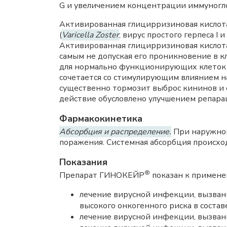
G и увеличением концентрации иммуногло
Активированная глицирризиновая кислот
(
Varicella Zoster
; вирус простого герпеса I 
Активированная глицирризиновая кислота
самым не допуская его проникновение в 
для нормально функционирующих клеток 
сочетается со стимулирующим влиянием н
существенно тормозит выброс кининов и 
действие обусловлено улучшением репара
Фармакокинетика
Абсорбция и распределение.
При наружном
поражения. Системная абсорбция происход
Показания
®
Препарат ГИНОКЕЙР
показан к применен
лечение вирусной инфекции, вызванн
высокого онкогенного риска в состав
лечение вирусной инфекции, вызванно