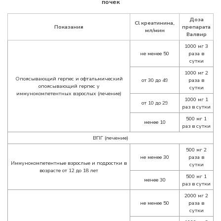
почек
Доза
Cl креатинина,
Показания
препарата
мл/мин
Валвир
1000 мг 3
не менее 50
раза в
сутки
1000 мг 2
Опоясывающий герпес и офтальмический
от 30 до 49
раза в
опоясывающий герпес у
сутки
иммунокомпетентных взрослых (лечение)
1000 мг 1
от 10 до 29
раз в сутки
500 мг 1
менее 10
раз в сутки
ВПГ (лечение)
500 мг 2
не менее 30
раза в
Иммунокомпетентные взрослые и подростки в
сутки
возрасте от 12 до 18 лет
500 мг 1
менее 30
раз в сутки
2000 мг 2
не менее 50
раза в
сутки