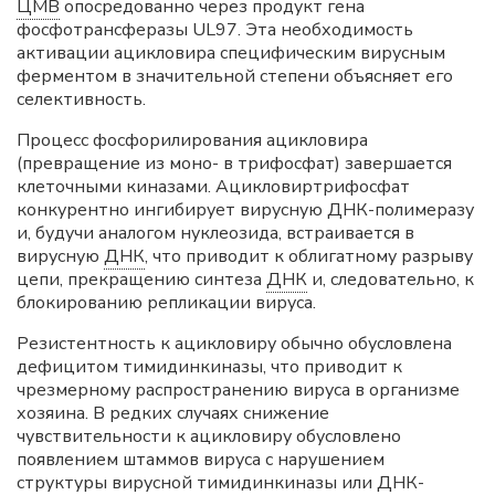
ЦМВ
опосредованно через продукт гена
фосфотрансферазы UL97. Эта необходимость
активации ацикловира специфическим вирусным
ферментом в значительной степени объясняет его
селективность.
Процесс фосфорилирования ацикловира
(превращение из моно- в трифосфат) завершается
клеточными киназами. Ацикловиртрифосфат
конкурентно ингибирует вирусную ДНК-полимеразу
и, будучи аналогом нуклеозида, встраивается в
вирусную
ДНК
, что приводит к облигатному разрыву
цепи, прекращению синтеза
ДНК
и, следовательно, к
блокированию репликации вируса.
Резистентность к ацикловиру обычно обусловлена
дефицитом тимидинкиназы, что приводит к
чрезмерному распространению вируса в организме
хозяина. В редких случаях снижение
чувствительности к ацикловиру обусловлено
появлением штаммов вируса с нарушением
структуры вирусной тимидинкиназы или ДНК-