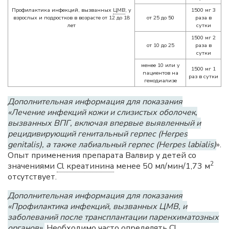
Профилактика инфекций, вызванных
ЦМВ
, у
1500 мг 3
взрослых и подростков в возрасте от 12 до 18
от 25 до 50
раза в
лет
сутки
1500 мг 2
от 10 до 25
раза в
сутки
менее 10 или у
1500 мг 1
пациентов на
раз в сутки
гемодиализе
Дополнительная информация для показания
«Лечение инфекций кожи и слизистых оболочек,
вызванных ВПГ, включая впервые выявленный и
рецидивирующий генитальный герпес (Herpes
genitalis), а также лабиальный герпес (Herpes labialis)
».
Опыт применения препарата Валвир у детей со
2
значениями
Cl креатинина
менее 50 мл/мин/1,73 м
отсутствует.
Дополнительная информация для показания
«Профилактика инфекций, вызванных
ЦМВ
, и
заболеваний после трансплантации паренхиматозных
органов».
Необходимо часто определять
Cl