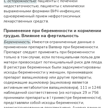
С осторожностью:
пациенты с почечной
недостаточностью; пациенты с клинически
выраженными формами ВИЧ-инфекции;
одновременный прием нефротоксичных
лекарственных средств.
Применение при беременности и кормлении
грудью. Влияние на фертильность
Беременность.
Имеются ограниченные данные о
применении препарата Валвир при беременности.
Препарат следует применять при беременности
только в том случае, если потенциальная польза для
матери превосходит потенциальный риск для плода.
В регистрах беременных были задокументированы
исходы беременности у женщин, принимавших
препарат валацикловир или другие препараты,
содержащие ацикловир (ацикловир является
активным метаболитом валацикловира), 111 и 1246
наблюдений соответственно (из которых 29 и 756
принимали препараты в I триместре беременности),
представляли собой исходы беременности,
зарегистрированные проспективно. Анализ данных,