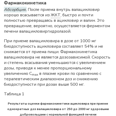
Фармакокинетика
Абсорбция.
После приема внутрь валацикловир
хорошо всасывается из
ЖКТ
, быстро и почти
полностью превращаясь в ацикловир и валин. Это
превращение, вероятно, осуществляется ферментом
печени валацикловиргидролазой.
При приеме валацикловира в дозе от 1000 мг
биодоступность ацикловира составляет 54% и не
снижается от приема пищи. Фармакокинетика
валацикловира не является дозозависимой. Скорость
и степень всасывания уменьшаются с увеличением
дозы, приводя к менее пропорциональному
увеличению С
в плазме крови по сравнению с
maх
терапевтическим диапазоном доз и снижению
биодоступности при дозах выше 500 мг.
Таблица 1
Результаты оценки фармакокинетики ацикловира при приеме
однократных доз валацикловира от 250 до 2000 мг здоровыми
добровольцами с нормальной функцией печени