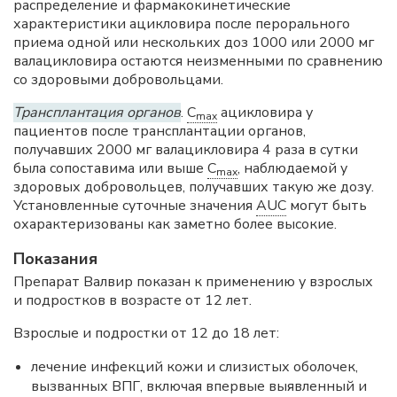
распределение и фармакокинетические
характеристики ацикловира после перорального
приема одной или нескольких доз 1000 или 2000 мг
валацикловира остаются неизменными по сравнению
со здоровыми добровольцами.
Трансплантация органов
.
C
ацикловира у
max
пациентов после трансплантации органов,
получавших 2000 мг валацикловира 4 раза в сутки
была сопоставима или выше
C
, наблюдаемой у
max
здоровых добровольцев, получавших такую же дозу.
Установленные суточные значения
AUC
могут быть
охарактеризованы как заметно более высокие.
Показания
Препарат Валвир показан к применению у взрослых
и подростков в возрасте от 12 лет.
Взрослые и подростки от 12 до 18 лет:
лечение инфекций кожи и слизистых оболочек,
вызванных ВПГ, включая впервые выявленный и