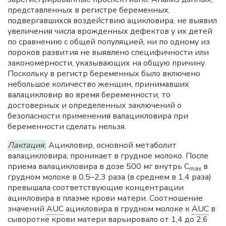
представленных в регистре беременных,
подвергавшихся воздействию ацикловира, не выявил
увеличения числа врожденных дефектов у их детей
по сравнению с общей популяцией, ни по одному из
пороков развития не выявлено специфичности или
закономерности, указывающих на общую причину.
Поскольку в регистр беременных было включено
небольшое количество женщин, принимавших
валацикловир во время беременности, то
достоверных и определенных заключений о
безопасности применения валацикловира при
беременности сделать нельзя.
Лактация.
Ацикловир, основной метаболит
валацикловира, проникает в грудное молоко. После
приема валацикловира в дозе 500 мг внутрь С
в
mах
грудном молоке в 0,5–2,3 раза (в среднем в 1,4 раза)
превышала соответствующие концентрации
ацикловира в плазме крови матери. Соотношение
значений
AUC
ацикловира в грудном молоке к
AUC
в
сыворотке крови матери варьировало от 1,4 до 2,6