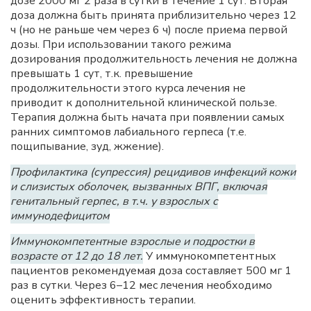
дозе 2000 мг 2 раза в сутки в течение 1 сут. Вторая
доза должна быть принята приблизительно через 12
ч (но не раньше чем через 6 ч) после приема первой
дозы. При использовании такого режима
дозирования продолжительность лечения не должна
превышать 1 сут, т.к. превышение
продолжительности этого курса лечения не
приводит к дополнительной клинической пользе.
Терапия должна быть начата при появлении самых
ранних симптомов лабиального герпеса (т.е.
пощипывание, зуд, жжение).
Профилактика (супрессия) рецидивов инфекций кожи
и слизистых оболочек, вызванных ВПГ, включая
генитальный герпес, в т.ч. у взрослых с
иммунодефицитом
Иммунокомпетентные взрослые и подростки в
возрасте от 12 до 18 лет.
У иммунокомпетентных
пациентов рекомендуемая доза составляет 500 мг 1
раз в сутки. Через 6–12 мес лечения необходимо
оценить эффективность терапии.