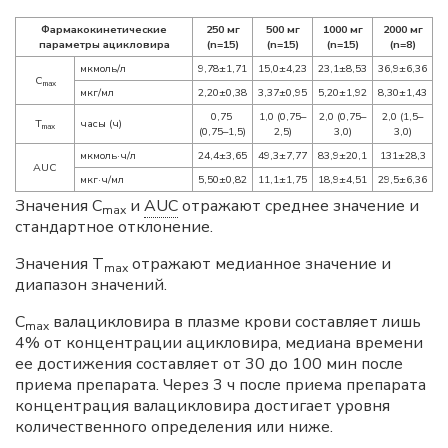
Фармакокинетические
250
мг
500
мг
1000
мг
2000
мг
параметры ацикловира
(n=15)
(n=15)
(n=15)
(n=8)
мкмоль/л
9,78±1,71
15,0±4,23
23,1±8,53
36,9±6,36
C
max
мкг/мл
2,20±0,38
3,37±0,95
5,20±1,92
8,30±1,43
0,75
1,0 (0,75–
2,0 (0,75–
2,0 (1,5–
T
часы (ч)
max
(0,75–1,5)
2,5)
3,0)
3,0)
мкмоль·ч/л
24,4±3,65
49,3±7,77
83,9±20,1
131±28,3
AUC
мкг·ч/мл
5,50±0,82
11,1±1,75
18,9±4,51
29,5±6,36
Значения С
и
AUC
отражают среднее значение и
mах
стандартное отклонение.
Значения Т
отражают медианное значение и
mах
диапазон значений.
C
валацикловира в плазме крови составляет лишь
max
4% от концентрации ацикловира, медиана времени
ее достижения составляет от 30 до 100 мин после
приема препарата. Через 3 ч после приема препарата
концентрация валацикловира достигает уровня
количественного определения или ниже.