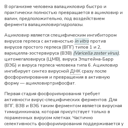
В организме человека валацикловир быстро и
практически полностью превращается в ацикловир и
валин, предположительно, под воздействием
фермента валацикловиргидролазы.
Ацикловир является специфическим ингибитором
вирусов герпеса с активностью
in vitro
против
вирусов простого герпеса (ВПГ) типов 1 и 2,
варицелла-зостервируса (ВЗВ)
(Varicella zoster virus)
,
цитомегаловируса (ЦМВ), вируса Эпштейна-Барр
(ВЭБ) и вируса герпеса человека типа 6. Ацикловир
ингибирует синтез вирусной
ДНК
сразу после
фосфорилирования и превращения в активную
форму — ацикловиртрифосфат.
Первая стадия фосфорилирования требует
активности вирус-специфических ферментов. Для
ВПГ, ВЗВ и ВЭБ таким ферментом является вирусная
тимидинкиназа, которая присутствует только в
пораженных вирусом клетках. Частично
селективность фосфорилирования поддерживается у