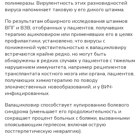
полимеразы. Вирулентность этих разновидностей
вируса напоминает таковую у его дикого штамма.
По результатам обширного исследования штаммов
ВПГ и ВЗВ, отобранных у пациентов, получавших
терапию ацикловиром или применявших его в целях
профилактики, установлено, что вирусы с
пониженной чувствительностью к валацикловиру
встречаются крайне редко, но могут быть
обнаружены в редких случаях у пациентов с тяжелым
нарушением иммунитета, например реципиентов
трансплантата костного мозга или органа, пациентов,
получающих химиотерапию по поводу
злокачественных новообразований, и у ВИЧ-
инфицированных.
Валацикловир способствует купированию болевого
синдрома (уменьшает его продолжительность и
сокращает процент больных с болями, вызванными
опоясывающим герпесом, включая острую
постгерпетическую невралгию).