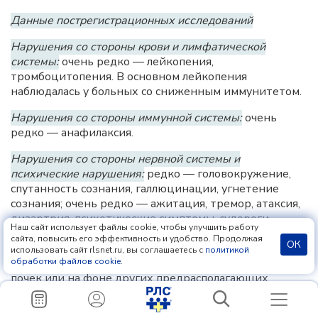
Данные пострегистрационных исследований
Нарушения со стороны крови и лимфатической
системы:
очень редко — лейкопения,
тромбоцитопения. В основном лейкопения
наблюдалась у больных со сниженным иммунитетом.
Нарушения со стороны иммунной системы:
очень
редко — анафилаксия.
Нарушения со стороны нервной системы и
психические нарушения:
редко — головокружение,
спутанность сознания, галлюцинации, угнетение
сознания; очень редко — ажитация, тремор, атаксия,
дизартрия, психотические симптомы, судороги,
Наш сайт использует файлы cookie, чтобы улучшить работу
энцефалопатия, кома. Перечисленные выше
сайта, повысить его эффективность и удобство. Продолжая
ОК
симптомы, в основном, обратимы и обычно
использовать сайт rlsnet.ru, вы соглашаетесь с
политикой
обработки файлов cookie
.
наблюдаются у пациентов с нарушением функции
почек или на фоне других предрасполагающих
состояний. У взрослых пациентов с
трансплантированным органом, получающих высокие