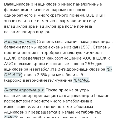
Валацикловир и ацикловир имеют аналогичные
фармакокинетические параметры после
однократного и многократного приема. ВЗВ и ВПГ
значительно не изменяют фармакокинетику
валацикловира и ацикловира после приема
валацикловира внутрь.
Распределение.
Степень связывания валацикловира с
белками плазмы крови очень низкая (15%). Степень
проникновения в цереброспинальную жидкость
(ЦСЖ) определяется как соотношение
AUC
в ЦСЖ к
AUC
в плазме крови и составляет около 25% для
ацикловира и метаболита 8-гидроксиацикловира
(8-
OH-ACV)
; около 2,5% для метаболита 9-
(карбоксиметокси)метил-гуанина
(CMMG)
.
Биотрансформация.
После приема внутрь
валацикловир превращается в ацикловир и L-валин
посредством пресистемного метаболизма в
кишечнике и/или печеночного метаболизма.
Ацикловир превращается в малые метаболиты:
CMMG
под воздействием этилового спирта и