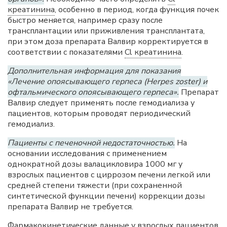
креатинина
, особенно в период, когда функция почек
быстро меняется, например сразу после
трансплантации или приживления трансплантата,
при этом доза препарата Валвир корректируется в
соответствии с показателями
Cl креатинина
.
Дополнительная информация для показания
«Лечение опоясывающего герпеса (Herpes zoster) и
офтальмического опоясывающего герпеса».
Препарат
Валвир следует применять после гемодиализа у
пациентов, которым проводят периодический
гемодиализ.
Пациенты с печеночной недостаточностью.
На
основании исследования с применением
однократной дозы валацикловира 1000 мг у
взрослых пациентов с циррозом печени легкой или
средней степени тяжести (при сохраненной
синтетической функции печени) коррекции дозы
препарата Валвир не требуется.
Фармакокинетические данные у взрослых пациентов