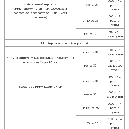
1000 мг 2
Лабиальный герпес у
от 30 до 49
раза в
иммунонекомпетентных взрослых и
сутки
подростков в возрасте от 12 до 18 лет
500 мг 2
(лечение)
от 10 до 29
раза в
сутки
500 мг 1
менее 10
раз в сутки
ВПГ (профилактика (супрессия)
500 мг 1
не менее 30
раз в сутки
Иммунокомпетентные взрослые и подростки в
500 мг 1
возрасте от 12 до 18 лет
менее 30
раз в двое
суток
500 мг 2
не менее 30
раза в
сутки
Взрослые с иммунодефицитом
500 мг 1
менее 30
раз в сутки
2000 мг 4
не менее 75
раза в
сутки
1500 мг 4
от 50 до 75
раза в
сутки