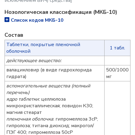
исключением ВИЧ) средства]
Нозологическая классификация (МКБ-10)
Список кодов МКБ-10
Состав
Таблетки, покрытые пленочной
1 табл.
оболочкой
действующее вещество:
валацикловир (в виде гидрохлорида
500/1000
гидрата)
мг
вспомогательные вещества (полный
перечень)
ядро таблетки:
целлюлоза
микрокристаллическая; повидон К30;
магния стеарат
пленочная оболочка
: гипромеллоза 3сР;
гипролоза; титана диоксид; макрогол/
ПЭГ 400; гипромеллоза 50сР