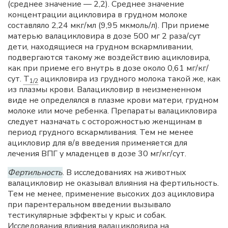
(среднее значение — 2,2). Среднее значение
концентрации ацикловира в грудном молоке
составляло 2,24 мкг/мл (9,95 мкмоль/л). При приеме
матерью валацикловира в дозе 500 мг 2 раза/сут
дети, находящиеся на грудном вскармливании,
подвергаются такому же воздействию ацикловира,
как при приеме его внутрь в дозе около 0,61 мг/кг/
сут.
T
ацикловира из грудного молока такой же, как
1/2
из плазмы крови. Валацикловир в неизмененном
виде не определялся в плазме крови матери, грудном
молоке или моче ребенка. Препараты валацикловира
следует назначать с осторожностью женщинам в
период грудного вскармливания. Тем не менее
ацикловир для в/в введения применяется для
лечения ВПГ у младенцев в дозе 30 мг/кг/сут.
Фертильность
. В исследованиях на животных
валацикловир не оказывал влияния на фертильность.
Тем не менее, применение высоких доз ацикловира
при парентеральном введении вызывало
тестикулярные эффекты у крыс и собак.
Исследования влияния валацикловира на