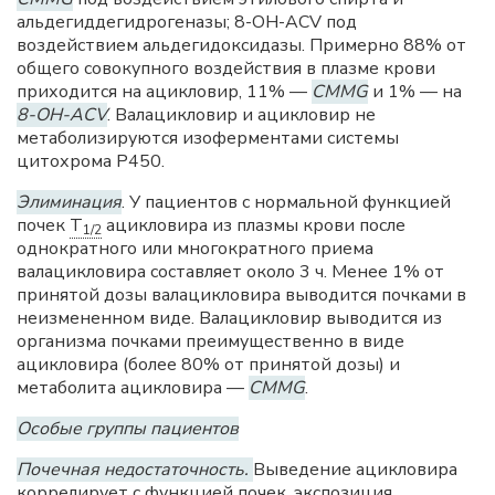
альдегиддегидрогеназы; 8-ОН-ACV под
воздействием альдегидоксидазы. Примерно 88% от
общего совокупного воздействия в плазме крови
приходится на ацикловир, 11% —
CMMG
и 1% — на
8-OH-ACV
. Валацикловир и ацикловир не
метаболизируются изоферментами системы
цитохрома Р450.
Элиминация
. У пациентов с нормальной функцией
почек
T
ацикловира из плазмы крови после
1/2
однократного или многократного приема
валацикловира составляет около 3 ч. Менее 1% от
принятой дозы валацикловира выводится почками в
неизмененном виде. Валацикловир выводится из
организма почками преимущественно в виде
ацикловира (более 80% от принятой дозы) и
метаболита ацикловира —
CMMG
.
Особые группы пациентов
Почечная недостаточность.
Выведение ацикловира
коррелирует с функцией почек, экспозиция