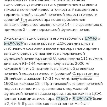
ацикловира увеличивается с увеличением степени
тяжести почечной недостаточности. У пациентов с
терминальной стадией почечной недостаточности
средний
T
ацикловира после применения
1/2
валацикловира составляет около 14 ч по сравнению с
примерно 3 ч при нормальной функции почек.
Экспозиция ацикловира и его метаболитов
CMMG
и
8-OH-ACV
в плазме крови и ЦСЖ оценивались в
стабильном состоянии после многократного приема
валацикловира у 6 пациентов с нормальной
функцией почек (средний
Cl креатинина
111 мл/мин,
диапазон 91–144 мл/мин), получавших 2000 мг
каждые 6 ч, и у 3 пациентов с тяжелой степенью
почечной недостаточности (средний
Cl креатинина
26 мл/мин, диапазон 17–31 мл/мин), получавших
1500 мг каждые 12 ч. При тяжелой степени почечной
недостаточности по сравнению с нормальной
функцией почек в плазме крови, так же как и в ЦСЖ,
концентрации ацикловира,
CMMG
и
8-OH-ACV
были
в 2, 4 и 5–6 раз выше соответственно. Не было