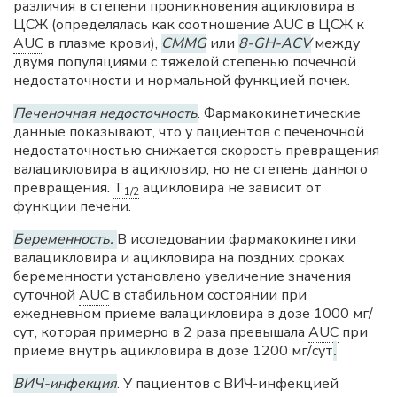
различия в степени проникновения ацикловира в
ЦСЖ (определялась как соотношение
AUC
в ЦСЖ к
AUC
в плазме крови),
CMMG
или
8-GH-ACV
между
двумя популяциями с тяжелой степенью почечной
недостаточности и нормальной функцией почек.
Печеночная недосточность
. Фармакокинетические
данные показывают, что у пациентов с печеночной
недостаточностью снижается скорость превращения
валацикловира в ацикловир, но не степень данного
превращения.
T
ацикловира не зависит от
1/2
функции печени.
Беременность.
В исследовании фармакокинетики
валацикловира и ацикловира на поздних сроках
беременности установлено увеличение значения
суточной
AUC
в стабильном состоянии при
ежедневном приеме валацикловира в дозе 1000 мг/
сут, которая примерно в 2 раза превышала
AUC
при
приеме внутрь ацикловира в дозе 1200 мг/сут
.
ВИЧ-инфекция
. У пациентов с ВИЧ-инфекцией