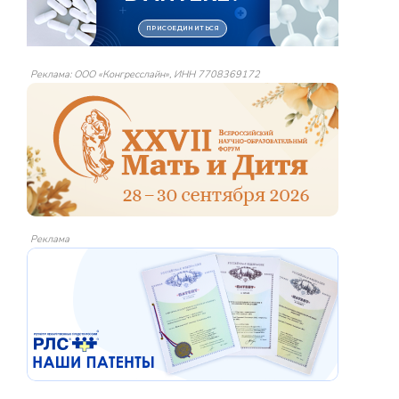
Реклама: ООО «Конгресслайн», ИНН 7708369172
Реклама