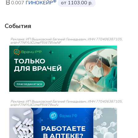
®
0.007
ГИНОКЕЙР
от 1103.00 р.
События
Реклама: ИП Вышковский Евгений Геннадьевич, ИНН 770406387105,
erid=F7NfYUJCUneP5W78VwNF
Реклама: ИП Вышковский Евгений Геннадьевич, ИНН 770406387105,
erid=F7NfYUJCUneP5W79xufv