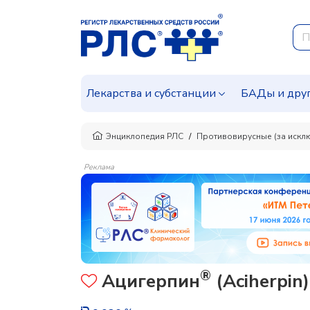
Лекарства и субстанции
БАДы и дру
Энциклопедия РЛС
Противовирусные (за искл
Реклама
®
Ацигерпин
(Aciherpin)