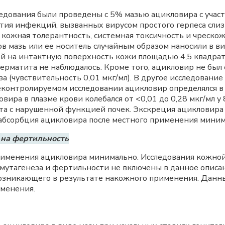
едования были проведены с 5% мазью ацикловира с участ
ия инфекций, вызванных вирусом простого герпеса слизи
кожная толерантность, системная токсичность и чрескож
в мазь или ее носитель случайным образом наносили в ви
дней на интактную поверхность кожи площадью 4,5 квадр
ерматита не наблюдалось. Кроме того, ацикловир не был
(чувствительность 0,01 мкг/мл). В другое исследование
еконтролируемом исследовании ацикловир определялся в 
вира в плазме крови колебался от <0,01 до 0,28 мкг/мл 
ента с нарушенной функцией почек. Экскреция ацикловира
 абсорбция ацикловира после местного применения миним
 на фертильность
рименения ацикловира минимально. Исследования кожной
 мутагенеза и фертильности не включены в данное описа
озникающего в результате накожного применения. Данны
именения.