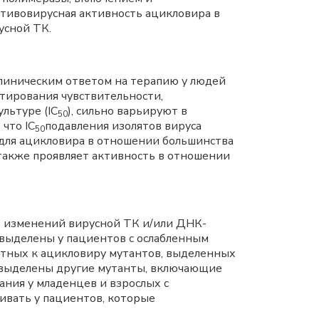
тивовирусная активность ацикловира в
усной ТК.
линическим ответом на терапию у людей
стирования чувствительности,
льтуре (IC
), сильно варьируют в
50
что IC
подавления изолятов вируса
50
для ацикловира в отношении большинства
 также проявляет активность в отношении
х изменений вирусной ТК и/или ДНК-
выделены у пациентов с ослабленным
нтных к ацикловиру мутантов, выделенных
и выделены другие мутанты, включающие
ния у младенцев и взрослых с
ивать у пациентов, которые