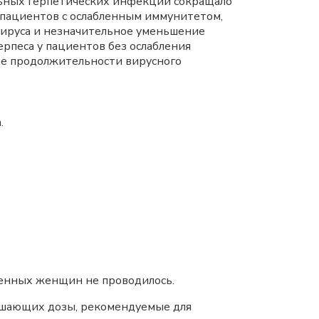
льных герпетических инфекций сокращало
м пациентов с ослабленным иммунитетом,
вируса и незначительное уменьшение
рпеса у пациентов без ослабления
ие продолжительности вирусного
.
енных женщин не проводилось.
вышающих дозы, рекомендуемые для