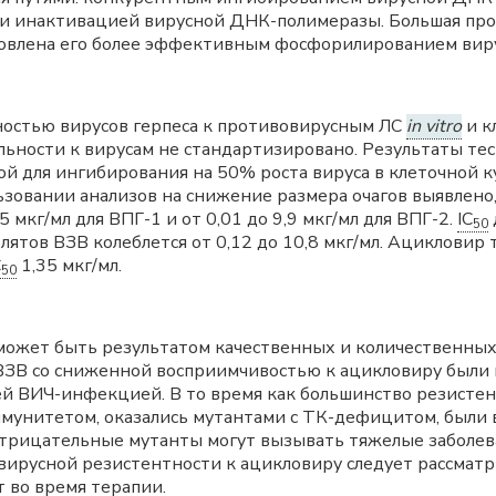
и инактивацией вирусной ДНК-полимеразы. Большая про
ловлена его более эффективным фосфорилированием вир
ностью вирусов герпеса к противовирусным ЛС
in vitro
и к
ельности к вирусам не стандартизировано. Результаты те
 для ингибирования на 50% роста вируса в клеточной ку
ьзовании анализов на снижение размера очагов выявлено, 
5 мкг/мл для ВПГ-1 и от 0,01 до 9,9 мкг/мл для ВПГ-2.
IC
50
ятов ВЗВ колеблется от 0,12 до 10,8 мкг/мл. Ацикловир
C
1,35 мкг/мл.
50
может быть результатом качественных и количественны
ВЗВ со сниженной восприимчивостью к ацикловиру были 
й ВИЧ-инфекцией. В то время как большинство резисте
иммунитетом, оказались мутантами с ТК-дефицитом, был
трицательные мутанты могут вызывать тяжелые заболева
ирусной резистентности к ацикловиру следует рассматр
 во время терапии.