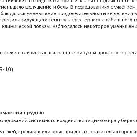
 ацикловира в виде мази при начальных стадиях генита
уменьшало шелушение и боль. В исследованиях с участие
наблюдалось уменьшение продолжительности выделения 
 рецидивирующего генитального герпеса и лабильного ге
 клинической пользы, наблюдалось некоторое уменьшен
 кожи и слизистых, вызванные вирусом простого герпеса
Б-10)
рмлении грудью
следований системного воздействия ацикловира у берем
 мышей, кроликов или крыс при дозах, значительно пре