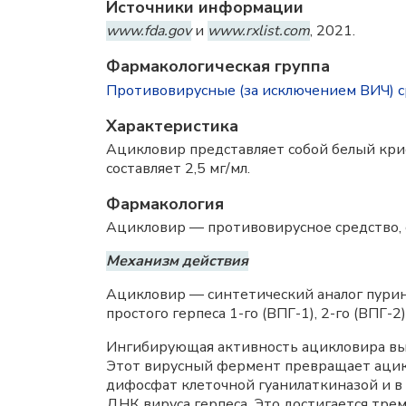
Источники информации
www.fda.gov
и
www.rxlist.com
, 2021.
Фармакологическая группа
Противовирусные (за исключением ВИЧ) с
Характеристика
Ацикловир представляет собой белый крис
составляет 2,5 мг/мл.
Фармакология
Ацикловир — противовирусное средство, 
Механизм действия
Ацикловир — синтетический аналог пур
простого герпеса 1-го (ВПГ-1), 2-го (ВПГ-2
Ингибирующая активность ацикловира выс
Этот вирусный фермент превращает ацик
дифосфат клеточной гуанилаткиназой и 
ДНК
вируса герпеса. Это достигается тр