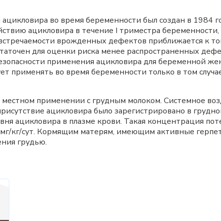
цикловира во время беременности был создан в 1984 год
ствию ацикловира в течение I триместра беременности, 
встречаемости врожденных дефектов приближается к той,
аточен для оценки риска менее распространенных дефек
езопасности применения ацикловира для беременной ж
ет применять во время беременности только в том случа
и местном применении с грудным молоком. Системное во
присутствие ацикловира было зарегистрировано в грудно
уровня ацикловира в плазме крови. Такая концентрация п
3 мг/кг/сут. Кормящим матерям, имеющим активные герпе
ения грудью.