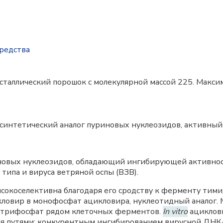
редства
таллический порошок с молекулярной массой 225. Максим
синтетический аналог пуриновых нуклеозидов, активный 
иновых нуклеозидов, обладающий ингибирующей активн
) типа и вируса ветряной оспы (ВЗВ).
окоселективна благодаря его сродству к ферменту тими
ловир в монофосфат ацикловира, нуклеотидный аналог. 
в трифосфат рядом клеточных ферментов.
In vitro
ациклов
емя путями: конкурентным ингибированием вирусной ДНК