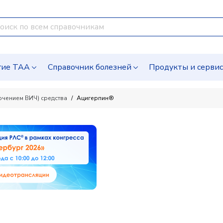
гие ТАА
Справочник болезней
Продукты и серви
ючением ВИЧ) средства
Ацигерпин®