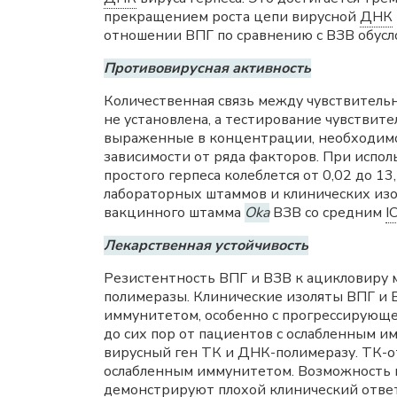
прекращением роста цепи вирусной
ДНК
отношении ВПГ по сравнению с ВЗВ обус
Противовирусная активность
Количественная связь между чувствитель
не установлена, а тестирование чувствит
выраженные в концентрации, необходимой
зависимости от ряда факторов. При испол
простого герпеса колеблется от 0,02 до 13,
лабораторных штаммов и клинических изол
вакцинного штамма
Oka
ВЗВ со средним
I
Лекарственная устойчивость
Резистентность ВПГ и ВЗВ к ацикловиру 
полимеразы. Клинические изоляты ВПГ и 
иммунитетом, особенно с прогрессирующе
до сих пор от пациентов с ослабленным 
вирусный ген ТК и ДНК-полимеразу. ТК-о
ослабленным иммунитетом. Возможность в
демонстрируют плохой клинический ответ