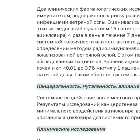
Два клинических фармакологических иссл
иммунитетом, подверженных риску развит
инфекциями ветряной оспы. Оценивались 
этих исследований с участием 16 пациенто
ацикловира) 4 раза в день в течение 7 
системной токсичности или контактного д
определении методом радиоиммуноанализа 
локализованной ветряной оспой. В этом н
обследованных пациентов. Уровень ацикло
почек и от <0,01 до 0,78 мкг/мл у 1 паци
суточной дозы. Таким образом, системная
Канцерогенность, мутагенность, влияние
Системное воздействие после местного п
Результаты исследований канцерогенеза,
минимального воздействия ацикловира, в
описаниях ацикловира для системного пр
Клинические исследования