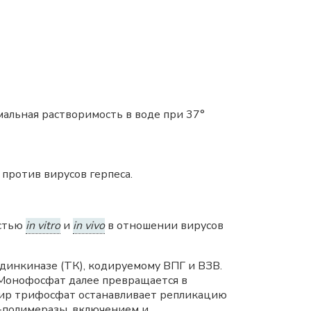
альная растворимость в воде при 37°
против вирусов герпеса.
остью
in vitro
и
in vivo
в отношении вирусов
динкиназе (ТК), кодируемому ВПГ и ВЗВ.
Монофосфат далее превращается в
ир трифосфат останавливает репликацию
-полимеразы, включением и