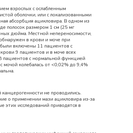
ием взрослых с ослабленным
стой оболочки, или с локализованными
ная абсорбция ацикловира. В одном из
де полосок размером 1 см (25 мг
атных дюйма. Местной непереносимости,
 обнаружен в крови и моче при
 были включены 11 пациентов с
крови 9 пациентов и в моче всех
у 8 пациентов с нормальной функцией
 с мочой колебалась от <0,02% до 9,4%
альна.
 канцерогенности не проводились.
ние о применении мази ацикловира из-за
е этих исследований приводятся в