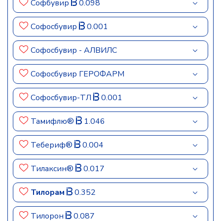
Софбувир
0.098
Софосбувир
0.001
Софосбувир - АЛВИЛС
Софосбувир ГЕРОФАРМ
Софосбувир-ТЛ
0.001
Тамифлю®
1.046
Тебериф®
0.004
Тилаксин®
0.017
Тилорам
0.352
Тилорон
0.087