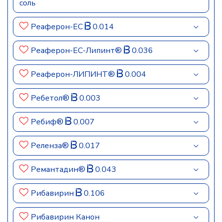
соль
Реаферон-ЕС
0.014
Реаферон-ЕС-Липинт®
0.036
Реаферон-ЛИПИНТ®
0.004
Ребетол®
0.003
Ребиф®
0.007
Реленза®
0.017
Ремантадин®
0.043
Рибавирин
0.106
Рибавирин Канон