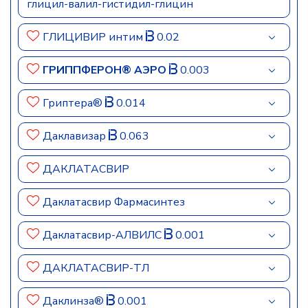
глицил-валил-гистидил-глицин
ГЛИЦИВИР интим
0.02
ГРИППФЕРОН® АЭРО
0.003
Гриптера®
0.014
Даклавизар
0.063
ДАКЛАТАСВИР
Даклатасвир Фармасинтез
Даклатасвир-АЛВИЛС
0.001
ДАКЛАТАСВИР-ТЛ
Даклинза®
0.001