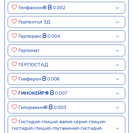
Генфаксон®
0.002
Герпентол ЗД
Герперакс
0.004
Герпинат
ГЕРПОСТАД
Гиаферон
0.006
ГИНОКЕЙР®
0.007
Гипорамин®
0.003
Гистидил-глицил-валил-серил-глицил-
гистидил-глицил-глутаминил-гистидил-