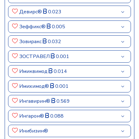
Девирс®
0.023
Зеффикс®
0.005
Зовиракс
0.032
ЗОСТРАВЕЛ
0.001
Имиквимод
0.014
Имихимод®
0.001
Ингавирин®
0.569
Ингарон®
0.088
Инибизин®