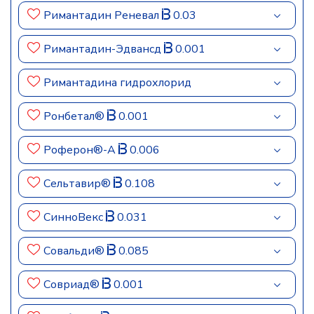
Римантадин Реневал
0.03
Римантадин-Эдвансд
0.001
Римантадина гидрохлорид
Ронбетал®
0.001
Роферон®-А
0.006
Сельтавир®
0.108
СинноВекс
0.031
Совальди®
0.085
Совриад®
0.001