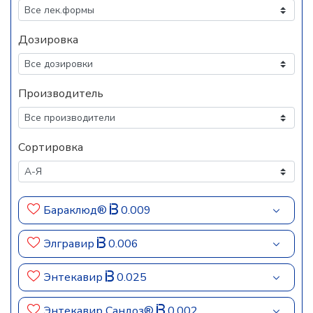
Дозировка
Производитель
Сортировка
Бараклюд®
0.009
Элгравир
0.006
Энтекавир
0.025
Энтекавир Сандоз®
0.002