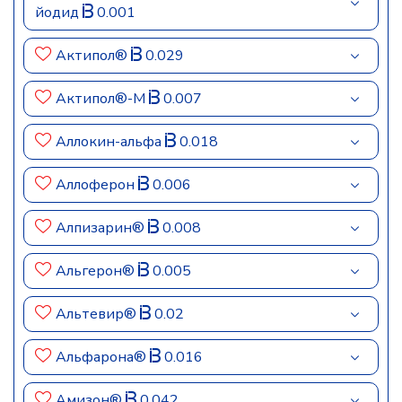
йодид
0.001
Актипол®
0.029
Актипол®-М
0.007
Аллокин-альфа
0.018
Аллоферон
0.006
Алпизарин®
0.008
Альгерон®
0.005
Альтевир®
0.02
Альфарона®
0.016
Амизон®
0.042