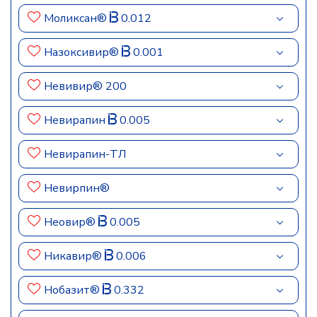
Моликсан®
0.012
Назоксивир®
0.001
Невивир® 200
Невирапин
0.005
Невирапин-ТЛ
Невирпин®
Неовир®
0.005
Никавир®
0.006
Нобазит®
0.332