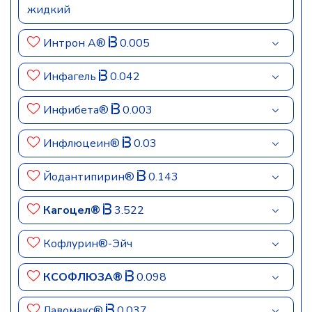
жидкий
Интрон А®
0.005
Инфагель
0.042
Инфибета®
0.003
Инфлюцеин®
0.03
Йодантипирин®
0.143
Кагоцел®
3.522
Кофлурин®-Эйч
КСОФЛЮЗА®
0.098
Лавомакс®
0.037