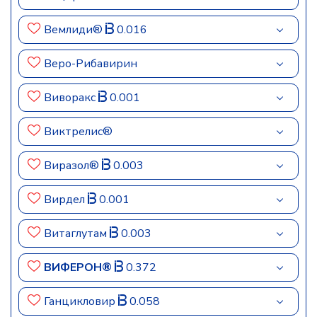
Вемлиди®
0.016
Веро-Рибавирин
Виворакс
0.001
Виктрелис®
Виразол®
0.003
Вирдел
0.001
Витаглутам
0.003
ВИФЕРОН®
0.372
Ганцикловир
0.058