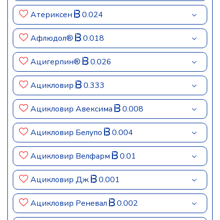
Атериксен
0.024
Афлюдол®
0.018
Ацигерпин®
0.026
Ацикловир
0.333
Ацикловир Авексима
0.008
Ацикловир Белупо
0.004
Ацикловир Велфарм
0.01
Ацикловир Дж
0.001
Ацикловир Реневал
0.002