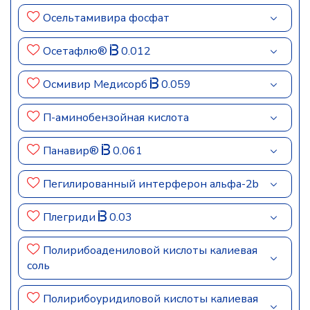
Осельтамивира фосфат
Осетафлю®
0.012
Осмивир Медисорб
0.059
П-аминобензойная кислота
Панавир®
0.061
Пегилированный интерферон альфа-2b
Плегриди
0.03
Полирибоадениловой кислоты калиевая
соль
Полирибоуридиловой кислоты калиевая