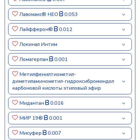
Лавомакс® НЕО
0.053
Лайфферон®
0.012
Локинал Интим
Ломагерпан
0.001
Метилфенилтиометил-
диметиламинометил-гидроксиброминдол
карбоновой кислоты этиловый эфир
Мидантан
0.016
МИР 19®
0.001
Мисуфер
0.007