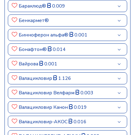
Бараклюд®
0.009
Бенкармет®
Бинноферон альфа®
0.001
Бонафтон®
0.014
Вайрова
0.001
Валацикловир
1.126
Валацикловир Велфарм
0.003
Валацикловир Канон
0.019
Валацикловир-АКОС
0.016