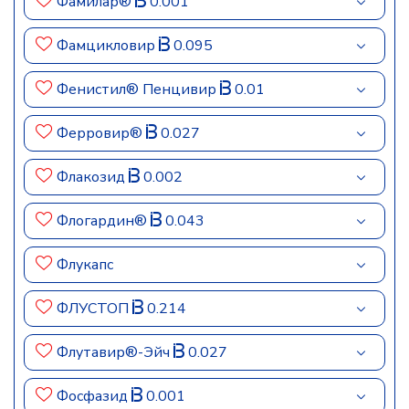
Фамилар®
0.001
Фамцикловир
0.095
Фенистил® Пенцивир
0.01
Ферровир®
0.027
Флакозид
0.002
Флогардин®
0.043
Флукапс
ФЛУСТОП
0.214
Флутавир®-Эйч
0.027
Фосфазид
0.001