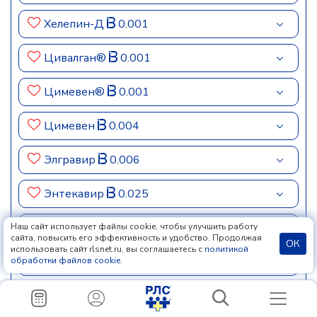
Хелепин-Д
0.001
Цивалган®
0.001
Цимевен®
0.001
Цимевен
0.004
Элгравир
0.006
Энтекавир
0.025
Энтекавир Сандоз®
0.002
Наш сайт использует файлы cookie, чтобы улучшить работу
сайта, повысить его эффективность и удобство. Продолжая
ОК
использовать сайт rlsnet.ru, вы соглашаетесь с
политикой
Энтекавира моногидрат
обработки файлов cookie
.
Эпиген интим
0.106