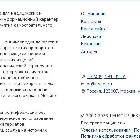
 для медицинских и
О компании
о-информационный характер
Контакты
инятия самостоятельного
Карта сайта
Лицензия
— энциклопедия лекарств и
Вакансии
екарственных препаратов
Авторы
 инструкциям, ценам и
цинских изделий,
кологический справочник
ка, фармакологическом
+7 (499) 281-91-91
азаниях, побочных
применения лекарственных
pr@rlsnet.ru
арственный справочник
Россия, 123007, Москва, у
тического рынка в Москве
нение информации без
© 2000-2026. РЕГИСТР Л
мерческое использование
Все права защищены
материалов,
u, ссылка на источник
Условия использования
|
По
Политика обработки файлов