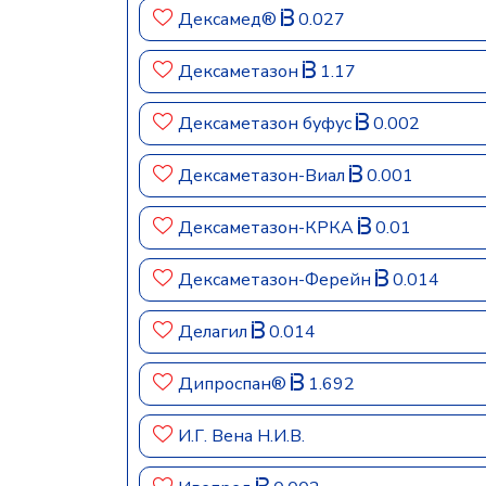
Дексамед®
0.027
Дексаметазон
1.17
Дексаметазон буфус
0.002
Дексаметазон-Виал
0.001
Дексаметазон-КРКА
0.01
Дексаметазон-Ферейн
0.014
Делагил
0.014
Дипроспан®
1.692
И.Г. Вена Н.И.В.