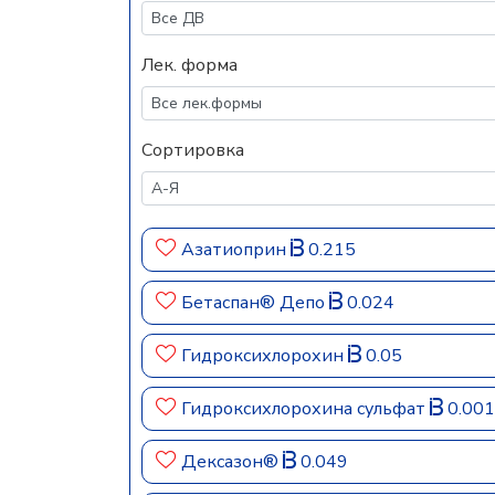
Лек. форма
Сортировка
Азатиоприн
0.215
Бетаспан® Депо
0.024
Гидроксихлорохин
0.05
Гидроксихлорохина сульфат
0.001
Дексазон®
0.049