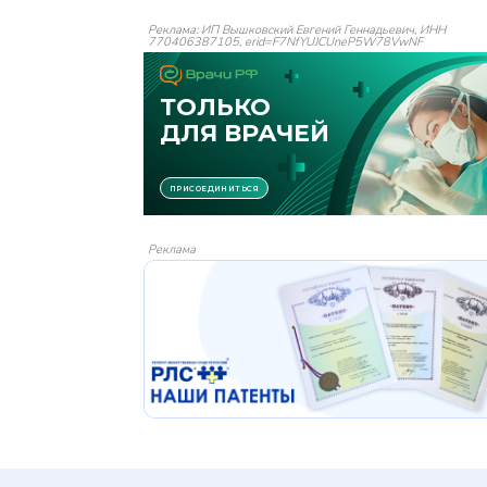
Реклама: ИП Вышковский Евгений Геннадьевич, ИНН
770406387105, erid=F7NfYUJCUneP5W78VwNF
Реклама