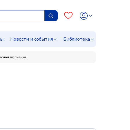
сы
Новости и события
Библиотека
асная волчанка