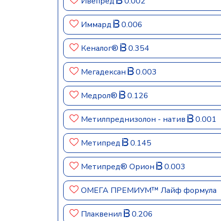
Ивепред
0.002
Иммард
0.006
Кеналог®
0.354
Мегадексан
0.003
Медрол®
0.126
Метилпреднизолон - нaтив
0.001
Метипред
0.145
Метипред® Орион
0.003
ОМЕГА ПРЕМИУМ™ Лайф формула
Плаквенил
0.206