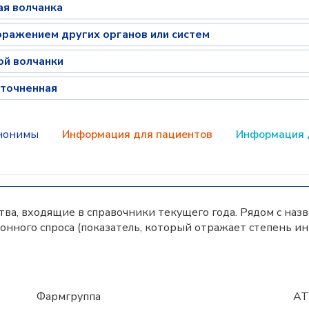
ая волчанка
поражением других органов или систем
ой волчанки
уточненная
нонимы
Информация для пациентов
Информация 
а, входящие в справочники текущего года. Рядом с наз
нного спроса (показатель, который отражает степень и
Фармгруппа
АТ