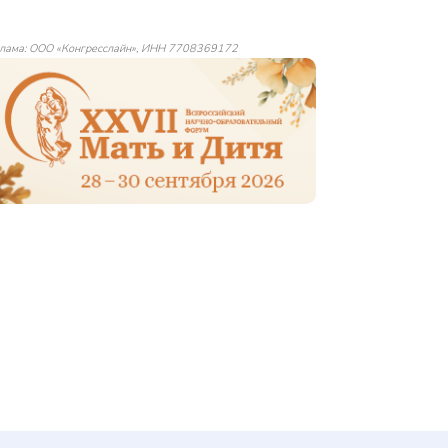
лама: ООО «Конгресслайн», ИНН 7708369172