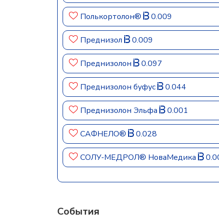
Полькортолон®
0.009
Преднизол
0.009
Преднизолон
0.097
Преднизолон буфус
0.044
Преднизолон Эльфа
0.001
САФНЕЛО®
0.028
СОЛУ-МЕДРОЛ® НоваМедика
0.0
События