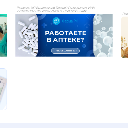
Реклама: ИП Вышковский Евгений Геннадьевич, ИНН
770406387105, erid=F7NfYUJCUneP5W79xufv
Рек