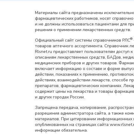
Материалы сайта предназначены исключительно
фармацевтических работников, носят справочн
и не должны использоваться пациентами для пр
решения о применении лекарственных средств.
®
Официальный сайт системы справочников РЛС
товаров аптечного ассортимента. Справочник л
Rlsnet.ru предоставляет пользователям доступ к
описаниям лекарственных средств, БАДов, меди
медицинских приборов и других товаров. Фарма
включает информацию о составе и форме выпус
действии, показаниях к применению, противопок
действиях, взаимодействии лекарств, способе 
препаратов, фармацевтических компаниях. Лек
содержит цены на лекарства и товары фармацев
и других городах России.
Запрещена передача, копирование, распростра
разрешения администратора сайта, а также ком
материалов. При цитировании информационных 
опубликованных на страницах сайта www.rlsnet.r
информации обязательна.