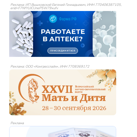
Реклама: ИП Вышковский Евгений Геннадьевич, ИНН 770406387105,
erid=F7NfYUJCUneP5W79xufv
Реклама: ООО «Конгресслайн», ИНН 7708369172
Реклама