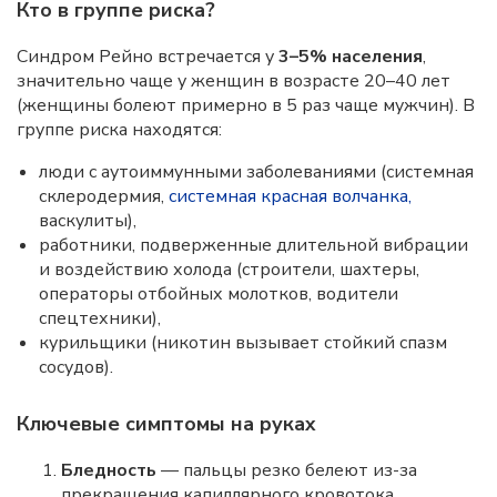
Кто в группе риска?
Синдром Рейно встречается у
3–5% населения
,
значительно чаще у женщин в возрасте 20–40 лет
(женщины болеют примерно в 5 раз чаще мужчин). В
группе риска находятся:
люди с аутоиммунными заболеваниями (системная
склеродермия,
системная красная волчанка,
васкулиты),
работники, подверженные длительной вибрации
и воздействию холода (строители, шахтеры,
операторы отбойных молотков, водители
спецтехники),
курильщики (никотин вызывает стойкий спазм
сосудов).
Ключевые симптомы на руках
Бледность
— пальцы резко белеют из-за
прекращения капиллярного кровотока,