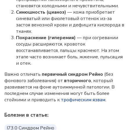
становятся холодными и нечувствительными.
Синюшность (цианоз)
— кожа приобретает
синеватый или фиолетовый оттенок из-за
застоя венозной крови и дефицита кислорода в
тканях.
Покраснение (гиперемия)
— при согревании
сосуды расширяются, кровоток
восстанавливается, пальцы краснеют. На этом
этапе часто возникает боль, жжение, пульсация
и отек.
Важно отличать
первичный синдром Рейно
(без
фонового заболевания) от
вторичного
, который
развивается на фоне аутоиммунной патологии. В
последнем случае изменения могут быть более
стойкими и приводить к
трофическим язвам
.
Болезни в статье:
I73.0 Синдром Рейно