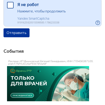
Отправить
События
Реклама: ИП Вышковский Евгений Геннадьевич, ИНН 770406387105,
erid=F7NfYUJCUneP5W78VwNF