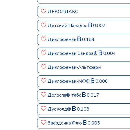
ДЕКОЛДАКС
Детский Панадол
0.007
Диклофенак
0.184
Диклофенак Сандоз®
0.004
Диклофенак-Альтфарм
Диклофенак-МФФ
0.006
Долоспа® табс
0.017
Дуоколд®
0.108
Звездочка Флю
0.003