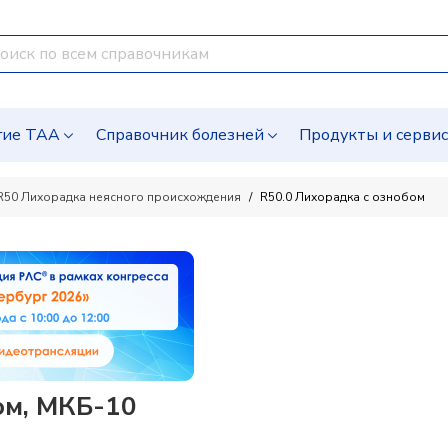
гие ТАА
Справочник болезней
Продукты и серви
R50 Лихорадка неясного происхождения
R50.0 Лихорадка с ознобом
ом, МКБ-10