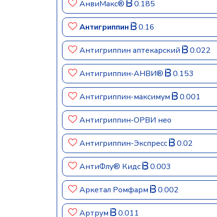
АнвиМакс®
0.185
Антигриппин
0.16
Антигриппин аптекарский
0.022
Антигриппин-АНВИ®
0.153
Антигриппин-максимум
0.001
Антигриппин-ОРВИ нео
Антигриппин-Экспресс
0.02
АнтиФлу® Кидс
0.003
Аркетал Ромфарм
0.002
Артрум
0.011