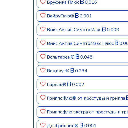
Бруфика Плюс
0.016
ВайруФлю®
0.001
Викс Актив СимптоМакс
0.003
Викс Актив СимптоМакс Плюс
0.0
Вольтарен®
0.048
Воцивус®
0.234
Гирель®
0.002
ГриппоФлю® от простуды и гриппа
Гриппофлю экстра от простуды и г
ДезГриппин®
0.001