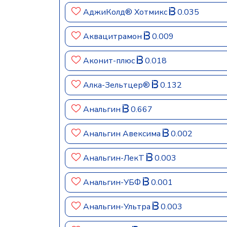
АджиКолд® Хотмикс
0.035
Аквацитрамон
0.009
Аконит-плюс
0.018
Алка-Зельтцер®
0.132
Анальгин
0.667
Анальгин Авексима
0.002
Анальгин-ЛекТ
0.003
Анальгин-УБФ
0.001
Анальгин-Ультра
0.003