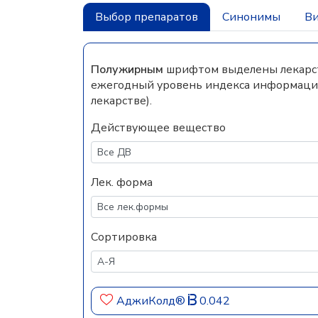
Выбор препаратов
Синонимы
Ви
Полужирным
шрифтом выделены лекарств
ежегодный уровень индекса информацио
лекарстве).
Действующее вещество
Лек. форма
Сортировка
АджиКолд®
0.042