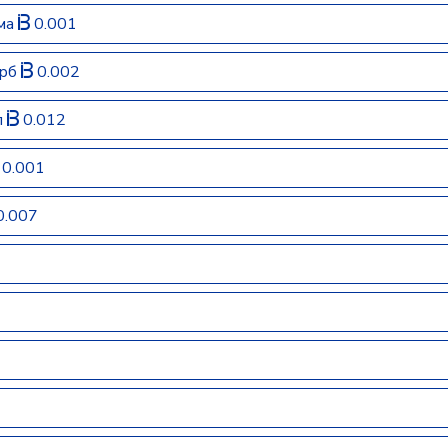
има
0.001
орб
0.002
л
0.012
0.001
0.007