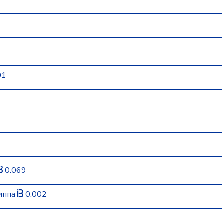
01
0.069
риппа
0.002