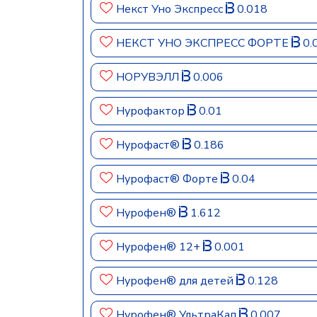
Некст Уно Экспресс
0.018
НЕКСТ УНО ЭКСПРЕСС ФОРТЕ
0.
НОРУВЭЛЛ
0.006
Нурофактор
0.01
Нурофаст®
0.186
Нурофаст® Форте
0.04
Нурофен®
1.612
Нурофен® 12+
0.001
Нурофен® для детей
0.128
Нурофен® УльтраКап
0.007