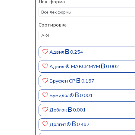
Лек. форма
Сортировка
Адвил
0.254
Адвил ® МАКСИМУМ
0.002
Бруфен СР
0.157
Бумидол®
0.001
Деблок
0.001
Долгит®
0.497