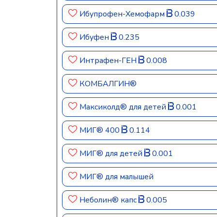
Ибупрофен-Хемофарм
0.039
Ибуфен
0.235
Интрафен-ГЕН
0.008
КОМБАЛГИН®
Максиколд® для детей
0.001
МИГ® 400
0.114
МИГ® для детей
0.001
МИГ® для малышей
Неболин® капс
0.005