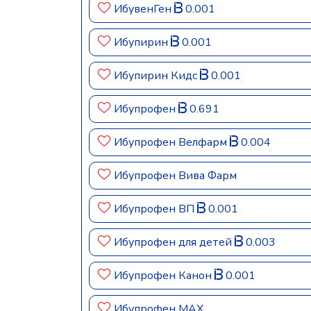
ИбувенГен
0.001
Ибупирин
0.001
Ибупирин Кидс
0.001
Ибупрофен
0.691
Ибупрофен Велфарм
0.004
Ибупрофен Вива Фарм
Ибупрофен ВП
0.001
Ибупрофен для детей
0.003
Ибупрофен Канон
0.001
Ибупрофен МАХ