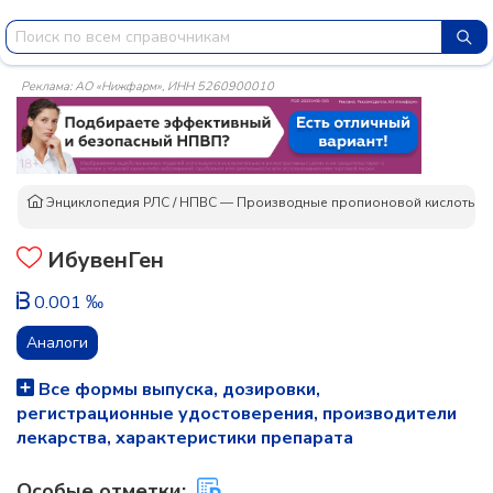
Реклама: АО «Нижфарм», ИНН 5260900010
Энциклопедия РЛС
/
НПВС — Производные пропионовой кислоты
/
ИбувенГен
0.001 ‰
Аналоги
Все формы выпуска, дозировки,
регистрационные удостоверения, производители
лекарства, характеристики препарата
Особые отметки: