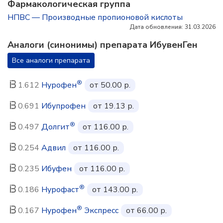
Фармакологическая группа
НПВС — Производные пропионовой кислоты
Дата обновления: 31.03.2026
Аналоги (синонимы) препарата ИбувенГен
Все аналоги препарата
®
1.612
Нурофен
от 50.00 р.
0.691
Ибупрофен
от 19.13 р.
®
0.497
Долгит
от 116.00 р.
0.254
Адвил
от 116.00 р.
0.235
Ибуфен
от 116.00 р.
®
0.186
Нурофаст
от 143.00 р.
®
0.167
Нурофен
Экспресс
от 66.00 р.