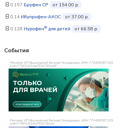
0.157
Бруфен СР
от 154.00 р.
0.14
Ибупрофен-АКОС
от 37.00 р.
®
0.128
Нурофен
для детей
от 66.58 р.
События
Реклама: ИП Вышковский Евгений Геннадьевич, ИНН 770406387105,
erid=F7NfYUJCUneP5W78VwNF
Реклама: ИП Вышковский Евгений Геннадьевич, ИНН 770406387105,
erid=F7NfYUJCUneP5W79xufv