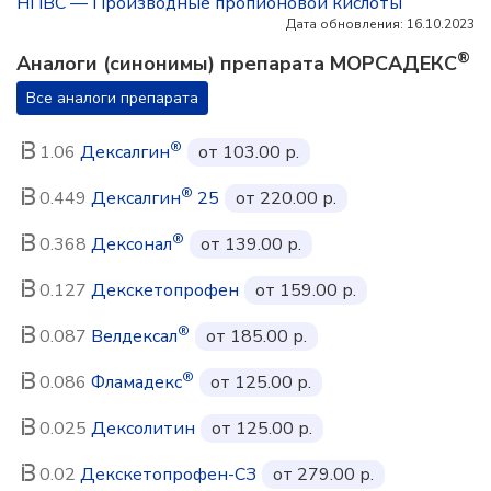
НПВС — Производные пропионовой кислоты
Дата обновления: 16.10.2023
®
Аналоги (синонимы) препарата МОРСАДЕКС
Все аналоги препарата
®
1.06
Дексалгин
от 103.00 р.
®
0.449
Дексалгин
25
от 220.00 р.
®
0.368
Дексонал
от 139.00 р.
0.127
Декскетопрофен
от 159.00 р.
®
0.087
Велдексал
от 185.00 р.
®
0.086
Фламадекс
от 125.00 р.
0.025
Дексолитин
от 125.00 р.
0.02
Декскетопрофен-СЗ
от 279.00 р.