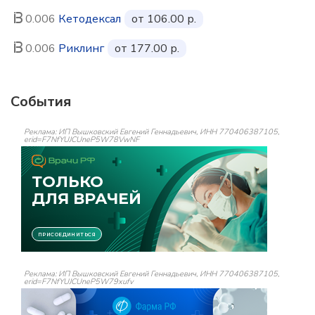
0.006
Кетодексал
от 106.00 р.
0.006
Риклинг
от 177.00 р.
События
Реклама: ИП Вышковский Евгений Геннадьевич, ИНН 770406387105,
erid=F7NfYUJCUneP5W78VwNF
Реклама: ИП Вышковский Евгений Геннадьевич, ИНН 770406387105,
erid=F7NfYUJCUneP5W79xufv