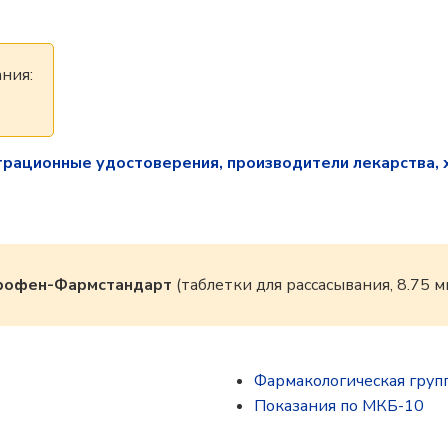
ния:
трационные удостоверения, производители лекарства, 
рофен-Фармстандарт
(таблетки для рассасывания, 8.75 м
Фармакологическая груп
Показания по МКБ-10