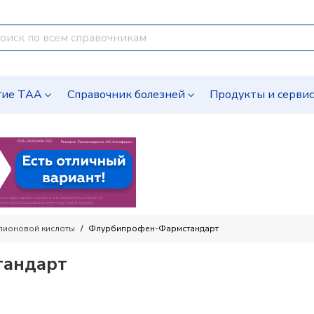
гие ТАА
Справочник болезней
Продукты и серви
пионовой кислоты
Флурбипрофен-Фармстандарт
андарт