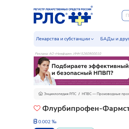
Лекарства и субстанции
БАДы и дру
Реклама: АО «Нижфарм», ИНН 5260900010
Энциклопедия РЛС
НПВС — Производные про
Флурбипрофен-Фармст
0.002 ‰