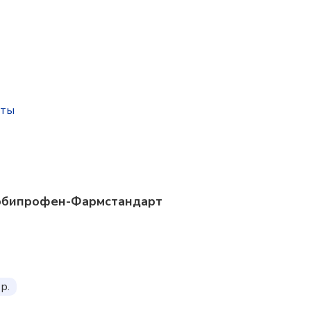
оты
урбипрофен-Фармстандарт
р.