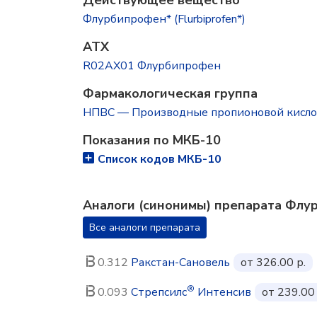
Действующее вещество
Флурбипрофен* (Flurbiprofen*)
ATX
R02AX01 Флурбипрофен
Фармакологическая группа
НПВС — Производные пропионовой кисл
Показания по МКБ-10
Список кодов МКБ-10
Аналоги (синонимы) препарата Фл
Все аналоги препарата
0.312
Ракстан-Сановель
от 326.00 р.
®
0.093
Стрепсилс
Интенсив
от 239.00 