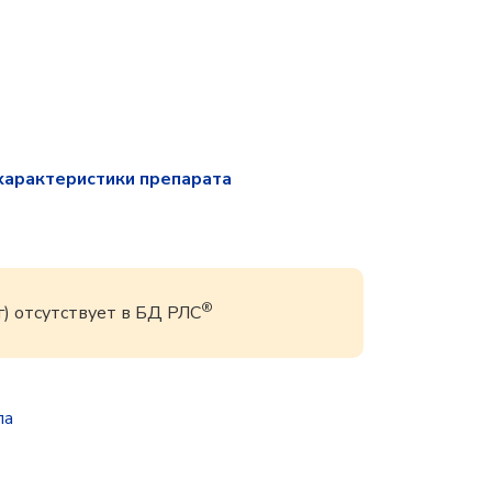
характеристики препарата
®
г) отсутствует в БД РЛС
па