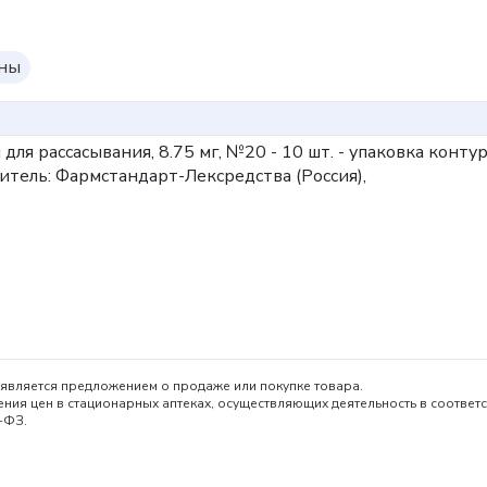
оны
и для рассасывания, 8.75 мг, №20 - 10 шт. - упаковка конту
тель: Фармстандарт-Лексредства (Россия),
является предложением о продаже или покупке товара.
ия цен в стационарных аптеках, осуществляющих деятельность в соответс
-ФЗ.