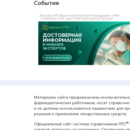
События
Реклама: ИП Вышковский Евгений Геннадьевич, ИНН
770406387105, erid=F7NfYUJCUneP5W78VwNF
Материалы сайта предназначены исключительно
фармацевтических работников, носят справочн
и не должны использоваться пациентами для пр
решения о применении лекарственных средств.
®
Официальный сайт системы справочников РЛС
товаров аптечного ассортимента. Справочник л