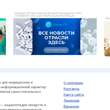
Реклама: ИП Вышковский Евгений Геннадьевич, ИНН
770406387105, erid=F7NfYUJCUneP5W79xufv
Рек
 для медицинских и
О компании
о-информационный характер
Контакты
инятия самостоятельного
Карта сайта
Лицензия
— энциклопедия лекарств и
Вакансии
екарственных препаратов