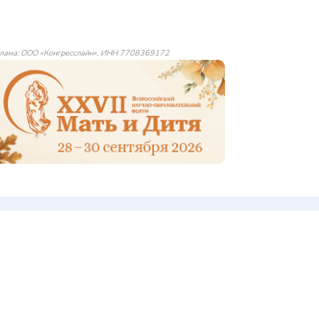
лама: ООО «Конгресслайн», ИНН 7708369172