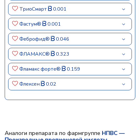
ТриоСмарт
0.001
Фастум®
0.001
Феброфид®
0.046
ФЛАМАКС®
0.323
Фламакс форте®
0.159
Флексен
0.02
Аналоги препарата по фармгруппе
НПВС —
Производные пропионовой кислоты