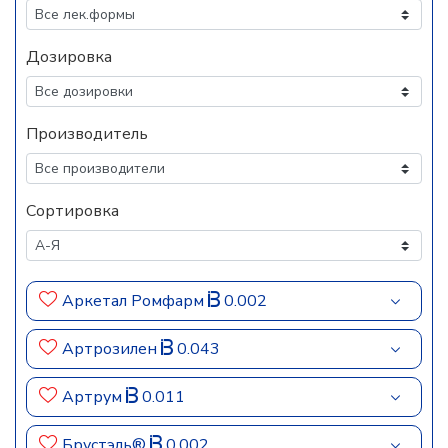
Дозировка
Производитель
Сортировка
Аркетал Ромфарм
0.002
Артрозилен
0.043
Артрум
0.011
Брустэль®
0.002