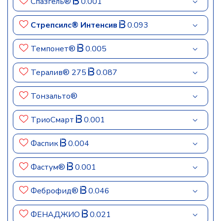
Спазгель®
0.001
Стрепсилс® Интенсив
0.093
Темпонет®
0.005
Тералив® 275
0.087
Тонзальто®
ТриоСмарт
0.001
Фаспик
0.004
Фастум®
0.001
Феброфид®
0.046
ФЕНАДЖИО
0.021