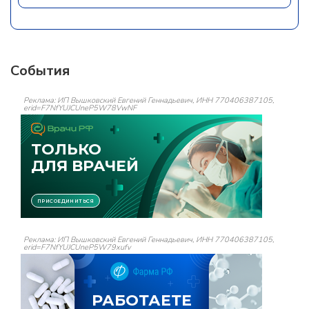
События
Реклама: ИП Вышковский Евгений Геннадьевич, ИНН 770406387105,
erid=F7NfYUJCUneP5W78VwNF
Реклама: ИП Вышковский Евгений Геннадьевич, ИНН 770406387105,
erid=F7NfYUJCUneP5W79xufv