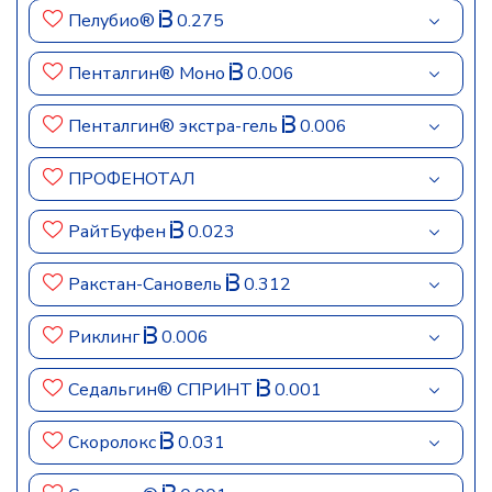
Пелубио®
0.275
Пенталгин® Моно
0.006
Пенталгин® экстра-гель
0.006
ПРОФЕНОТАЛ
РайтБуфен
0.023
Ракстан-Сановель
0.312
Риклинг
0.006
Седальгин® СПРИНТ
0.001
Скоролокс
0.031