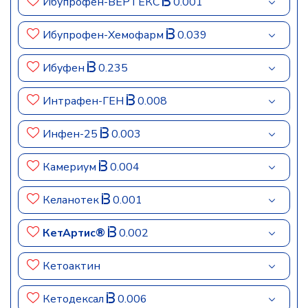
Ибупрофен-ВЕРТЕКС
0.001
Ибупрофен-Хемофарм
0.039
Ибуфен
0.235
Интрафен-ГЕН
0.008
Инфен-25
0.003
Камериум
0.004
Келанотек
0.001
КетАртис®
0.002
Кетоактин
Кетодексал
0.006