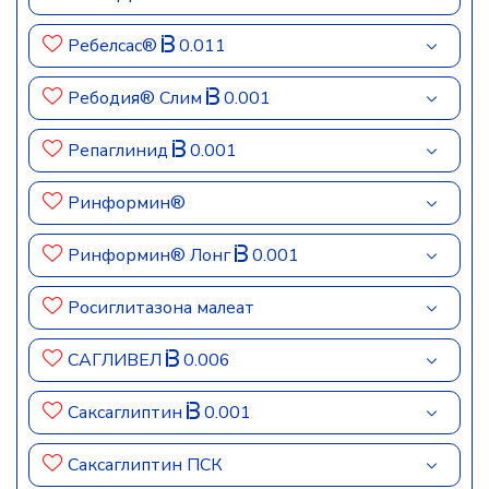
Ребелсас®
0.011
Ребодия® Слим
0.001
Репаглинид
0.001
Ринформин®
Ринформин® Лонг
0.001
Росиглитазона малеат
САГЛИВЕЛ
0.006
Саксаглиптин
0.001
Саксаглиптин ПСК