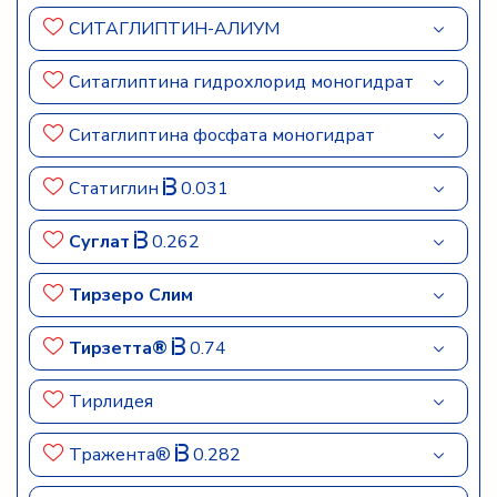
СИТАГЛИПТИН-АЛИУМ
Ситаглиптина гидрохлорид моногидрат
Ситаглиптина фосфата моногидрат
Статиглин
0.031
Суглат
0.262
Тирзеро Слим
Тирзетта®
0.74
Тирлидея
Тражента®
0.282