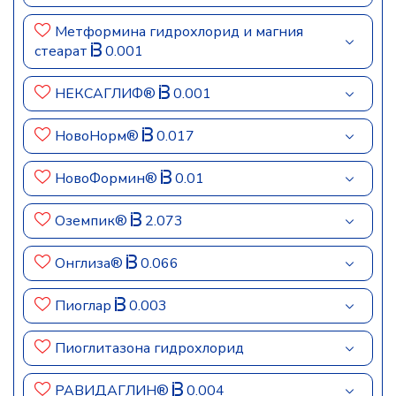
Метформина гидрохлорид и магния
стеарат
0.001
НЕКСАГЛИФ®
0.001
НовоНорм®
0.017
НовоФормин®
0.01
Оземпик®
2.073
Онглиза®
0.066
Пиоглар
0.003
Пиоглитазона гидрохлорид
РАВИДАГЛИН®
0.004