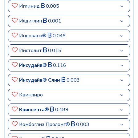
Иглинид
0.005
Илдиглип
0.001
Инвокана®
0.049
Инстолит
0.015
Инсудайв®
0.116
Инсудайв® Слим
0.003
Квинлиро
Квинсента®
0.489
Комбоглиз Пролонг®
0.003