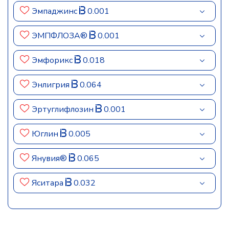
Эмпаджинс
0.001
ЭМПФЛОЗА®
0.001
Эмфорикс
0.018
Энлигрия
0.064
Эртуглифлозин
0.001
Юглин
0.005
Янувия®
0.065
Яситара
0.032