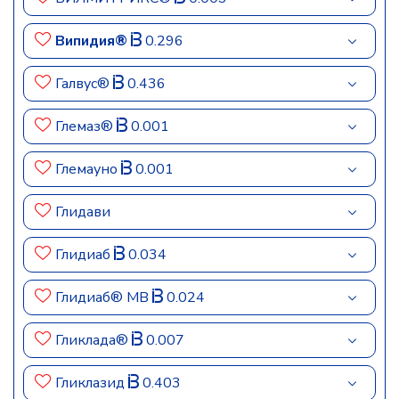
Випидия®
0.296
Галвус®
0.436
Глемаз®
0.001
Глемауно
0.001
Глидави
Глидиаб
0.034
Глидиаб® МВ
0.024
Гликлада®
0.007
Гликлазид
0.403