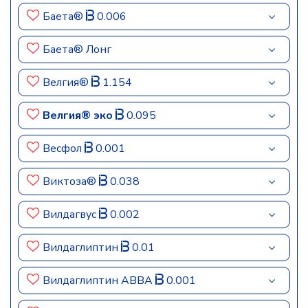
Баета®
0.006
Баета® Лонг
Велгия®
1.154
Велгия® эко
0.095
Весфол
0.001
Виктоза®
0.038
Вилдагвус
0.002
Вилдаглиптин
0.01
Вилдаглиптин АВВА
0.001