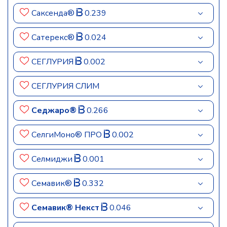
Саксенда®
0.239
Сатерекс®
0.024
СЕГЛУРИЯ
0.002
СЕГЛУРИЯ СЛИМ
Седжаро®
0.266
СелгиМоно® ПРО
0.002
Селмиджи
0.001
Семавик®
0.332
Семавик® Некст
0.046