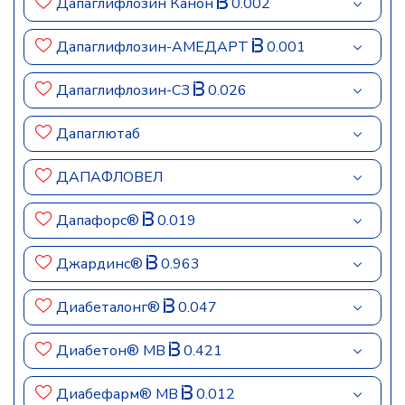
Дапаглифлозин Канон
0.002
Дапаглифлозин-АМЕДАРТ
0.001
Дапаглифлозин-СЗ
0.026
Дапаглютаб
ДАПАФЛОВЕЛ
Дапафорс®
0.019
Джардинс®
0.963
Диабеталонг®
0.047
Диабетон® MB
0.421
Диабефарм® МВ
0.012