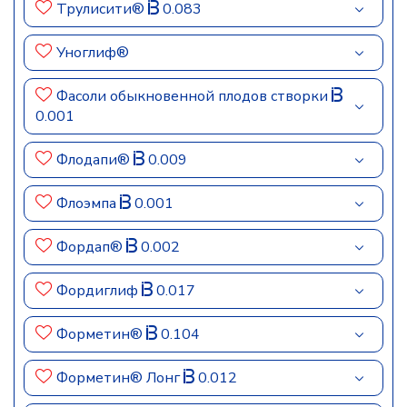
Трулисити®
0.083
Уноглиф®
Фасоли обыкновенной плодов створки
0.001
Флодапи®
0.009
Флоэмпа
0.001
Фордап®
0.002
Фордиглиф
0.017
Форметин®
0.104
Форметин® Лонг
0.012