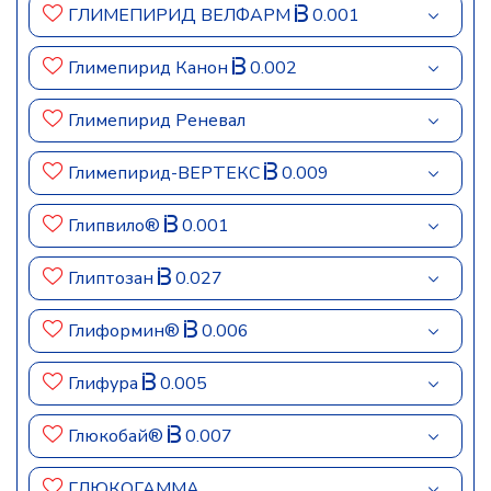
ГЛИМЕПИРИД ВЕЛФАРМ
0.001
Глимепирид Канон
0.002
Глимепирид Реневал
Глимепирид-ВЕРТЕКС
0.009
Глипвило®
0.001
Глиптозан
0.027
Глиформин®
0.006
Глифура
0.005
Глюкобай®
0.007
ГЛЮКОГАММА