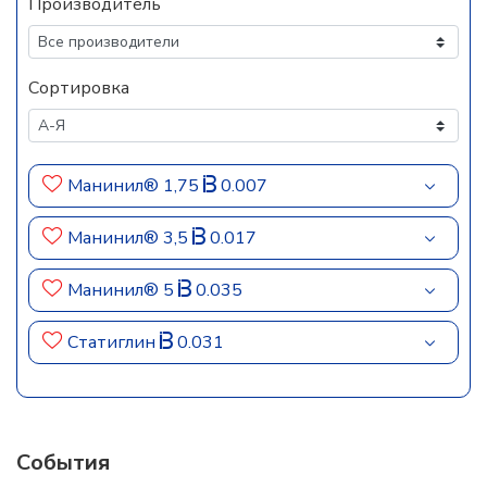
Производитель
Сортировка
Манинил® 1,75
0.007
Манинил® 3,5
0.017
Манинил® 5
0.035
Статиглин
0.031
События