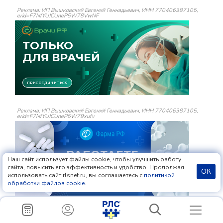
Реклама: ИП Вышковский Евгений Геннадьевич, ИНН 770406387105,
erid=F7NfYUJCUneP5W78VwNF
Реклама: ИП Вышковский Евгений Геннадьевич, ИНН 770406387105,
erid=F7NfYUJCUneP5W79xufv
Наш сайт использует файлы cookie, чтобы улучшить работу
сайта, повысить его эффективность и удобство. Продолжая
ОК
использовать сайт rlsnet.ru, вы соглашаетесь с
политикой
обработки файлов cookie
.
Реклама: ООО «Конгресслайн», ИНН 7708369172