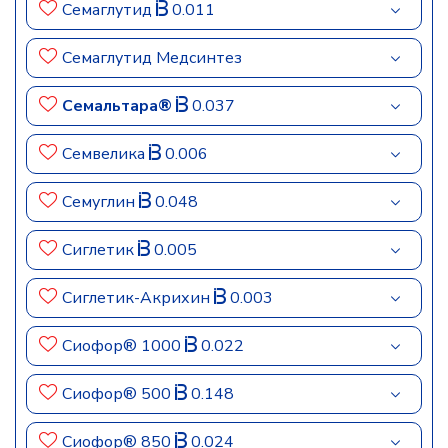
Семаглутид
0.011
Семаглутид Медсинтез
Семальтара®
0.037
Семвелика
0.006
Семуглин
0.048
Сиглетик
0.005
Сиглетик-Акрихин
0.003
Сиофор® 1000
0.022
Сиофор® 500
0.148
Сиофор® 850
0.024