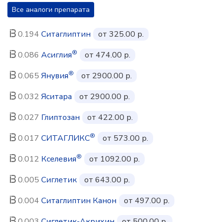
Все аналоги препарата
0.194
Ситаглиптин
от 325.00 р.
®
0.086
Асиглия
от 474.00 р.
®
0.065
Янувия
от 2900.00 р.
0.032
Яситара
от 2900.00 р.
0.027
Глиптозан
от 422.00 р.
®
0.017
СИТАГЛИКС
от 573.00 р.
®
0.012
Кселевия
от 1092.00 р.
0.005
Сиглетик
от 643.00 р.
0.004
Ситаглиптин Канон
от 497.00 р.
0.003
Сиглетик-Акрихин
от 500.00 р.