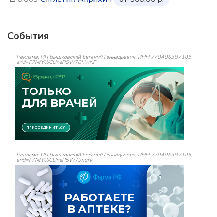
События
Реклама: ИП Вышковский Евгений Геннадьевич, ИНН 770406387105,
erid=F7NfYUJCUneP5W78VwNF
Реклама: ИП Вышковский Евгений Геннадьевич, ИНН 770406387105,
erid=F7NfYUJCUneP5W79xufv