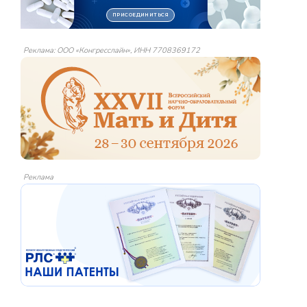
Реклама: ООО «Конгресслайн», ИНН 7708369172
Реклама