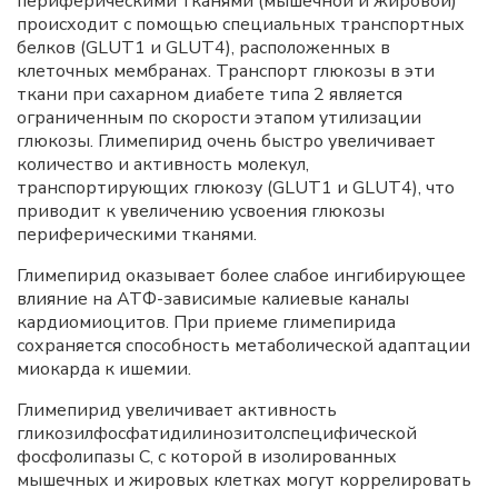
периферическими тканями (мышечной и жировой)
происходит с помощью специальных транспортных
белков (GLUT1 и GLUT4), расположенных в
клеточных мембранах. Транспорт глюкозы в эти
ткани при сахарном диабете типа 2 является
ограниченным по скорости этапом утилизации
глюкозы. Глимепирид очень быстро увеличивает
количество и активность молекул,
транспортирующих глюкозу (GLUT1 и GLUT4), что
приводит к увеличению усвоения глюкозы
периферическими тканями.
Глимепирид оказывает более слабое ингибирующее
влияние на АТФ-зависимые калиевые каналы
кардиомиоцитов. При приеме глимепирида
сохраняется способность метаболической адаптации
миокарда к ишемии.
Глимепирид увеличивает активность
гликозилфосфатидилинозитолспецифической
фосфолипазы С, с которой в изолированных
мышечных и жировых клетках могут коррелировать