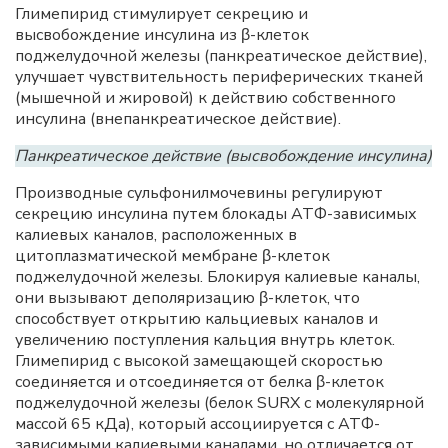
Глимепирид стимулирует секрецию и
высвобождение инсулина из β-клеток
поджелудочной железы (панкреатическое действие),
улучшает чувствительность периферических тканей
(мышечной и жировой) к действию собственного
инсулина (внепанкреатическое действие).
Панкреатическое действие (высвобождение инсулина)
Производные сульфонилмочевины регулируют
секрецию инсулина путем блокады АТФ-зависимых
калиевых каналов, расположенных в
цитоплазматической мембране β-клеток
поджелудочной железы. Блокируя калиевые каналы,
они вызывают деполяризацию β-клеток, что
способствует открытию кальциевых каналов и
увеличению поступления кальция внутрь клеток.
Глимепирид с высокой замещающей скоростью
соединяется и отсоединяется от белка β-клеток
поджелудочной железы (белок SURX с молекулярной
массой 65 кДа), который ассоциируется с АТФ-
зависимыми калиевыми каналами, но отличается от