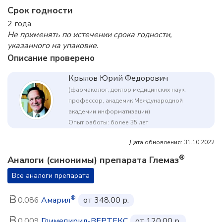
Срок годности
2 года.
Не применять по истечении срока годности,
указанного на упаковке.
Описание проверено
Крылов Юрий Федорович
(фармаколог, доктор медицинских наук,
профессор, академик Международной
академии информатизации)
Опыт работы: более 35 лет
Дата обновления: 31.10.2022
®
Аналоги (синонимы) препарата Глемаз
Все аналоги препарата
®
0.086
Амарил
от 348.00 р.
0.009
Глимепирид-ВЕРТЕКС
от 120.00 р.