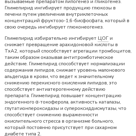
вызываемые препаратом липогенез и гликогенез.
Глимепирид ингибирует продукцию глюкозы в
печени путем увеличения внутриклеточных
концентраций фруктозо-1,6-бисфосфата, который в
свою очередь ингибирует глюконеогенез.
Глимепирид избирательно ингибирует
ЦОГ
и
снижает превращение арахидоновой кислоты в
ТхА2, который способствует агрегации тромбоцитов,
таким образом оказывая антитромботическое
действие. Глимепирид способствует нормализации
содержания липидов, снижает уровень малонового
альдегида в крови, что ведет к значительному
снижению перекисного окисления липидов, это
способствует антиатерогенному действию
препарата. Глимепирид повышает концентрацию
эндогенного α-токоферола, активность каталазы,
глутатионпероксидазы и супероксиддисмутазы, что
способствует снижению выраженности
окислительного стресса в организме больного,
который постоянно присутствует при сахарном
диабете типа 2.