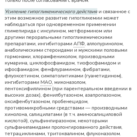
только после согласования с врачом.
Усиление гипогликемического действия
и связанное с
этим возможное развитие гипогликемии может
наблюдаться при одновременном применении
глимепирида с инсулином, метформином или
другими пероральными гипогликемическими
препаратами, ингибиторами
АПФ
, аллопуринолом,
анаболическими стероидами и мужскими половыми
гормонами, хлорамфениколом, производными
кумарина, циклофосфамидом, тиофосфамидом и
ифосфамидом, фенфлурамином, фибратами,
флуоксетином, симпатолитиками (гуанетидином),
ингибиторами
МАО
, миконазолом,
пентоксифиллином (при парентеральном введении в
высоких дозах), фенилбутазоном, азапропазоном,
оксифенбутазоном, пробенецидом,
противомикробными средствами — производными
хинолона, салицилатами (в т.ч. аминосалициловой
кислотой), сульфинпиразоном, некоторыми
сульфаниламидами пролонгированного действия,
тетрациклинами, тритоквалином, флуконазолом.