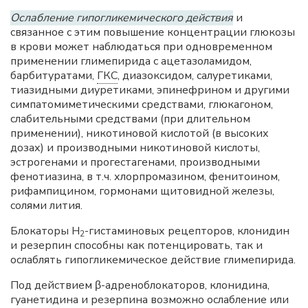
Ослабление гипогликемического действия
и
связанное с этим повышение концентрации глюкозы
в крови может наблюдаться при одновременном
применении глимепирида с ацетазоламидом,
барбитуратами,
ГКС
, диазоксидом, салуретиками,
тиазидными диуретиками, эпинефрином и другими
симпатомиметическими средствами, глюкагоном,
слабительными средствами (при длительном
применении), никотиновой кислотой (в высоких
дозах) и производными никотиновой кислоты,
эстрогенами и прогестагенами, производными
фенотиазина, в т.ч. хлорпромазином, фенитоином,
рифампицином, гормонами щитовидной железы,
солями лития.
Блокаторы H
-гистаминовых рецепторов, клонидин
2
и резерпин способны как потенцировать, так и
ослаблять гипогликемическое действие глимепирида.
Под действием β-адреноблокаторов, клонидина,
гуанетидина и резерпина возможно ослабление или