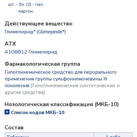
шт. - бл. (3) - пач.
картон.
Действующее вещество
Глимепирид* (Glimepiride*)
ATX
A10BB12 Глимепирид
Фармакологическая группа
Гипогликемическое средство для перорального
применения группы сульфонилмочевины III
поколения
[Гипогликемические синтетические и
другие средства]
Нозологическая классификация (МКБ-10)
Список кодов МКБ-10
Состав