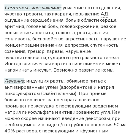
Симптомы гипогликемии:
усиление потоотделения,
чувство тревоги, тахикардия, повышение
АД
,
ощущение сердцебиения, боль в области сердца,
аритмия, головная боль, головокружение, резкое
повышение аппетита, тошнота, рвота, апатия,
сонливость, беспокойство, агрессивность, нарушение
концентрации внимания, депрессия, спутанность
сознания, тремор, парезы, нарушение
чувствительности, судороги центрального генеза.
Иногда клиническая картина гипогликемии может
напоминать инсульт. Возможно развитие комы.
Лечение
: индукция рвоты, обильное питье с
активированным углем (адсорбентом) и натрия
пикосульфатом (слабительным). При приеме
большого количества препарата показано
промывание желудка, с последующим введением
натрия пикосульфата и активированного угля. Как
можно скорее начинают введение декстрозы, при
необходимости в виде в/в струйного введения 50 мл
40% раствора, с последующим инфузионным