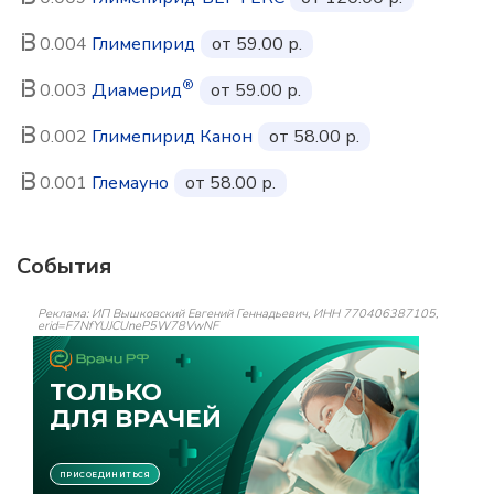
0.004
Глимепирид
от 59.00 р.
®
0.003
Диамерид
от 59.00 р.
0.002
Глимепирид Канон
от 58.00 р.
0.001
Глемауно
от 58.00 р.
События
Реклама: ИП Вышковский Евгений Геннадьевич, ИНН 770406387105,
erid=F7NfYUJCUneP5W78VwNF