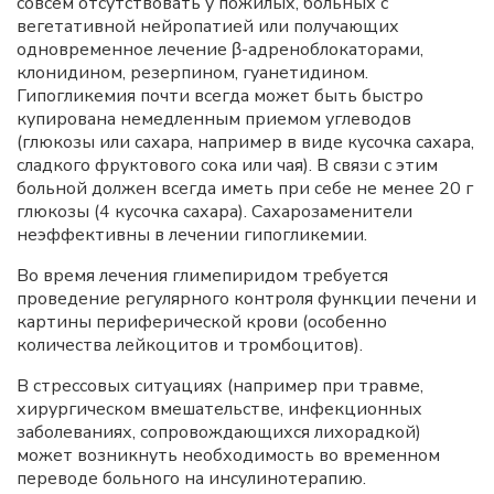
совсем отсутствовать у пожилых, больных с
вегетативной нейропатией или получающих
одновременное лечение β-адреноблокаторами,
клонидином, резерпином, гуанетидином.
Гипогликемия почти всегда может быть быстро
купирована немедленным приемом углеводов
(глюкозы или сахара, например в виде кусочка сахара,
сладкого фруктового сока или чая). В связи с этим
больной должен всегда иметь при себе не менее 20 г
глюкозы (4 кусочка сахара). Сахарозаменители
неэффективны в лечении гипогликемии.
Во время лечения глимепиридом требуется
проведение регулярного контроля функции печени и
картины периферической крови (особенно
количества лейкоцитов и тромбоцитов).
В стрессовых ситуациях (например при травме,
хирургическом вмешательстве, инфекционных
заболеваниях, сопровождающихся лихорадкой)
может возникнуть необходимость во временном
переводе больного на инсулинотерапию.