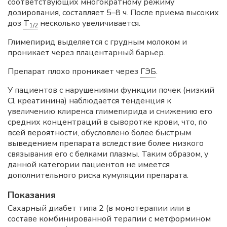
соответствующих многократному режиму
дозирования, составляет 5–8 ч. После приема высоких
доз
T
несколько увеличивается.
1/2
Глимепирид выделяется с грудным молоком и
проникает через плацентарный барьер.
Препарат плохо проникает через
ГЭБ
.
У пациентов с нарушениями функции почек (низкий
Cl креатинина) наблюдается тенденция к
увеличению клиренса глимепирида и снижению его
средних концентраций в сыворотке крови, что, по
всей вероятности, обусловлено более быстрым
выведением препарата вследствие более низкого
связывания его с белками плазмы. Таким образом, у
данной категории пациентов не имеется
дополнительного риска кумуляции препарата.
Показания
Сахарный диабет типа 2 (в монотерапии или в
составе комбинированной терапии с метформином