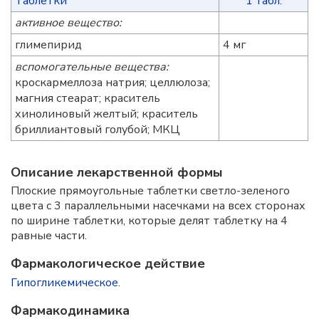
Таблетки
1 табл.
активное вещество:
глимепирид
4 мг
вспомогательные вещества:
кроскармеллоза натрия; целлюлоза;
магния стеарат; краситель
хинолиновый желтый; краситель
бриллиантовый голубой; МКЦ
Описание лекарственной формы
Плоские прямоугольные таблетки светло-зеленого
цвета с 3 параллельными насечками на всех сторонах
по ширине таблетки, которые делят таблетку на 4
равные части.
Фармакологическое действие
Гипогликемическое
.
Фармакодинамика