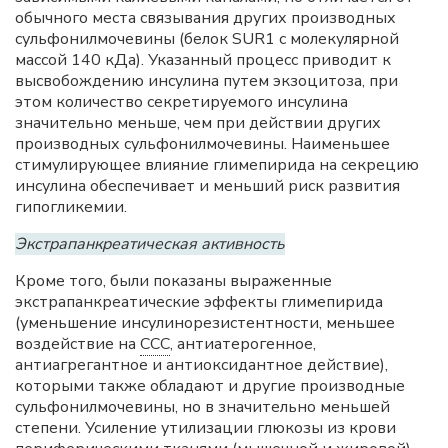
обычного места связывания других производных
сульфонилмочевины (белок SUR1 с молекулярной
массой 140 кДа). Указанный процесс приводит к
высвобождению инсулина путем экзоцитоза, при
этом количество секретируемого инсулина
значительно меньше, чем при действии других
производных сульфонилмочевины. Наименьшее
стимулирующее влияние глимепирида на секрецию
инсулина обеспечивает и меньший риск развития
гипогликемии.
Экстрапанкреатическая активность
Кроме того, были показаны выраженные
экстрапанкреатические эффекты глимепирида
(уменьшение инсулинорезистентности, меньшее
воздействие на
ССС
, антиатерогенное,
антиагрегантное и антиоксидантное действие),
которыми также обладают и другие производные
сульфонилмочевины, но в значительно меньшей
степени. Усиление утилизации глюкозы из крови