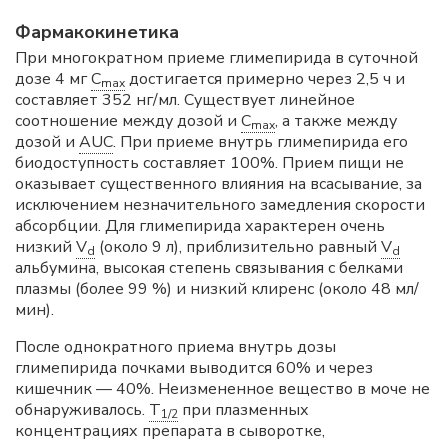
Фармакокинетика
При многократном приеме глимепирида в суточной
дозе 4 мг
C
достигается примерно через 2,5 ч и
max
составляет 352 нг/мл. Существует линейное
соотношение между дозой и
C
, а также между
max
дозой и
AUC
. При приеме внутрь глимепирида его
биодоступность составляет 100%. Прием пищи не
оказывает существенного влияния на всасывание, за
исключением незначительного замедления скорости
абсорбции. Для глимепирида характерен очень
низкий
V
(около 9 л), приблизительно равный
V
d
d
альбумина, высокая степень связывания с белками
плазмы (более 99 %) и низкий клиренс (около 48 мл/
мин).
После однократного приема внутрь дозы
глимепирида почками выводится 60% и через
кишечник — 40%. Неизмененное вещество в моче не
обнаруживалось.
T
при плазменных
1/2
концентрациях препарата в сыворотке,