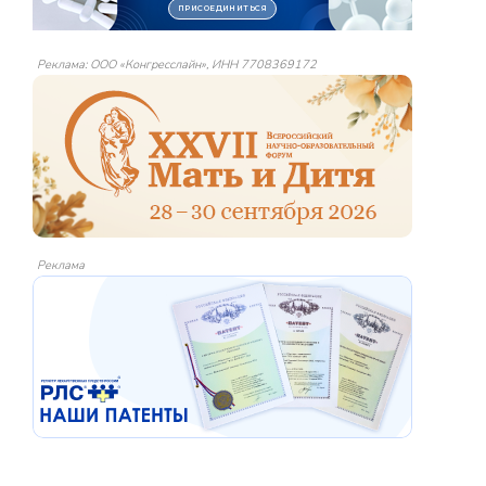
Реклама: ООО «Конгресслайн», ИНН 7708369172
Реклама