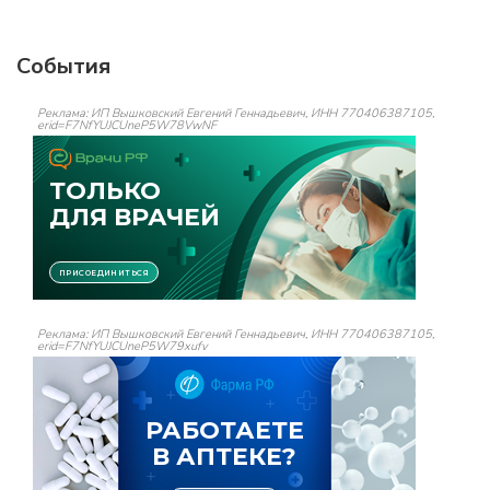
События
Реклама: ИП Вышковский Евгений Геннадьевич, ИНН 770406387105,
erid=F7NfYUJCUneP5W78VwNF
Реклама: ИП Вышковский Евгений Геннадьевич, ИНН 770406387105,
erid=F7NfYUJCUneP5W79xufv