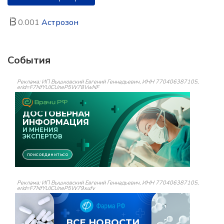
0.001
Астрозон
События
Реклама: ИП Вышковский Евгений Геннадьевич, ИНН 770406387105,
erid=F7NfYUJCUneP5W78VwNF
Реклама: ИП Вышковский Евгений Геннадьевич, ИНН 770406387105,
erid=F7NfYUJCUneP5W79xufv