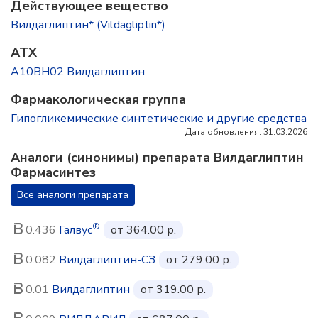
Действующее вещество
Вилдаглиптин* (Vildagliptin*)
ATX
A10BH02 Вилдаглиптин
Фармакологическая группа
Гипогликемические синтетические и другие средства
Дата обновления: 31.03.2026
Аналоги (синонимы) препарата Вилдаглиптин
Фармасинтез
Все аналоги препарата
®
0.436
Галвус
от 364.00 р.
0.082
Вилдаглиптин-СЗ
от 279.00 р.
0.01
Вилдаглиптин
от 319.00 р.