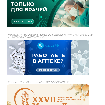
Реклама: ИП Вышковский Евгений Геннадьевич, ИНН 770406387105,
erid=F7NfYUJCUneP5W79xufv
Реклама: ООО «Конгресслайн», ИНН 7708369172