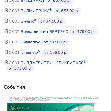
0.009
ВИЛДАРИЛ
от 687.00 р.
®
0.003
ВИЛМИТРИКС
от 653.00 р.
®
0.003
Вилдус
от 348.00 р.
0.002
Вилдаглиптин-ВЕРТЕКС
от 479.00 р.
0.002
Вилдагвус
от 387.00 р.
®
0.001
Глипвило
от 156.00 р.
®
0.001
ВИЛДАГЛИПТИН ГЛИКВИТАБС
от 373.00 р.
События
Реклама: ИП Вышковский Евгений Геннадьевич, ИНН 770406387105,
erid=F7NfYUJCUneP5W78VwNF