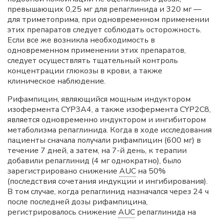
превышающих 0,25 мг для репаглинида и 320 мг —
для триметоприма, при одновременном применении
этих препаратов следует соблюдать осторожность.
Если все же возникла необходимость в
одновременном применении этих препаратов,
следует осуществлять тщательный контроль
концентрации глюкозы в крови, а также
клиническое наблюдение.
Рифампицин, являющийся мощным индуктором
изофермента CYP3A4, а также изофермента CYP2C8,
является одновременно индуктором и ингибитором
метаболизма репаглинида. Когда в ходе исследования
пациенты сначала получали рифампицин (600 мг) в
течение 7 дней, а затем, на 7-й день, к терапии
добавили репаглинид (4 мг однократно), было
зарегистрировано снижение
AUC
на 50%
(последствия сочетания индукции и ингибирования).
В том случае, когда репаглинид назначался через 24 ч
после последней дозы рифампицина,
регистрировалось снижение
AUC
репаглинида на