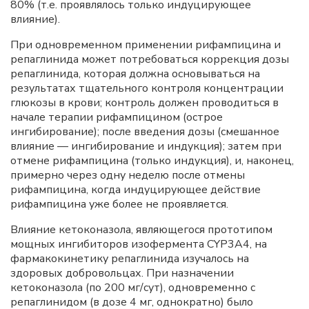
80% (т.е. проявлялось только индуцирующее
влияние).
При одновременном применении рифампицина и
репаглинида может потребоваться коррекция дозы
репаглинида, которая должна основываться на
результатах тщательного контроля концентрации
глюкозы в крови; контроль должен проводиться в
начале терапии рифампицином (острое
ингибирование); после введения дозы (смешанное
влияние — ингибирование и индукция); затем при
отмене рифампицина (только индукция), и, наконец,
примерно через одну неделю после отмены
рифампицина, когда индуцирующее действие
рифампицина уже более не проявляется.
Влияние кетоконазола, являющегося прототипом
мощных ингибиторов изофермента CYP3A4, на
фармакокинетику репаглинида изучалось на
здоровых добровольцах. При назначении
кетоконазола (по 200 мг/сут), одновременно с
репаглинидом (в дозе 4 мг, однократно) было