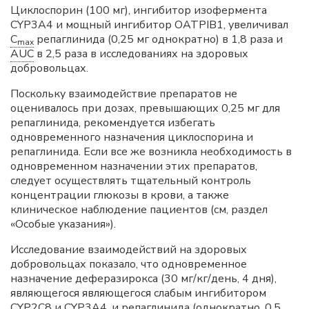
Циклоспорин (100 мг), ингибитор изофермента
CYP3A4 и мощный ингибитор OATPIB1, увеличивал
C
репаглинида (0,25 мг однократно) в 1,8 раза и
max
AUC
в 2,5 раза в исследованиях на здоровых
добровольцах.
Поскольку взаимодействие препаратов не
оценивалось при дозах, превышающих 0,25 мг для
репаглинида, рекомендуется избегать
одновременного назначения циклоспорина и
репаглинида. Если все же возникла необходимость в
одновременном назначении этих препаратов,
следует осуществлять тщательный контроль
концентрации глюкозы в крови, а также
клиническое наблюдение пациентов (см, раздел
«Особые указания»).
Исследование взаимодействий на здоровых
добровольцах показало, что одновременное
назначение деферазирокса (30 мг/кг/день, 4 дня),
являющегося являющегося слабым ингибитором
CYP2C8 и CYP3A4, и репаглинида (однократно, 0,5