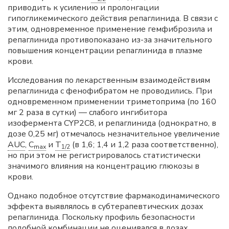
приводить к усилению и пролонгации
гипогликемического действия репаглинида. В связи с
этим, одновременное применение гемфиброзила и
репаглинида противопоказано из-за значительного
повышения концентрации репаглинида в плазме
крови.
Исследования по лекарственным взаимодействиям
репаглинида с фенофибратом не проводились. При
одновременном применении триметоприма (по 160
мг 2 раза в сутки) — слабого ингибитора
изофермента CYP2C8, и репаглинида (однократно, в
дозе 0,25 мг) отмечалось незначительное увеличение
AUC
,
C
и
T
(в 1,6; 1,4 и 1,2 раза соответственно),
max
1/2
но при этом не регистрировалось статистически
значимого влияния на концентрацию глюкозы в
крови.
Однако подобное отсутствие фармакодинамического
эффекта выявлялось в субтерапевтических дозах
репаглинида. Поскольку профиль безопасности
подобной комбинации не оценивался в дозах,