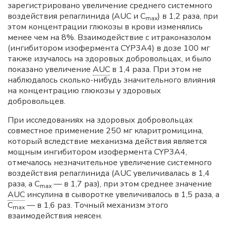
зарегистрировано увеличение среднего системного
воздействия репаглинида (AUC и C
) в 1,2 раза, при
max
этом концентрации глюкозы в крови изменялись
менее чем на 8%. Взаимодействие с итраконазолом
(ингибитором изофермента CYP3A4) в дозе 100 мг
также изучалось на здоровых добровольцах, и было
показано увеличение
AUC
в 1,4 раза. При этом не
наблюдалось сколько-нибудь значительного влияния
на концентрацию глюкозы у здоровых
добровольцев.
При исследованиях на здоровых добровольцах
совместное применение 250 мг кларитромицина,
который вследствие механизма действия является
мощным ингибитором изофермента CYP3A4,
отмечалось незначительное увеличение системного
воздействия репаглинида (AUC увеличивалась в 1,4
раза, а C
— в 1,7 раз), при этом среднее значение
max
AUC
инсулина в сыворотке увеличивалось в 1,5 раза, а
C
— в 1,6 раз. Точный механизм этого
max
взаимодействия неясен.