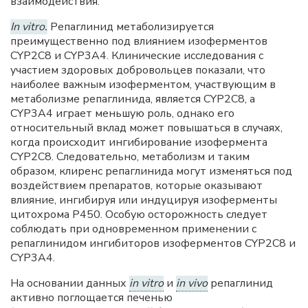
взаимодействия.
In vitro.
Репаглинид метаболизируется
преимущественно под влиянием изоферментов
CYP2C8 и CYP3A4. Клинические исследования с
участием здоровых добровольцев показали, что
наиболее важным изоферментом, участвующим в
метаболизме репаглинида, является CYP2C8, a
CYP3A4 играет меньшую роль, однако его
относительный вклад может повышаться в случаях,
когда происходит ингибирование изофермента
CYP2C8. Следовательно, метаболизм и таким
образом, клиренс репаглинида могут изменяться под
воздействием препаратов, которые оказывают
влияние, ингибируя или индуцируя изоферменты
цитохрома Р450. Особую осторожность следует
соблюдать при одновременном применении с
репаглинидом ингибиторов изоферментов CYP2C8 и
CYP3A4.
На основании данных
in vitro
и
in vivo
репаглинид
активно поглощается печенью