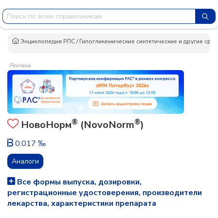
Энциклопедия РЛС
/
Гипогликемические синтетические и другие сред
Реклама
®
®
НовоНорм
(NovoNorm
)
0.017 ‰
Аналоги
Все формы выпуска, дозировки,
регистрационные удостоверения, производители
лекарства, характеристики препарата