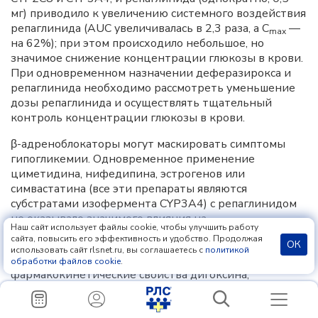
мг) приводило к увеличению системного воздействия
репаглинида (AUC увеличивалась в 2,3 раза, а C
—
max
на 62%); при этом происходило небольшое, но
значимое снижение концентрации глюкозы в крови.
При одновременном назначении деферазирокса и
репаглинида необходимо рассмотреть уменьшение
дозы репаглинида и осуществлять тщательный
контроль концентрации глюкозы в крови.
β-адреноблокаторы могут маскировать симптомы
гипогликемии. Одновременное применение
циметидина, нифедипина, эстрогенов или
симвастатина (все эти препараты являются
субстратами изофермента CYP3A4) с репаглинидом
не оказывало значимого влияния на
Наш сайт использует файлы cookie, чтобы улучшить работу
фармакокинетические параметры репаглинида.
сайта, повысить его эффективность и удобство. Продолжая
ОК
использовать сайт rlsnet.ru, вы соглашаетесь с
политикой
Репаглинид клинически значимо не влияет на
обработки файлов cookie
.
фармакокинетические свойства дигоксина,
теофиллина или варфарина в стабильном состоянии
при применении у здоровых добровольцев. Таким