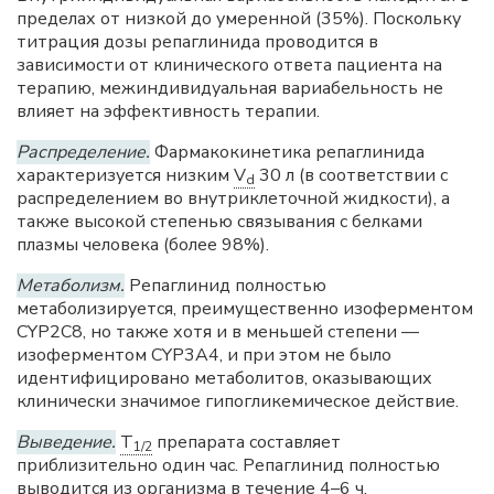
пределах от низкой до умеренной (35%). Поскольку
титрация дозы репаглинида проводится в
зависимости от клинического ответа пациента на
терапию, межиндивидуальная вариабельность не
влияет на эффективность терапии.
Распределение.
Фармакокинетика репаглинида
характеризуется низким
V
30 л (в соответствии с
d
распределением во внутриклеточной жидкости), а
также высокой степенью связывания с белками
плазмы человека (более 98%).
Метаболизм.
Репаглинид полностью
метаболизируется, преимущественно изоферментом
CYP2C8, но также хотя и в меньшей степени —
изоферментом CYP3A4, и при этом не было
идентифицировано метаболитов, оказывающих
клинически значимое гипогликемическое действие.
Выведение.
T
препарата составляет
1/2
приблизительно один час. Репаглинид полностью
выводится из организма в течение 4–6 ч.