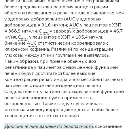
печени выявлялись более высокие и сохранявшиеся
более продолжительное время концентрации
общего и несвязанного репаглинида в сыворотке, чем
у здоровых добровольцев (AUC у здоровых
добровольцев = 91,6 нг/мл·ч;
AUC
у пациентов с ХЗП
= 368,9 нг/мл·ч;
C
у здоровых добровольцев = 46,7
max
нг/мл,
C
у пациентов с ХЗП = 105,4 нг/мл).
max
Значение
AUC
статистически коррелировало с
клиренсом кофеина. Различий по концентрации
глюкозы между этими группами не выявлялось.
Таким образом, при приеме обычных доз
репаглинида у пациентов с нарушенной функцией
печени будут достигаться более высокие
концентрации репаглинида и его метаболитов, чем у
пациентов с нормальной функцией печени.
Следовательно, у пациентов с нарушенной функцией
печени репаглинид нужно применять с
осторожностью. Также следует увеличивать
интервалы между коррекциями дозы, чтобы более
точно оценить ответ на терапию.
Доклинические данные по безопасности,
основанные