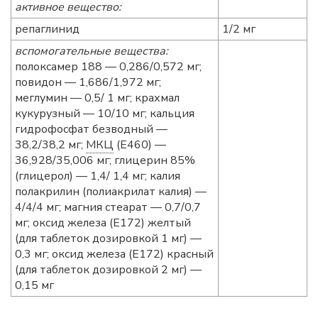
активное вещество:
репаглинид
1/2 мг
вспомогательные вещества:
полоксамер 188 — 0,286/0,572 мг;
повидон — 1,686/1,972 мг;
меглумин — 0,5/ 1 мг; крахмал
кукурузный — 10/10 мг; кальция
гидрофосфат безводный —
38,2/38,2 мг;
МКЦ
(Е460) —
36,928/35,006 мг; глицерин 85%
(глицерол) — 1,4/ 1,4 мг; калия
полакрилин (полиакрилат калия) —
4/4/4 мг; магния стеарат — 0,7/0,7
мг; оксид железа (Е172) желтый
(для таблеток дозировкой 1 мг) —
0,3 мг; оксид железа (Е172) красный
(для таблеток дозировкой 2 мг) —
0,15 мг