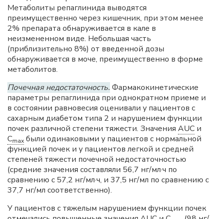
Метаболиты репаглинида выводятся
преимущественно через кишечник, при этом менее
2% препарата обнаруживается в кале в
неизмененном виде. Небольшая часть
(приблизительно 8%) от введенной дозы
обнаруживается в моче, преимущественно в форме
метаболитов.
Почечная недостаточность.
Фармакокинетические
параметры репаглинида при однократном приеме и
в состоянии равновесия оценивали у пациентов с
сахарным диабетом типа 2 и нарушением функции
почек различной степени тяжести. Значения
AUC
и
C
были одинаковыми у пациентов с нормальной
max
функцией почек и у пациентов легкой и средней
степеней тяжести почечной недостаточностью
(средние значения составляли 56,7 нг/мл·ч по
сравнению с 57,2 нг/мл·ч, и 37,5 нг/мл по сравнению с
37,7 нг/мл соответственно).
У пациентов с тяжелым нарушением функции почек
отмечались повышенные значения
AUC
и
C
(98 нг/