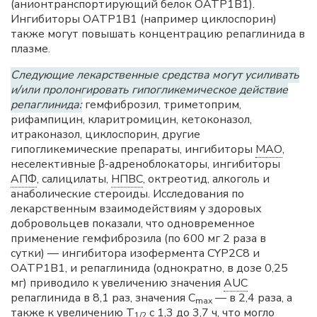
(анионтранспортирующий белок ОАТР1В1).
Ингибиторы ОАТР1В1 (например циклоспорин)
также могут повышать концентрацию репаглинида в
плазме.
Следующие лекарственные средства могут усиливать
и/или пролонгировать гипогликемическое действие
репаглинида:
гемфиброзил, триметоприм,
рифампицин, кларитромицин, кетоконазол,
итраконазол, циклоспорин, другие
гипогликемические препараты, ингибиторы
МАО
,
неселективные β-адреноблокаторы, ингибиторы
АПФ
, салицилаты,
НПВС
, октреотид, алкоголь и
анаболические стероиды. Исследования по
лекарственным взаимодействиям у здоровых
добровольцев показали, что одновременное
применение гемфиброзила (по 600 мг 2 раза в
сутки) — ингибитора изофермента CYP2C8 и
ОАТР1В1, и репаглинида (однократно, в дозе 0,25
мг) приводило к увеличению значения
AUC
репаглинида в 8,1 раз, значения C
— в 2,4 раза, а
max
также к увеличению
T
с 1,3 до 3,7 ч, что могло
1/2